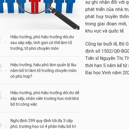
1 .
Hiệu trưởng, phó hiệu trưởng dôi dư
sau sắp xếp, tinh gọn có thể làm tổ
trưởng, tổ phó chuyên môn
 .
Hiệu trưởng, hiệu phó làm quản lý lâu
năm bố trí làm tổ trưởng chuyên môn
có phù hợp?
Tiến sĩ Nguyễn Ngọc
 .
Hiệu trưởng, phó hiệu trưởng dôi dư dễ
sắp xếp, nhân viên trường học mới khó
bố trí công việc
Dịp này, Bộ trưởng 
 .
Giáo sư, Tiến sĩ Ngu
Nghị định 299 quy định tối đa 3 cấp
phó, trường học có 4 phân hiệu bố trí
Nam Định.