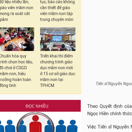
Việc Tiến sĩ Nguyễn 
dữ liệu nhiều lần,
tục, báo cáo không
giáo viên mầm non
cần thiết để giáo
sự ghi nhận đối với 
mong rà soát cắt
viên mầm non tập
phát triển của nhà t
giảm
trung chuyên môn
phát huy truyền thốn
trong giai đoạn mới,
khu vực và quốc tế.
Cũng tại buổi lễ, Bộ
Chuẩn hóa quy
Triển khai thí điểm
định số 1502/QĐ-BGDĐ
trình chọn học liệu,
chương trình giáo
Tiến sĩ Nguyễn Thị T
đồ chơi ở CSGD
dục mầm non mới
thời hạn 5 năm kể từ
mầm non, hiệu
ở 15 cơ sở giáo dục
trưởng hoàn toàn
mầm non tại
Đại học Vinh năm 20
đồng tình
TPHCM
ĐỌC NHIỀU