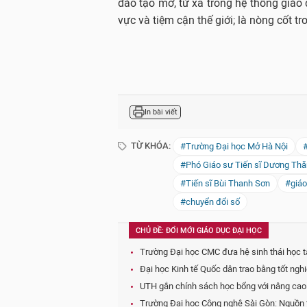
đào tạo mở, từ xa trong hệ thống giáo
vực và tiệm cận thế giới; là nòng cốt t
In bài viết
TỪ KHÓA:
#Trường Đại học Mở Hà Nội
#Phó Giáo sư Tiến sĩ Dương Th
#Tiến sĩ Bùi Thanh Sơn
#giá
#chuyển đổi số
CHỦ ĐỀ: ĐỔI MỚI GIÁO DỤC ĐẠI HỌC
Trường Đại học CMC đưa hệ sinh thái học tậ
Đại học Kinh tế Quốc dân trao bằng tốt ngh
UTH gắn chính sách học bổng với nâng cao n
Trường Đại học Công nghệ Sài Gòn: Nguồn 