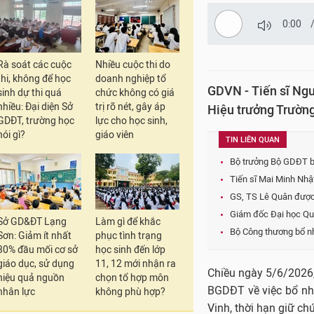
0:00
Rà soát các cuộc
Nhiều cuộc thi do
thi, không để học
doanh nghiệp tổ
GDVN - Tiến sĩ Ng
sinh dự thi quá
chức không có giá
nhiều: Đại diện Sở
trị rõ nét, gây áp
Hiệu trưởng Trường
GDĐT, trường học
lực cho học sinh,
nói gì?
giáo viên
TIN LIÊN QUAN
Bộ trưởng Bộ GDĐT bổ
Tiến sĩ Mai Minh Nhậ
GS, TS Lê Quân được 
Giám đốc Đại học Qu
Sở GD&ĐT Lạng
Làm gì để khắc
Bộ Công thương bổ nh
Sơn: Giảm ít nhất
phục tình trạng
30% đầu mối cơ sở
học sinh đến lớp
giáo dục, sử dụng
11, 12 mới nhận ra
Chiều ngày 5/6/2026,
hiệu quả nguồn
chọn tổ hợp môn
BGDĐT về việc bổ nh
nhân lực
không phù hợp?
Vinh, thời hạn giữ ch