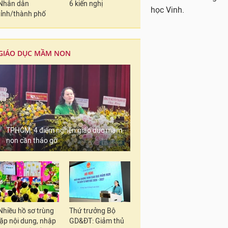
Nhân dân
6 kiến nghị
tỉnh/thành phố
GIÁO DỤC MẦM NON
TPHCM: 4 điểm nghẽn giáo dục mầm
non cần tháo gỡ
Tiến sĩ Nguyễn Ngọc
Theo Quyết định của
Ngọc Hiền chính thức
Nhiều hồ sơ trùng
Thứ trưởng Bộ
lặp nội dung, nhập
GD&ĐT: Giảm thủ