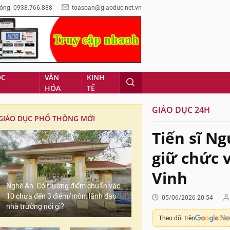
óng: 0938.766.888
toasoan@giaoduc.net.vn
ỌC
VĂN
KINH
HÓA
TẾ
GIÁO DỤC 24H
GIÁO DỤC PHỔ THÔNG MỚI
Tiến sĩ N
giữ chức 
Vinh
Nghệ An: Có trường điểm chuẩn vào
10 chưa đến 3 điểm/môn, lãnh đạo
05/06/2026 20:54
nhà trường nói gì?
Theo dõi trên