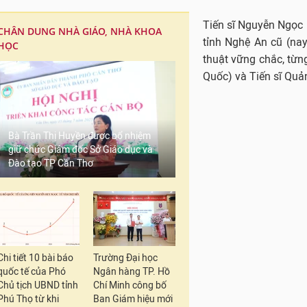
Tiến sĩ Nguyễn Ngọc 
CHÂN DUNG NHÀ GIÁO, NHÀ KHOA
tỉnh Nghệ An cũ (na
HỌC
thuật vững chắc, từn
Quốc) và Tiến sĩ Quản
Bà Trần Thị Huyền được bổ nhiệm
giữ chức Giám đốc Sở Giáo dục và
Đào tạo TP Cần Thơ
Chi tiết 10 bài báo
Trường Đại học
quốc tế của Phó
Ngân hàng TP. Hồ
Chủ tịch UBND tỉnh
Chí Minh công bố
Phú Thọ từ khi
Ban Giám hiệu mới