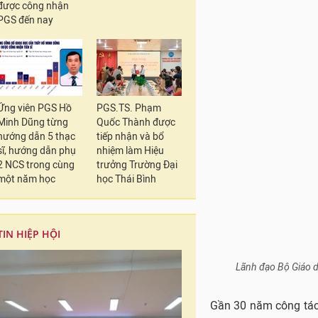
được công nhận
PGS đến nay
Ứng viên PGS Hồ
PGS.TS. Phạm
Lãnh đạo Bộ Giáo d
Minh Dũng từng
Quốc Thành được
hướng dẫn 5 thạc
tiếp nhận và bổ
sĩ, hướng dẫn phụ
nhiệm làm Hiệu
Gần 30 năm công tác
2 NCS trong cùng
trưởng Trường Đại
trí lãnh đạo, quản l
một năm học
học Thái Bình
học của nhà trường, đ
giáo dục đại học.
TIN HIỆP HỘI
Từ năm 1998 đến năm
2009, thầy giữ chức
thầy đảm nhiệm cươn
tham gia Ban Chấp h