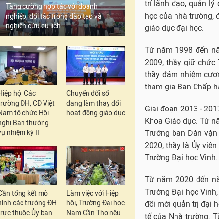
Tăng cường hợp tác với doanh
Giai đoạn 2013 - 201
nghiệp, đối tác trong đào tạo và
Khoa Giáo dục. Từ n
nghiên cứu du lịch
Trưởng ban Dân vận 
2020, thầy là Ủy viê
Trường Đại học Vinh.
Từ năm 2020 đến năm
Trường Đại học Vinh, 
Hiệp hội Các
Chuyển đổi số
đổi mới quản trị đại
trường ĐH, CĐ Việt
đang làm thay đổi
Nam tổ chức Hội
hoạt động giáo dục
tế của Nhà trường. T
nghị Ban thường
học Vinh.
vụ nhiệm kỳ II
Cần tổng kết mô
Làm việc với Hiệp
hình các trường ĐH
hội, Trường Đại học
trực thuộc Ủy ban
Nam Cần Thơ nêu