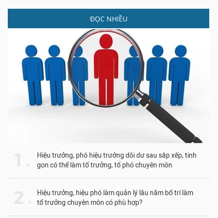
ĐỌC NHIỀU
1 .
Hiệu trưởng, phó hiệu trưởng dôi dư sau sắp xếp, tinh
gọn có thể làm tổ trưởng, tổ phó chuyên môn
2 .
Hiệu trưởng, hiệu phó làm quản lý lâu năm bố trí làm
tổ trưởng chuyên môn có phù hợp?