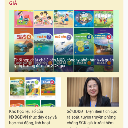
GIẢ
Phối hợp chặt chẽ 3 bên NXB, công ty phát hành và quản
lý thị trường để ngăn SGK giả
Kho học liệu số của
Sở GD&ĐT Điện Biên tích cực
NXBGDVN thúc đẩy dạy và
rà soát, tuyên truyền phòng
học chủ động, linh hoạt
chống SGK giả trước thềm