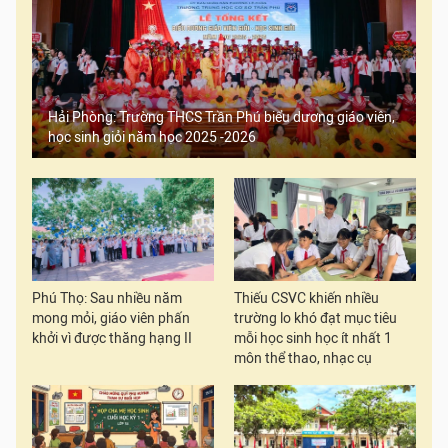
Hải Phòng: Trường THCS Trần Phú biểu dương giáo viên,
học sinh giỏi năm học 2025 -2026
Phú Thọ: Sau nhiều năm
Thiếu CSVC khiến nhiều
mong mỏi, giáo viên phấn
trường lo khó đạt mục tiêu
khởi vì được thăng hạng II
mỗi học sinh học ít nhất 1
môn thể thao, nhạc cụ