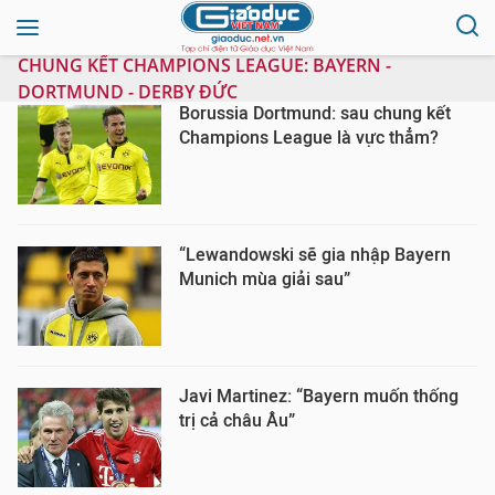
CHUNG KẾT CHAMPIONS LEAGUE: BAYERN -
DORTMUND - DERBY ĐỨC
Borussia Dortmund: sau chung kết
Champions League là vực thẳm?
“Lewandowski sẽ gia nhập Bayern
Munich mùa giải sau”
Javi Martinez: “Bayern muốn thống
trị cả châu Âu”