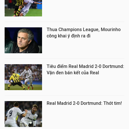
Thua Champions League, Mourinho
công khai ý định ra đi
Tiêu điểm Real Madrid 2-0 Dortmund:
Vận đen bán kết của Real
Real Madrid 2-0 Dortmund: Thót tim!