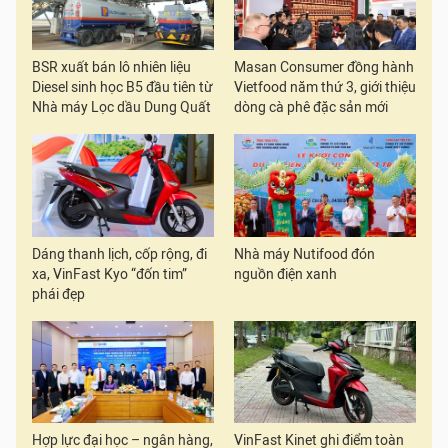
BSR xuất bán lô nhiên liệu
Masan Consumer đồng hành
Diesel sinh học B5 đầu tiên từ
Vietfood năm thứ 3, giới thiệu
Nhà máy Lọc dầu Dung Quất
dòng cà phê đặc sản mới
Dáng thanh lịch, cốp rộng, đi
Nhà máy Nutifood đón
xa, VinFast Kyo “đốn tim”
nguồn điện xanh
phái đẹp
Hợp lực đại học – ngân hàng,
VinFast Kinet ghi điểm toàn