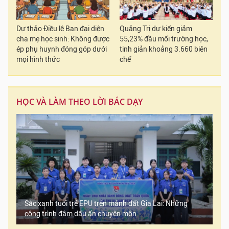
Dự thảo Điều lệ Ban đại diện
Quảng Trị dự kiến giảm
cha mẹ học sinh: Không được
55,23% đầu mối trường học,
ép phụ huynh đóng góp dưới
tinh giản khoảng 3.660 biên
mọi hình thức
chế
HỌC VÀ LÀM THEO LỜI BÁC DẠY
Sắc xanh tuổi trẻ EPU trên mảnh đất Gia Lai: Những
công trình đậm dấu ấn chuyên môn