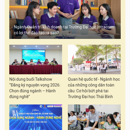
Ngành Quản trị kinh doanh tại Trường Đại học Intracom
có lợi thế đào tạo ra sao?
Nội dung buổi Talkshow
Quan hệ quốc tế - Ngành học
“Đăng ký nguyện vọng 2026:
của những công dân toàn
Chọn đúng ngành – Hành
cầu: Cơ hội bứt phá tại
đúng nghề”
Trường Đại học Thái Bình