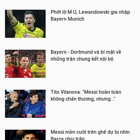
Phớt lờ M.U, Lewandowski gia nhập
Bayern Munich
Bayern - Dortmund và bí mật về
những trận chung kết nội bộ
Tito Vilanova: "Messi hoàn toàn
không chấn thương, nhưng..."
Messi mỉm cười trên ghế dự bị nhìn
Barca chịu trận