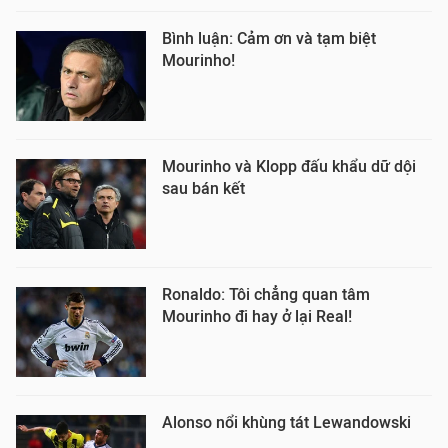
Bình luận: Cảm ơn và tạm biệt
Mourinho!
Mourinho và Klopp đấu khẩu dữ dội
sau bán kết
Ronaldo: Tôi chẳng quan tâm
Mourinho đi hay ở lại Real!
Alonso nổi khùng tát Lewandowski