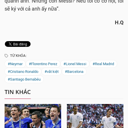
quanh anh. Nhưng còn Messi? Nếu tôi có cơ hội, tôi
sẽ ký với cả anh ấy nữa”.
H.Q
TỪ KHÓA:
#Neymar
#Florentino Perez
#Lionel Messi
#Real Madrid
#Cristiano Ronaldo
#vắt kiệt
#Barcelona
#Santiago Bernabéu
TIN KHÁC