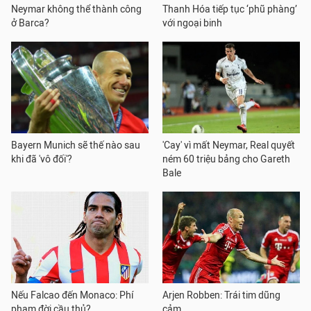
Neymar không thể thành công
Thanh Hóa tiếp tục ‘phũ phàng’
ở Barca?
với ngoại binh
Bayern Munich sẽ thế nào sau
'Cay' vì mất Neymar, Real quyết
khi đã 'vô đối'?
ném 60 triệu bảng cho Gareth
Bale
Nếu Falcao đến Monaco: Phí
Arjen Robben: Trái tim dũng
phạm đời cầu thủ?
cảm