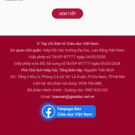
XEM TIẾP
© Tạp chí điện tử Giáo dục Việt Nam
Cơ quan chủ quản
: Hiệp hội Các trường đại học, cao đẳng Việt Nam.
Giấy phép số 74/GP-BTTTT ngày 26/02/2020.
Giấy phép sửa đổi, bổ sung số 50/GP-BTTTT ngày 05/03/2024.
Phó Chủ tịch Hiệp hội, Tổng Biên tập
: Nguyễn Tiến Bình
ĐC: Tầng 3 Khu A, Phòng 3,4 số 141 Lê Duẩn, P.Cửa Nam, TP.Hà Nội
Liên hệ: Bộ phận nội dung: 0938.766.888;
Bộ phận Hành chính - Quảng cáo: 0987.835.033
Email:
toasoan@giaoduc.net.vn