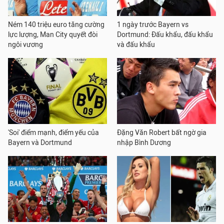
Ném 140 triệu euro tăng cường
1 ngày trước Bayern vs
lực lượng, Man City quyết đòi
Dortmund: Đấu khẩu, đấu khẩu
ngôi vương
và đấu khẩu
'Soi' điểm mạnh, điểm yếu của
Đặng Văn Robert bất ngờ gia
Bayern và Dortmund
nhập Bình Dương