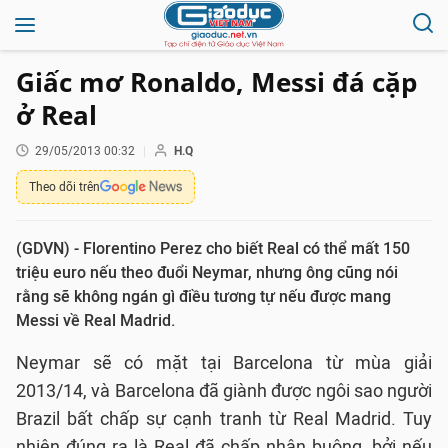
Giấc mơ Ronaldo, Messi đá cặp
ở Real
29/05/2013 00:32
H.Q
Theo dõi trên
(GDVN) - Florentino Perez cho biết Real có thể mất 150
triệu euro nếu theo đuổi Neymar, nhưng ông cũng nói
rằng sẽ không ngán gì điều tương tự nếu được mang
Messi về Real Madrid.
Neymar sẽ có mặt tại Barcelona từ mùa giải
2013/14, và Barcelona đã giành được ngôi sao người
Brazil bất chấp sự cạnh tranh từ Real Madrid. Tuy
nhiên đúng ra là Real đã chấp nhận buông, bởi nếu