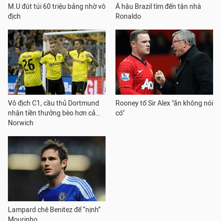
M.U đút túi 60 triệu bảng nhờ vô
Á hậu Brazil tìm đến tận nhà
địch
Ronaldo
Vô địch C1, cầu thủ Dortmund
Rooney tố Sir Alex "ăn không nói
nhận tiền thưởng bèo hơn cả…
có"
Norwich
Lampard chê Benitez để “nịnh”
Mourinho