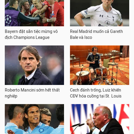
Bayern đặt sẵn tiệc mừng vô
Real Madrid muốn cả Gareth
địch Champions League
Bale và Isco
Roberto Mancini sớm hết thất
Cech đánh trống, Luiz khiến
nghiệp
CĐV hóa cuồng tại St. Louis