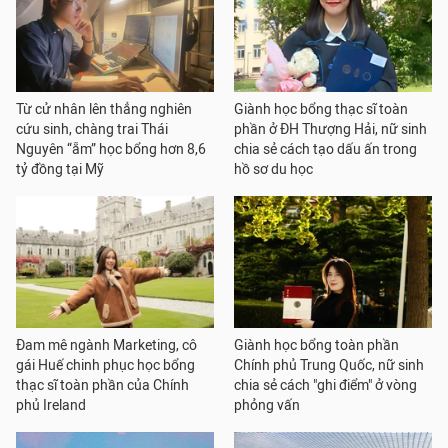
Từ cử nhân lên thẳng nghiên
Giành học bổng thạc sĩ toàn
cứu sinh, chàng trai Thái
phần ở ĐH Thượng Hải, nữ sinh
Nguyên “ẵm” học bổng hơn 8,6
chia sẻ cách tạo dấu ấn trong
tỷ đồng tại Mỹ
hồ sơ du học
Đam mê ngành Marketing, cô
Giành học bổng toàn phần
gái Huế chinh phục học bổng
Chính phủ Trung Quốc, nữ sinh
thạc sĩ toàn phần của Chính
chia sẻ cách "ghi điểm" ở vòng
phủ Ireland
phỏng vấn