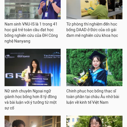
Nam sinh VNU-IS là 1 trong 41
Từ phòng thí nghiệm đến học
học giả trẻ toàn cầu đạt học
bổng DAAD ở Đức của cô gái
bổng nghiên cứu của ĐH Công
đam mê nghiên cứu khoa học
nghệ Nanyang
Nữ sinh chuyên Ngoại ngữ
Chinh phục học bổng thạc sĩ
giành học bổng hơn 8 tỷ đồng
toàn phần tại châu Âu nhờ bài
và bài luận với ý tưởng từ một
luận về kinh tế Việt Nam
sự cố