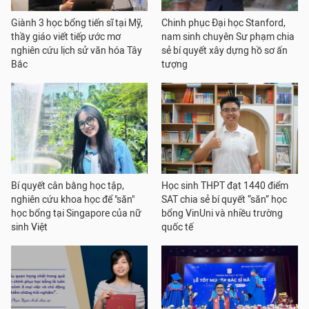
Giành 3 học bổng tiến sĩ tại Mỹ,
Chinh phục Đại học Stanford,
thầy giáo viết tiếp ước mơ
nam sinh chuyên Sư phạm chia
nghiên cứu lịch sử văn hóa Tây
sẻ bí quyết xây dựng hồ sơ ấn
Bắc
tượng
Bí quyết cân bằng học tập,
Học sinh THPT đạt 1440 điểm
nghiên cứu khoa học để "săn"
SAT chia sẻ bí quyết “săn” học
học bổng tại Singapore của nữ
bổng VinUni và nhiều trường
sinh Việt
quốc tế