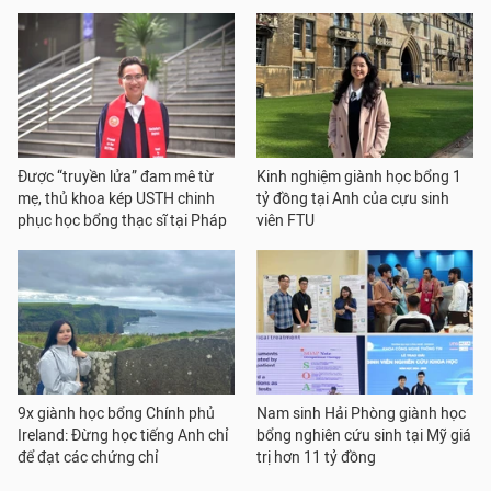
Được “truyền lửa” đam mê từ
Kinh nghiệm giành học bổng 1
mẹ, thủ khoa kép USTH chinh
tỷ đồng tại Anh của cựu sinh
phục học bổng thạc sĩ tại Pháp
viên FTU
9x giành học bổng Chính phủ
Nam sinh Hải Phòng giành học
Ireland: Đừng học tiếng Anh chỉ
bổng nghiên cứu sinh tại Mỹ giá
để đạt các chứng chỉ
trị hơn 11 tỷ đồng