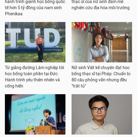
hành trình giành học bổng quốc
thạc sĩ của nữ sinh đam mê
tế hơn 5 tỷ đồng của nam sinh
nghiên cứu địa hóa môi trường
Phenikaa
Từ giảng đường Lâm nghiệp tới
Nữ sinh Việt kể chuyện đạt học
học bổng toàn phần tại Đức:
bổng thạc sĩ tại Pháp: Chuẩn bị
Hành trình yêu thiên nhiên và
80 câu phỏng vấn nhưng đều
cống hiến
"trật tủ"