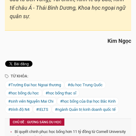
tế châu Á - Thái Bình Dương, Khoa học ngoại ngữ
quân sự.
Kim Ngọc
TỪ KHÓA:
#Trường Đại học Ngoại thương
#du học Trung Quốc
#học bổng du học
#học bổng thạc sĩ
#sinh viên Nguyễn Mai Chi
#học bổng của Đại học Bắc Kinh
#trình độ N4
#IELTS
#ngành Quản trị kinh doanh quốc tế
CHỦ ĐỀ : GƯƠNG SÁNG DU HỌC
Bí quyết chinh phục học bổng hơn 11 tỷ đồng từ Cornell University