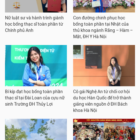
Nữ luật sư và hành trình giành
Con đường chinh phục học
học bổng thạc sĩ toàn phần từ
bổng toàn phần tại Nhật của
Chính phủ Anh
thủ khoa ngành Răng – Hàm –
Mặt, ĐH Y Hà Nội
Bí kíp đạt học bổng toàn phần
Cô gái Nghệ An từ chối cơ hội
thạc sĩ tại Đài Loan của cựu nữ
du học Hàn Quốc để trở thành
sinh Trường ĐH Thủy Lợi
giảng viên nguồn ở ĐH Bách
khoa Hà Nội