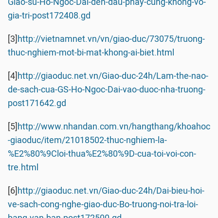
Giao-su-Ho-Ngoc-Dai-den-dau-phay-cung-khong-vo-
gia-tri-post172408.gd
[3]
http://vietnamnet.vn/vn/giao-duc/73075/truong-
thuc-nghiem-mot-bi-mat-khong-ai-biet.html
[4]
http://giaoduc.net.vn/Giao-duc-24h/Lam-the-nao-
de-sach-cua-GS-Ho-Ngoc-Dai-vao-duoc-nha-truong-
post171642.gd
[5]
http://www.nhandan.com.vn/hangthang/khoahoc
-giaoduc/item/21018502-thuc-nghiem-la-
%E2%80%9Cloi-thua%E2%80%9D-cua-toi-voi-con-
tre.html
[6]
http://giaoduc.net.vn/Giao-duc-24h/Dai-bieu-hoi-
ve-sach-cong-nghe-giao-duc-Bo-truong-noi-tra-loi-