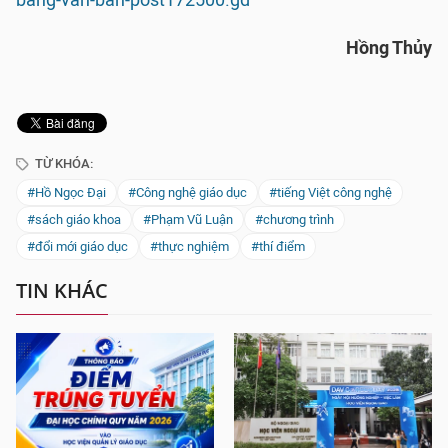
bang-van-ban-post172500.gd
Hồng Thủy
TỪ KHÓA:
#Hồ Ngọc Đại
#Công nghệ giáo dục
#tiếng Việt công nghệ
#sách giáo khoa
#Phạm Vũ Luận
#chương trình
#đổi mới giáo dục
#thực nghiệm
#thí điểm
TIN KHÁC