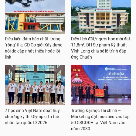
Điều kiện đảm bảo chất lượng
Diện tích đất/người học mới đạt
"rỗng" file, CĐ Cơ giới Xây dựng
11,8m², ĐH Sư phạm Kỹ thuật
nói do cập nhật thiếu hoặc lỗi
Vĩnh Long chia sẻ lộ trình đáp
link
ứng Chuẩn
7 học sinh Việt Nam đoạt huy
Trường Đại học Tài chính –
chương kỳ thi Olympic Trí tuệ
Marketing đặt mục tiêu vào top
nhân tạo quốc tế 2026
50 CSGDĐH tại Việt Nam vào
năm 2030