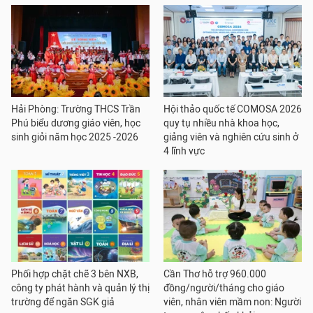
Hải Phòng: Trường THCS Trần
Hội thảo quốc tế COMOSA 2026
Phú biểu dương giáo viên, học
quy tụ nhiều nhà khoa học,
sinh giỏi năm học 2025 -2026
giảng viên và nghiên cứu sinh ở
4 lĩnh vực
Phối hợp chặt chẽ 3 bên NXB,
Cần Thơ hỗ trợ 960.000
công ty phát hành và quản lý thị
đồng/người/tháng cho giáo
trường để ngăn SGK giả
viên, nhân viên mầm non: Người