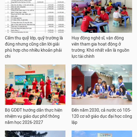
Cấm thu quỹ lớp, quỹ trường là
Huy động nghệ sĩ, vận động
đúng nhưng cũng cần lời giải
viên tham gia hoạt động ở
phù hợp cho nhiều khoản phải
trường: Khó nhất vẫn là nguồn
chi
lực tài chính
Bộ GDĐT hướng dẫn thực hiện
Đến năm 2030, cả nước có 105-
nhiệm vụ giáo dục phổ thông
120 cơ sở giáo dục đại học công
năm học 2026-2027
lập