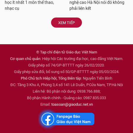
học ít nhất 1 môn thể thao,
nghệ cao Hà Nội nói đó không
nhạc cụ
phải liên kết
XEM TIẾP
© Tạp chí điện tử Giáo dục Việt Nam
Cơ quan chủ quản
: Hiệp hội Các trường đại học, cao đẳng Việt Nam.
Giấy phép số 74/GP-BTTTT ngày 26/02/2020.
Giấy phép sửa đổi, bổ sung số 50/GP-BTTTT ngày 05/03/2024.
Phó Chủ tịch Hiệp hội, Tổng Biên tập
: Nguyễn Tiến Bình
ĐC: Tầng 3 Khu A, Phòng 3,4 số 141 Lê Duẩn, P.Cửa Nam, TP.Hà Nội
Liên hệ: Bộ phận nội dung: 0938.766.888;
Bộ phận Hành chính - Quảng cáo: 0987.835.033
Email:
toasoan@giaoduc.net.vn