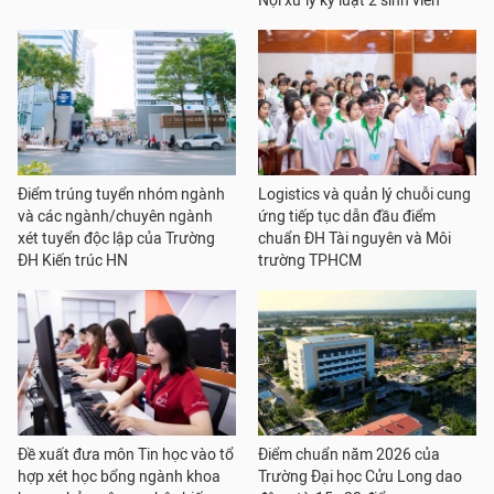
Nội xử lý kỷ luật 2 sinh viên
Điểm trúng tuyển nhóm ngành
Logistics và quản lý chuỗi cung
và các ngành/chuyên ngành
ứng tiếp tục dẫn đầu điểm
xét tuyển độc lập của Trường
chuẩn ĐH Tài nguyên và Môi
ĐH Kiến trúc HN
trường TPHCM
Đề xuất đưa môn Tin học vào tổ
Điểm chuẩn năm 2026 của
hợp xét học bổng ngành khoa
Trường Đại học Cửu Long dao