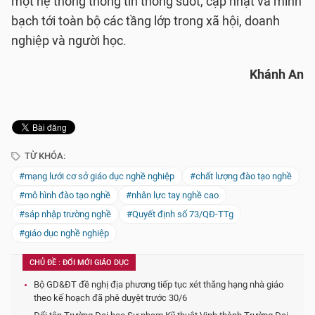
một hệ thống thông tin thông suốt, cập nhật và minh
bạch tới toàn bộ các tầng lớp trong xã hội, doanh
nghiệp và người học.
Khánh An
TỪ KHÓA:
#mạng lưới cơ sở giáo dục nghề nghiệp
#chất lượng đào tạo nghề
#mô hình đào tạo nghề
#nhân lực tay nghề cao
#sáp nhập trường nghề
#Quyết định số 73/QĐ-TTg
#giáo dục nghề nghiệp
CHỦ ĐỀ : ĐỔI MỚI GIÁO DỤC
Bộ GD&ĐT đề nghị địa phương tiếp tục xét thăng hạng nhà giáo
theo kế hoạch đã phê duyệt trước 30/6