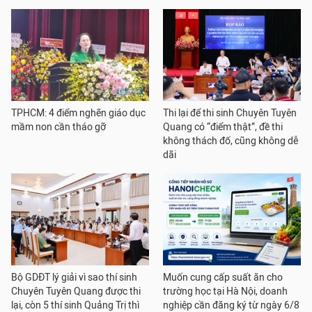
TPHCM: 4 điểm nghẽn giáo dục
Thi lại để thi sinh Chuyên Tuyên
mầm non cần tháo gỡ
Quang có “điểm thật”, đề thi
không thách đố, cũng không dễ
dãi
Bộ GDĐT lý giải vì sao thí sinh
Muốn cung cấp suất ăn cho
Chuyên Tuyên Quang được thi
trường học tại Hà Nội, doanh
lại, còn 5 thí sinh Quảng Trị thì
nghiệp cần đăng ký từ ngày 6/8