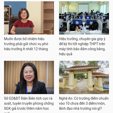
Muốn được bổ nhiệm hiệu
Hiệu trưởng, chuyên gia góp ý
trưởng phải giữ chức vụ phó
để kỳ thi tốt nghiệp THPT trên
hiệu trưởng ít nhất 12 tháng
máy tính bảo đảm công bằng,
hiệu quả
Sở GD&ĐT Điện Biên tích cực rà
Nghệ An: Có trường điểm chuẩn
soát, tuyên truyền phòng chống
vào 10 chưa đến 3 điểm/môn,
SGK giả trước thềm năm học
lãnh đạo nhà trường nói gì?