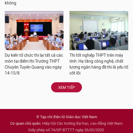
không
Dự kiến tổ chức thi lại tất cả các
Thi tốt nghiệp THPT trên máy
môn tại điểm thi Trường THPT
tính: Hạ tầng công nghệ, chất
Chuyên Tuyên Quang vào ngày
lượng ngân hàng đề thi là yếu tố
14-15/8
cốt lõi
XEM TIẾP
© Tạp chí điện tử Giáo dục Việt Nam
Cơ quan chủ quản
: Hiệp hội Các trường đại học, cao đẳng Việt Nam.
Giấy phép số 74/GP-BTTTT ngày 26/02/2020.