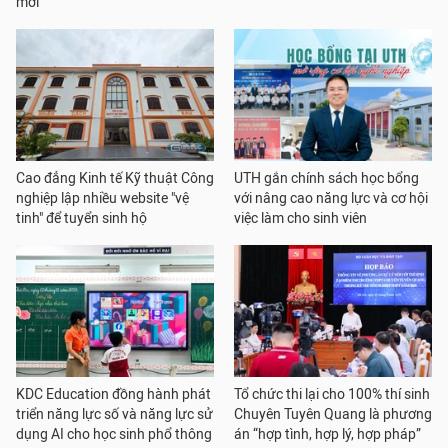
mới
Cao đẳng Kinh tế Kỹ thuật Công
UTH gắn chính sách học bổng
nghiệp lập nhiều website "vệ
với nâng cao năng lực và cơ hội
tinh" để tuyển sinh hộ
việc làm cho sinh viên
KDC Education đồng hành phát
Tổ chức thi lại cho 100% thí sinh
triển năng lực số và năng lực sử
Chuyên Tuyên Quang là phương
dụng AI cho học sinh phổ thông
án “hợp tình, hợp lý, hợp pháp”