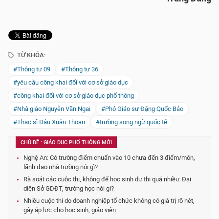
TỪ KHÓA:
#Thông tư 09
#Thông tư 36
#yêu cầu công khai đối với cơ sở giáo dục
#công khai đối với cơ sở giáo dục phổ thông
#Nhà giáo Nguyễn Văn Ngai
#Phó Giáo sư Đặng Quốc Bảo
#Thạc sĩ Đậu Xuân Thoan
#trường song ngữ quốc tế
CHỦ ĐỀ : GIÁO DỤC PHỔ THÔNG MỚI
Nghệ An: Có trường điểm chuẩn vào 10 chưa đến 3 điểm/môn,
lãnh đạo nhà trường nói gì?
Rà soát các cuộc thi, không để học sinh dự thi quá nhiều: Đại
diện Sở GDĐT, trường học nói gì?
Nhiều cuộc thi do doanh nghiệp tổ chức không có giá trị rõ nét,
gây áp lực cho học sinh, giáo viên