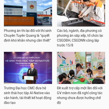
Phương án thi lại đối với thí sinh
Các bộ, ngành, địa phương có
Chuyên Tuyên Quang là "quyết
phương án sắp xếp, tổ chức lại
định khó khăn nhưng cần thiết"
CSGDĐH, CSGDNN công lập
trước 15/8
Trường Đại học CMC đưa hệ
Đề xuất trợ cấp một lần đối với
sinh thái học tập AI-Native vào
GV mầm non đã nghỉ công tác
vận hành, tái thiết kế hoạt động
nhưng chưa được hưởng chế
đào tạo
độ