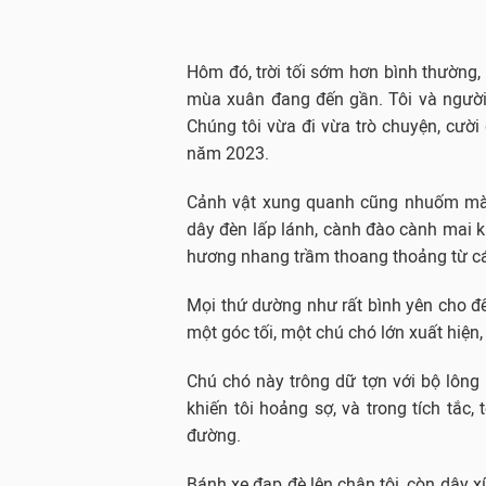
Hôm đó, trời tối sớm hơn bình thường
mùa xuân đang đến gần. Tôi và người
Chúng tôi vừa đi vừa trò chuyện, cườ
năm 2023.
Cảnh vật xung quanh cũng nhuốm mà
dây đèn lấp lánh, cành đào cành mai 
hương nhang trầm thoang thoảng từ các
Mọi thứ dường như rất bình yên cho đế
một góc tối, một chú chó lớn xuất hiện,
Chú chó này trông dữ tợn với bộ lôn
khiến tôi hoảng sợ, và trong tích tắc
đường.
Bánh xe đạp đè lên chân tôi, còn dây x