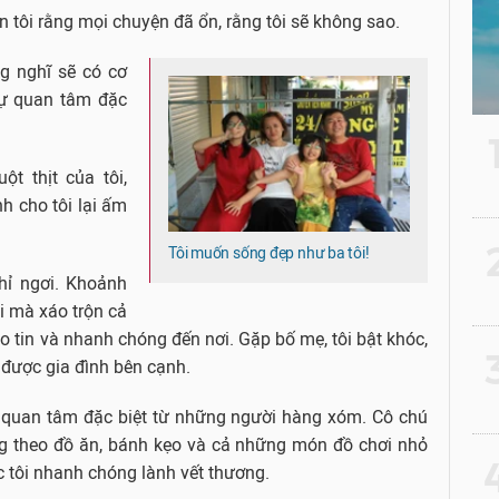
 tôi rằng mọi chuyện đã ổn, rằng tôi sẽ không sao.
g nghĩ sẽ có cơ
 sự quan tâm đặc
t thịt của tôi,
h cho tôi lại ấm
2
Tôi muốn sống đẹp như ba tôi!
hỉ ngơi. Khoảnh
ôi mà xáo trộn cả
áo tin và nhanh chóng đến nơi. Gặp bố mẹ, tôi bật khóc,
3
 được gia đình bên cạnh.
 quan tâm đặc biệt từ những người hàng xóm. Cô chú
 theo đồ ăn, bánh kẹo và cả những món đồ chơi nhỏ
4
úc tôi nhanh chóng lành vết thương.