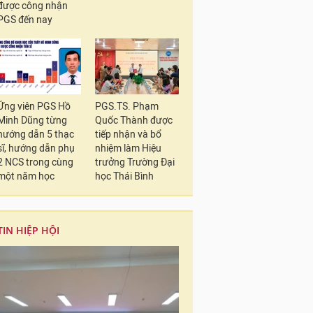
được công nhận
PGS đến nay
Ứng viên PGS Hồ
PGS.TS. Phạm
Minh Dũng từng
Quốc Thành được
hướng dẫn 5 thạc
tiếp nhận và bổ
sĩ, hướng dẫn phụ
nhiệm làm Hiệu
2 NCS trong cùng
trưởng Trường Đại
một năm học
học Thái Bình
TIN HIỆP HỘI