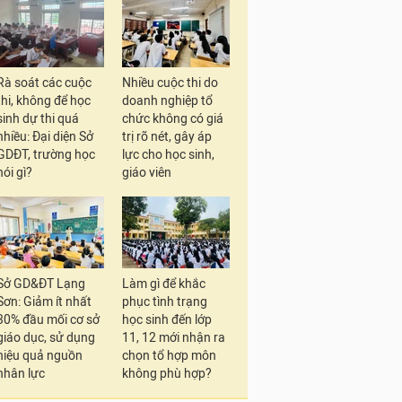
Rà soát các cuộc
Nhiều cuộc thi do
thi, không để học
doanh nghiệp tổ
sinh dự thi quá
chức không có giá
nhiều: Đại diện Sở
trị rõ nét, gây áp
GDĐT, trường học
lực cho học sinh,
nói gì?
giáo viên
Sở GD&ĐT Lạng
Làm gì để khắc
Sơn: Giảm ít nhất
phục tình trạng
30% đầu mối cơ sở
học sinh đến lớp
giáo dục, sử dụng
11, 12 mới nhận ra
hiệu quả nguồn
chọn tổ hợp môn
nhân lực
không phù hợp?