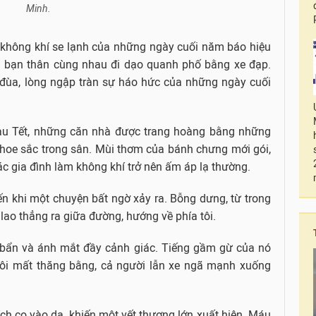
Minh.
, không khí se lạnh của những ngày cuối năm báo hiệu
 bạn thân cùng nhau đi dạo quanh phố bằng xe đạp.
i đùa, lòng ngập tràn sự háo hức của những ngày cuối
u Tết, những căn nhà được trang hoàng bằng những
khoe sắc trong sân. Mùi thơm của bánh chưng mới gói,
 gia đình làm không khí trở nên ấm áp lạ thường.
n khi một chuyện bất ngờ xảy ra. Bỗng dưng, từ trong
 lao thẳng ra giữa đường, hướng về phía tôi.
g bẩn và ánh mắt đầy cảnh giác. Tiếng gầm gừ của nó
, tôi mất thăng bằng, cả người lẫn xe ngã mạnh xuống
ích cọ vào da, khiến một vết thương lớn xuất hiện. Máu