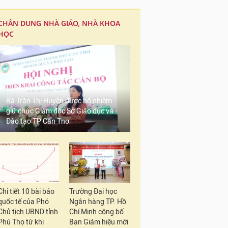
CHÂN DUNG NHÀ GIÁO, NHÀ KHOA
HỌC
Bà Trần Thị Huyền được bổ nhiệm
giữ chức Giám đốc Sở Giáo dục và
Đào tạo TP Cần Thơ
Chi tiết 10 bài báo
Trường Đại học
quốc tế của Phó
Ngân hàng TP. Hồ
Chủ tịch UBND tỉnh
Chí Minh công bố
Phú Thọ từ khi
Ban Giám hiệu mới