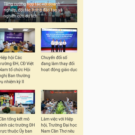
Tăng cường hợp tác với doanh
nghiệp, đối tác trong đào tạo và
nghiên cứu du lịch
Hiệp hội Các
Chuyển đổi số
trường ĐH, CĐ Việt
đang làm thay đổi
Nam tổ chức Hội
hoạt động giáo dục
nghị Ban thường
vụ nhiệm kỳ II
Cần tổng kết mô
Làm việc với Hiệp
hình các trường ĐH
hội, Trường Đại học
trực thuộc Ủy ban
Nam Cần Thơ nêu