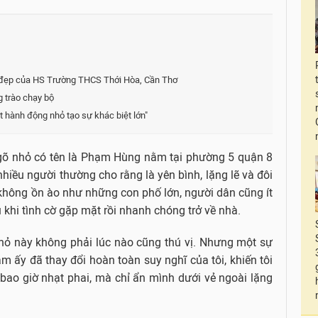
 đẹp của HS Trường THCS Thới Hòa, Cần Thơ
g trào chạy bộ
 hành động nhỏ tạo sự khác biệt lớn"
 ngõ nhỏ có tên là Phạm Hùng nằm tại phường 5 quận 8
iều người thường cho rằng là yên bình, lặng lẽ và đôi
không ồn ào như những con phố lớn, người dân cũng ít
 khi tình cờ gặp mặt rồi nhanh chóng trở về nhà.
nhỏ này không phải lúc nào cũng thú vị. Nhưng một sự
ăm ấy đã thay đổi hoàn toàn suy nghĩ của tôi, khiến tôi
 bao giờ nhạt phai, mà chỉ ẩn mình dưới vẻ ngoài lặng