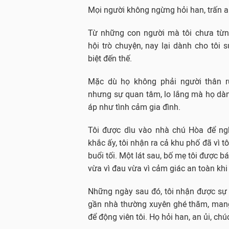
Mọi người không ngừng hỏi han, trấn an
Từ những con người mà tôi chưa từn
hội trò chuyện, nay lại dành cho tôi
biệt đến thế.
Mặc dù họ không phải người thân ruộ
nhưng sự quan tâm, lo lắng mà họ dàn
áp như tình cảm gia đình.
Tôi được dìu vào nhà chú Hòa để ng
khắc ấy, tôi nhận ra cả khu phố đã vì t
buổi tối. Một lát sau, bố mẹ tôi được b
vừa vì đau vừa vì cảm giác an toàn khi
Những ngày sau đó, tôi nhận được sự
gần nhà thường xuyên ghé thăm, mang
để động viên tôi. Họ hỏi han, an ủi, ch