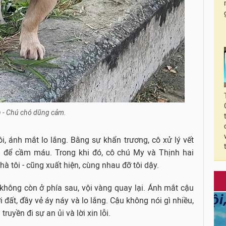
 - Chú chó dũng cảm.
, ánh mắt lo lắng. Bằng sự khẩn trương, cô xử lý vết
g để cầm máu. Trong khi đó, cô chú My và Thịnh hai
 tôi - cũng xuất hiện, cùng nhau đỡ tôi dậy.
 không còn ở phía sau, vội vàng quay lại. Ánh mắt cậu
 đất, đầy vẻ áy náy và lo lắng. Cậu không nói gì nhiều,
ruyền đi sự an ủi và lời xin lỗi.