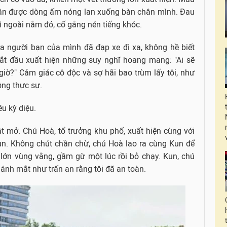
hận được dòng ấm nóng lan xuống bàn chân mình. Đau
ì ngoài nằm đó, cố gắng nén tiếng khóc.
ra người bạn của mình đã đạp xe đi xa, không hề biết
bắt đầu xuất hiện những suy nghĩ hoang mang: "Ai sẽ
iờ?" Cảm giác cô độc và sợ hãi bao trùm lấy tôi, như
ộng thực sự.
ều kỳ diệu.
 mở. Chú Hoà, tổ trưởng khu phố, xuất hiện cùng với
un. Không chút chần chừ, chú Hoà lao ra cùng Kun để
 lớn vùng vằng, gầm gừ một lúc rồi bỏ chạy. Kun, chú
ánh mắt như trấn an rằng tôi đã an toàn.