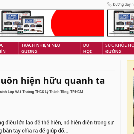
Đường dây n
ÓC
TRÁCH NHIỆM NÊU
DU
SỨC KHỎE H
HÌN
GƯƠNG
HỌC
ĐƯỜNG
luôn hiện hữu quanh ta
 sinh Lớp 9A1 Trường THCS Lý Thánh Tông, TP.HCM
điều lớn lao để thể hiện, nó hiện diện trong sự
g bàn tay chìa ra để giúp đỡ...