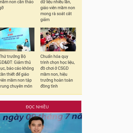
mầm non cần tháo
dữ liệu nhiều lần,
gỡ
giáo viên mầm non
mong rà soát cắt
giảm
Thứ trưởng Bộ
Chuẩn hóa quy
GD&ĐT: Giảm thủ
trình chọn học liệu,
tục, báo cáo không
đồ chơi ở CSGD
cần thiết để giáo
mầm non, hiệu
viên mầm non tập
trưởng hoàn toàn
trung chuyên môn
đồng tình
ĐỌC NHIỀU