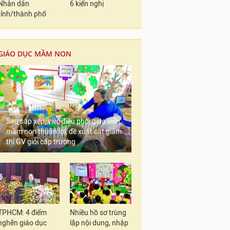
Nhân dân
6 kiến nghị
tỉnh/thành phố
GIÁO DỤC MẦM NON
Sau sắp xếp, việc điều phối giáo viên
mầm non thuận lợi, đề xuất cắt giảm
thi GV giỏi cấp trường
TPHCM: 4 điểm
Nhiều hồ sơ trùng
nghẽn giáo dục
lặp nội dung, nhập