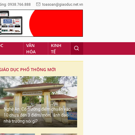
óng: 0938.766.888
toasoan@giaoduc.net.vn
ỌC
VĂN
KINH
HÓA
TẾ
GIÁO DỤC PHỔ THÔNG MỚI
Nghệ An: Có trường điểm chuẩn vào
10 chưa đến 3 điểm/môn, lãnh đạo
nhà trường nói gì?