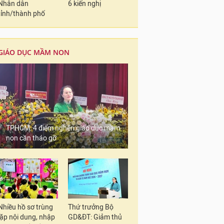
Nhân dân
6 kiến nghị
tỉnh/thành phố
GIÁO DỤC MẦM NON
TPHCM: 4 điểm nghẽn giáo dục mầm
non cần tháo gỡ
Nhiều hồ sơ trùng
Thứ trưởng Bộ
lặp nội dung, nhập
GD&ĐT: Giảm thủ