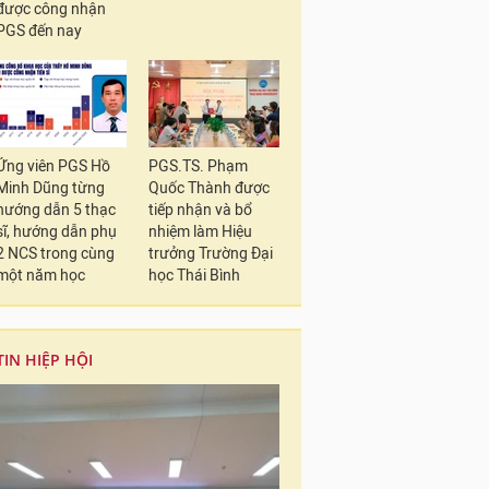
được công nhận
PGS đến nay
Ứng viên PGS Hồ
PGS.TS. Phạm
Minh Dũng từng
Quốc Thành được
hướng dẫn 5 thạc
tiếp nhận và bổ
sĩ, hướng dẫn phụ
nhiệm làm Hiệu
2 NCS trong cùng
trưởng Trường Đại
một năm học
học Thái Bình
TIN HIỆP HỘI