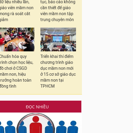
dữ liệu nhiều lần,
tục, báo cáo không
giáo viên mầm non
cần thiết để giáo
mong rà soát cắt
viên mầm non tập
giảm
trung chuyên môn
Chuẩn hóa quy
Triển khai thí điểm
trình chọn học liệu,
chương trình giáo
đồ chơi ở CSGD
dục mầm non mới
mầm non, hiệu
ở 15 cơ sở giáo dục
trưởng hoàn toàn
mầm non tại
đồng tình
TPHCM
ĐỌC NHIỀU