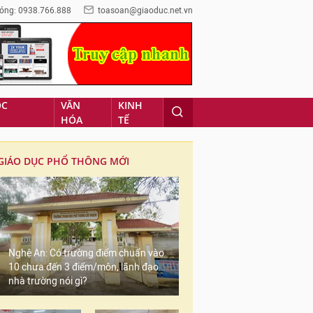
óng: 0938.766.888
toasoan@giaoduc.net.vn
ỌC
VĂN
KINH
HÓA
TẾ
GIÁO DỤC PHỔ THÔNG MỚI
Nghệ An: Có trường điểm chuẩn vào
10 chưa đến 3 điểm/môn, lãnh đạo
nhà trường nói gì?