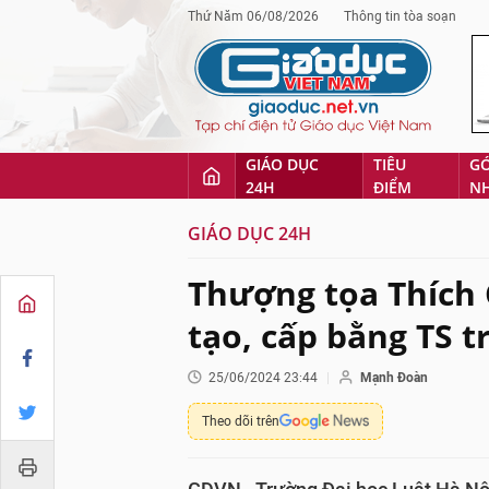
Thứ Năm 06/08/2026
Thông tin tòa soạn
GIÁO DỤC
TIÊU
G
24H
ĐIỂM
N
GIÁO DỤC 24H
Thượng tọa Thích
tạo, cấp bằng TS 
25/06/2024 23:44
Mạnh Đoàn
Theo dõi trên