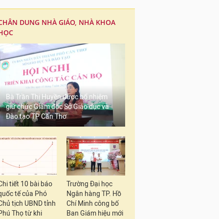
CHÂN DUNG NHÀ GIÁO, NHÀ KHOA
HỌC
Bà Trần Thị Huyền được bổ nhiệm
giữ chức Giám đốc Sở Giáo dục và
Đào tạo TP Cần Thơ
Chi tiết 10 bài báo
Trường Đại học
quốc tế của Phó
Ngân hàng TP. Hồ
Chủ tịch UBND tỉnh
Chí Minh công bố
Phú Thọ từ khi
Ban Giám hiệu mới