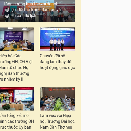
Tăng cường hợp tác với doanh
nghiệp, đối tác trong đào tạo và
nghiên cứu du lịch
Hiệp hội Các
Chuyển đổi số
trường ĐH, CĐ Việt
đang làm thay đổi
Nam tổ chức Hội
hoạt động giáo dục
nghị Ban thường
vụ nhiệm kỳ II
Cần tổng kết mô
Làm việc với Hiệp
hình các trường ĐH
hội, Trường Đại học
trực thuộc Ủy ban
Nam Cần Thơ nêu