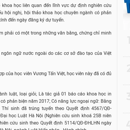
o khoa học liên quan đến lĩnh vực dự định nghiên cứu
ếu hội nghị, hội thảo khoa học chuyên ngành có phản
tính đến ngày đăng ký dự tuyển.
am phải có một trong những văn bằng, chứng chỉ minh
h ngôn ngữ nước ngoài do các cơ sở đào tạo của Việt
2
ợp của học viên Vương Tấn Việt, học viên này đã có đủ
3
nh luật, loại giỏi; Là tác giả 01 báo cáo khoa học in
ế có phản biện năm 2017; Có năng lực ngoại ngữ: Bằng
; Thí sinh đã trúng tuyển theo Quyết định 4567/QĐ-
ại học Luật Hà Nội (Nghiên cứu sinh khoá 25B niên
4
hiên cứu sinh theo Quyết định 5114/QĐ-ĐHLHN ngày