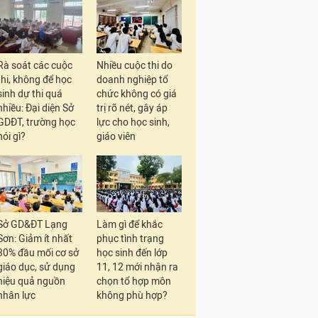
Rà soát các cuộc
Nhiều cuộc thi do
thi, không để học
doanh nghiệp tổ
sinh dự thi quá
chức không có giá
nhiều: Đại diện Sở
trị rõ nét, gây áp
GDĐT, trường học
lực cho học sinh,
nói gì?
giáo viên
Sở GD&ĐT Lạng
Làm gì để khắc
Sơn: Giảm ít nhất
phục tình trạng
30% đầu mối cơ sở
học sinh đến lớp
giáo dục, sử dụng
11, 12 mới nhận ra
hiệu quả nguồn
chọn tổ hợp môn
nhân lực
không phù hợp?