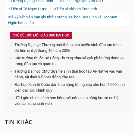
#Trường Đại học Hòa Bình
#Tiến sĩ Nguyễn Văn Ngữ
#Tiến sĩ Tô Ngọc Hưng
#Tiến sĩ Akhom Parsueth
#lễ ký kết biên bản ghi nhớ Trường Đại học Hòa Bình và Học viện
Ngân hàng Lào
CHỦ ĐỀ : ĐỔI MỚI GIÁO DỤC ĐẠI HỌC
Trường Đại học Thương mại thông báo tuyển sinh đào tạo trình
độ tiến sĩ đợt tháng 10 năm 2026
Các trường thuộc Bộ Công Thương chia sẻ giải pháp ứng dụng AI
trong đào tạo và quản trị
Trường Đại học CMC đưa hệ sinh thái học tập AI-Native vào vận
hành, tái thiết kế hoạt động đào tạo
Đại học Kinh tế Quốc dân trao bằng tốt nghiệp cho hơn 2.000 sinh
viên đại học chính quy
UTH gắn chính sách học bổng với nâng cao năng lực và cơ hội
việc làm cho sinh viên
TIN KHÁC