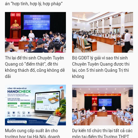
án “hợp tình, hợp lý, hợp pháp”
Thi lại để thi sinh Chuyên Tuyên
Bộ GDĐT lý giải vì sao thí sinh
Quang có “điểm thật”, đề thi
Chuyên Tuyên Quang được thi
không thách đố, cũng không dễ
lại, còn 5 thí sinh Quảng Trị thì
dãi
không
Muốn cung cấp suất ăn cho
Dự kiến tổ chức thi lại tất cả các
trường học tại Hà Nội, doanh
môn tại điểm thi Trường THPT