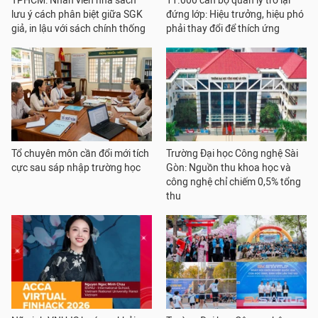
TPHCM: Nhân viên nhà sách
11.000 cán bộ quản lý trở lại
lưu ý cách phân biệt giữa SGK
đứng lớp: Hiệu trưởng, hiệu phó
giả, in lậu với sách chính thống
phải thay đổi để thích ứng
Tổ chuyên môn cần đổi mới tích
Trường Đại học Công nghệ Sài
cực sau sáp nhập trường học
Gòn: Nguồn thu khoa học và
công nghệ chỉ chiếm 0,5% tổng
thu