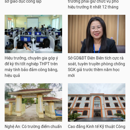
sở giáo dục công lập
trưởng phải giữ chức vụ phó
hiệu trưởng ít nhất 12 tháng
Hiệu trưởng, chuyên gia góp ý
Sở GD&ĐT Điện Biên tích cực rà
để kỳ thi tốt nghiệp THPT trên
soát, tuyên truyền phòng chống
máy tính bảo đảm công bằng,
SGK giả trước thềm năm học
hiệu quả
mới
Nghệ An: Có trường điểm chuẩn
Cao đẳng Kinh tế Kỹ thuật Công