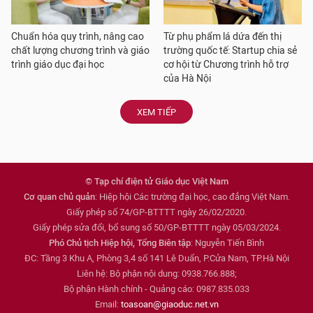
Chuẩn hóa quy trình, nâng cao
Từ phụ phẩm lá dứa đến thị
chất lượng chương trình và giáo
trường quốc tế: Startup chia sẻ
trình giáo dục đại học
cơ hội từ Chương trình hỗ trợ
của Hà Nội
XEM TIẾP
© Tạp chí điện tử Giáo dục Việt Nam
Cơ quan chủ quản
: Hiệp hội Các trường đại học, cao đẳng Việt Nam.
Giấy phép số 74/GP-BTTTT ngày 26/02/2020.
Giấy phép sửa đổi, bổ sung số 50/GP-BTTTT ngày 05/03/2024.
Phó Chủ tịch Hiệp hội, Tổng Biên tập
: Nguyễn Tiến Bình
ĐC: Tầng 3 Khu A, Phòng 3,4 số 141 Lê Duẩn, P.Cửa Nam, TP.Hà Nội
Liên hệ: Bộ phận nội dung: 0938.766.888;
Bộ phận Hành chính - Quảng cáo: 0987.835.033
Email:
toasoan@giaoduc.net.vn