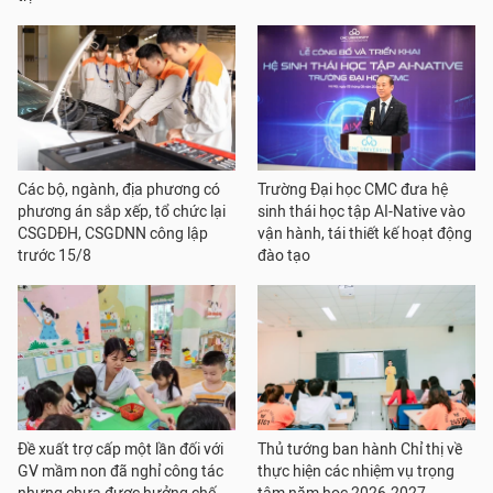
Các bộ, ngành, địa phương có
Trường Đại học CMC đưa hệ
phương án sắp xếp, tổ chức lại
sinh thái học tập AI-Native vào
CSGDĐH, CSGDNN công lập
vận hành, tái thiết kế hoạt động
trước 15/8
đào tạo
Đề xuất trợ cấp một lần đối với
Thủ tướng ban hành Chỉ thị về
GV mầm non đã nghỉ công tác
thực hiện các nhiệm vụ trọng