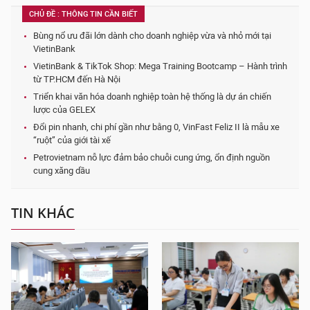
CHỦ ĐỀ : THÔNG TIN CẦN BIẾT
Bùng nổ ưu đãi lớn dành cho doanh nghiệp vừa và nhỏ mới tại
VietinBank
VietinBank & TikTok Shop: Mega Training Bootcamp – Hành trình
từ TP.HCM đến Hà Nội
Triển khai văn hóa doanh nghiệp toàn hệ thống là dự án chiến
lược của GELEX
Đổi pin nhanh, chi phí gần như bằng 0, VinFast Feliz II là mẫu xe
“ruột” của giới tài xế
Petrovietnam nỗ lực đảm bảo chuỗi cung ứng, ổn định nguồn
cung xăng dầu
TIN KHÁC