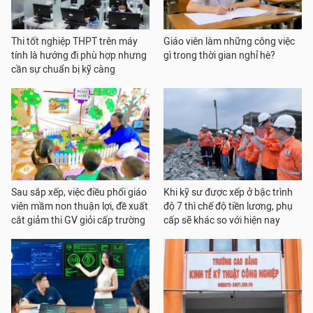
Thi tốt nghiệp THPT trên máy
Giáo viên làm những công việc
tính là hướng đi phù hợp nhưng
gì trong thời gian nghỉ hè?
cần sự chuẩn bị kỹ càng
Sau sắp xếp, việc điều phối giáo
Khi kỹ sư được xếp ở bậc trình
viên mầm non thuận lợi, đề xuất
độ 7 thì chế độ tiền lương, phụ
cắt giảm thi GV giỏi cấp trường
cấp sẽ khác so với hiện nay