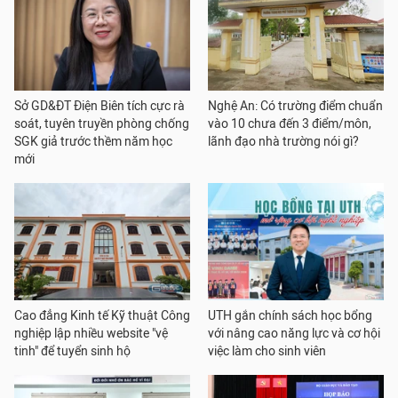
Sở GD&ĐT Điện Biên tích cực rà
Nghệ An: Có trường điểm chuẩn
soát, tuyên truyền phòng chống
vào 10 chưa đến 3 điểm/môn,
SGK giả trước thềm năm học
lãnh đạo nhà trường nói gì?
mới
Cao đẳng Kinh tế Kỹ thuật Công
UTH gắn chính sách học bổng
nghiệp lập nhiều website "vệ
với nâng cao năng lực và cơ hội
tinh" để tuyển sinh hộ
việc làm cho sinh viên