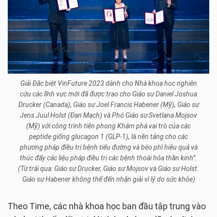
Giải Đặc biệt VinFuture 2023 dành cho Nhà khoa học nghiên
cứu các lĩnh vực mới đã được trao cho Giáo sư Daniel Joshua
Drucker (Canada), Giáo sư Joel Francis Habener (Mỹ), Giáo sư
Jens Juul Holst (Đan Mạch) và Phó Giáo sư Svetlana Mojsov
(Mỹ) với công trình tiên phong Khám phá vai trò của các
peptide giống glucagon 1 (GLP-1), là nền tảng cho các
phương pháp điều trị bệnh tiểu đường và béo phì hiệu quả và
thúc đẩy các liệu pháp điều trị các bệnh thoái hóa thần kinh”.
(Từ trái qua: Giáo sư Drucker, Giáo sư Mojsov và Giáo sư Holst.
Giáo sư Habener không thể đến nhận giải vì lý do sức khỏe)
Theo Time, các nhà khoa học ban đầu tập trung vào