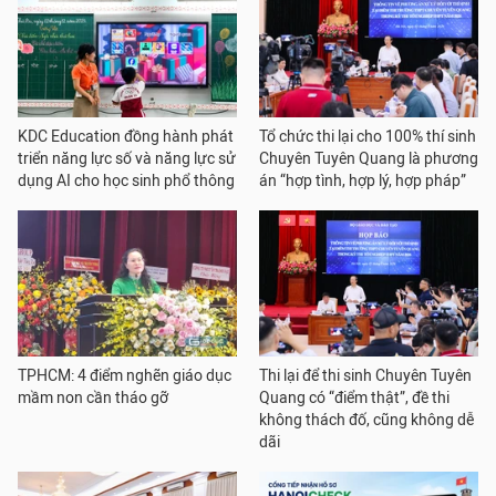
KDC Education đồng hành phát
Tổ chức thi lại cho 100% thí sinh
triển năng lực số và năng lực sử
Chuyên Tuyên Quang là phương
dụng AI cho học sinh phổ thông
án “hợp tình, hợp lý, hợp pháp”
TPHCM: 4 điểm nghẽn giáo dục
Thi lại để thi sinh Chuyên Tuyên
mầm non cần tháo gỡ
Quang có “điểm thật”, đề thi
không thách đố, cũng không dễ
dãi