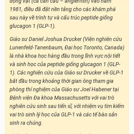
động vật (cá cần câu – anglerfish) vào năm
1981, điều đã đặt nền tảng cho các khám phá
sau này về trình tự và cấu trúc peptide giống
glucagon 1 (GLP-1).
Giáo sư Daniel Joshua Drucker (Viện nghiên cứu
Lunenfeld-Tanenbaum, Đại học Toronto, Canada)
là nhà khoa học hàng đầu trong lĩnh vực nội tiết
và sinh học của peptide giống glucagon 1 (GLP-
1). Các nghiên cứu của Giáo sư Drucker về GLP-1
bắt đầu trong khoảng thời gian ông tham gia
phòng thí nghiệm của Giáo sư Joel Habener tại
Bệnh viện Đa khoa Massachusetts với vai trò
nghiên cứu sinh sau tiến sĩ, với nhiệm vụ tìm kiếm
vai trò sinh lý học của GLP-1 và các tế bào sản
sinh ra chúng.