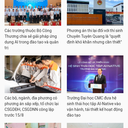
Các trường thuộc Bộ Công
Phương án thi lại đối với thí sinh
Thương chia sẻ giải pháp ứng
Chuyên Tuyên Quang là "quyết
dụng AI trong đào tạo và quản
định khó khăn nhưng cần thiết"
trị
Các bộ, ngành, địa phương có
Trường Đại học CMC đưa hệ
phương án sắp xếp, tổ chức lại
sinh thái học tập AI-Native vào
CSGDĐH, CSGDNN công lập
vận hành, tái thiết kế hoạt động
trước 15/8
đào tạo