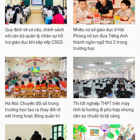
Quy định về cơ cấu, chính sách
Nhiều cơ sở giáo dục ở Hải
với cán bộ quản lý, nhân sự hỗ
Phòng nỗ lực đưa Tiếng Anh
trợ giáo dục khi sắp xếp CSGD
thành ngôn ngữ thứ 2 trong
trường học
Hà Nội: Chuyển đổi số trong
Thi tốt nghiệp THPT trên máy
trường học tạo ra thay đổi rõ
tính là hướng đi phù hợp nhưng
nét trong hoạt động quản trị
cần sự chuẩn bị kỹ càng