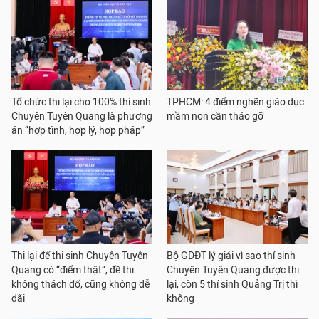
Tổ chức thi lại cho 100% thí sinh
TPHCM: 4 điểm nghẽn giáo dục
Chuyên Tuyên Quang là phương
mầm non cần tháo gỡ
án “hợp tình, hợp lý, hợp pháp”
Thi lại để thi sinh Chuyên Tuyên
Bộ GDĐT lý giải vì sao thí sinh
Quang có “điểm thật”, đề thi
Chuyên Tuyên Quang được thi
không thách đố, cũng không dễ
lại, còn 5 thí sinh Quảng Trị thì
dãi
không