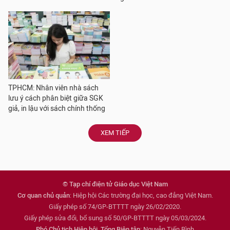
TPHCM: Nhân viên nhà sách
lưu ý cách phân biệt giữa SGK
giả, in lậu với sách chính thống
XEM TIẾP
© Tạp chí điện tử Giáo dục Việt Nam
Cơ quan chủ quản
: Hiệp hội Các trường đại học, cao đẳng Việt Nam.
Giấy phép số 74/GP-BTTTT ngày 26/02/2020.
Giấy phép sửa đổi, bổ sung số 50/GP-BTTTT ngày 05/03/2024.
Phó Chủ tịch Hiệp hội, Tổng Biên tập
: Nguyễn Tiến Bình