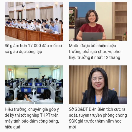
Sẽ giảm hơn 17.000 đầu mối cơ
Muốn được bổ nhiệm hiệu
sở giáo dục công lập
trưởng phải giữ chức vụ phó
hiệu trưởng ít nhất 12 tháng
Hiệu trưởng, chuyên gia góp ý
Sở GD&ĐT Điện Biên tích cực rà
để kỳ thi tốt nghiệp THPT trên
soát, tuyên truyền phòng chống
máy tính bảo đảm công bằng,
SGK giả trước thềm năm học
hiệu quả
mới