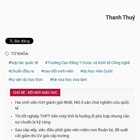
Thanh Thuý
TỪ KHÓA:
#hợp tác quốc tế
#Trường Cao đẳng Y Dược và Kinh tế Công nghệ
#chuẩn đầu ra
#trao đổi sinh viên
#du học Hàn Quốc
#tư vấn du học Đức
#hệ vừa học vừa làm
CHỦ ĐỀ : ĐỔI MỚI GIÁO DỤC
Hai sinh viên IUH giành giải Nhất, Nhì ở sân chơi nghiên cứu quốc
tế
Thi tốt nghiệp THPT trên máy tính là hướng đi phù hợp nhưng cần
sự chuẩn bị kỹ càng
Sau sắp xếp, việc điều phối giáo viên mầm non thuận lợi, đề xuất
cắt giảm thi GV giỏi cấp trường