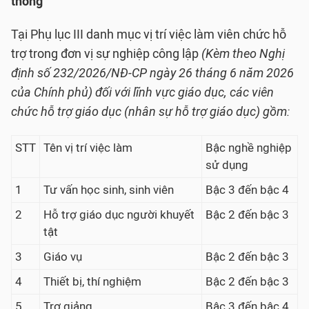
thông
Tại Phụ lục III danh mục vị trí việc làm viên chức hỗ
trợ trong đơn vị sự nghiệp công lập
(Kèm theo Nghị
định số 232/2026/NĐ-CP ngày 26 tháng 6 năm 2026
của Chính phủ) đối với lĩnh vực giáo dục, các viên
chức hỗ trợ giáo dục (nhân sự hỗ trợ giáo dục) gồm:
STT
Tên vị trí việc làm
Bậc nghề nghiệp
sử dụng
1
Tư vấn học sinh, sinh viên
Bậc 3 đến bậc 4
2
Hỗ trợ giáo dục người khuyết
Bậc 2 đến bậc 3
tật
3
Giáo vụ
Bậc 2 đến bậc 3
4
Thiết bị, thí nghiệm
Bậc 2 đến bậc 3
5
Trợ giảng
Bậc 3 đến bậc 4