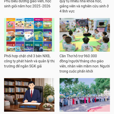
Phú biểu dương giáo viên, học
quy tụ nhiều nhà khoa học,
sinh giỏi năm học 2025 -2026
giảng viên và nghiên cứu sinh ở
4 lĩnh vực
Phối hợp chặt chẽ 3 bên NXB,
Cần Thơ hỗ trợ 960.000
công ty phát hành và quản lý thị
đồng/người/tháng cho giáo
trường để ngăn SGK giả
viên, nhân viên mầm non: Người
trong cuộc phấn khởi