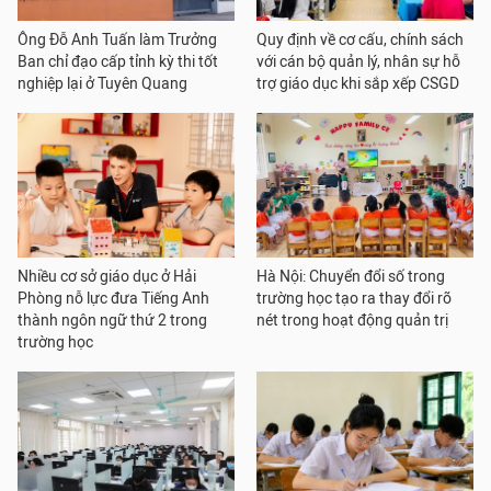
Ông Đỗ Anh Tuấn làm Trưởng
Quy định về cơ cấu, chính sách
Ban chỉ đạo cấp tỉnh kỳ thi tốt
với cán bộ quản lý, nhân sự hỗ
nghiệp lại ở Tuyên Quang
trợ giáo dục khi sắp xếp CSGD
Nhiều cơ sở giáo dục ở Hải
Hà Nội: Chuyển đổi số trong
Phòng nỗ lực đưa Tiếng Anh
trường học tạo ra thay đổi rõ
thành ngôn ngữ thứ 2 trong
nét trong hoạt động quản trị
trường học