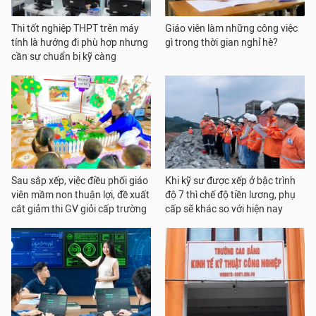
Thi tốt nghiệp THPT trên máy
Giáo viên làm những công việc
tính là hướng đi phù hợp nhưng
gì trong thời gian nghỉ hè?
cần sự chuẩn bị kỹ càng
Sau sắp xếp, việc điều phối giáo
Khi kỹ sư được xếp ở bậc trình
viên mầm non thuận lợi, đề xuất
độ 7 thì chế độ tiền lương, phụ
cắt giảm thi GV giỏi cấp trường
cấp sẽ khác so với hiện nay