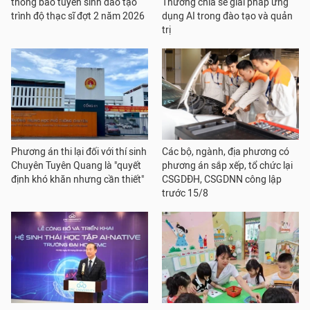
thông báo tuyển sinh đào tạo
Thương chia sẻ giải pháp ứng
trình độ thạc sĩ đợt 2 năm 2026
dụng AI trong đào tạo và quản
trị
Phương án thi lại đối với thí sinh
Các bộ, ngành, địa phương có
Chuyên Tuyên Quang là "quyết
phương án sắp xếp, tổ chức lại
định khó khăn nhưng cần thiết"
CSGDĐH, CSGDNN công lập
trước 15/8