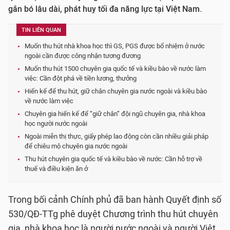
gắn bó lâu dài, phát huy tối đa năng lực tại Việt Nam.
TIN LIÊN QUAN
Muốn thu hút nhà khoa học thì GS, PGS được bổ nhiệm ở nước
ngoài cần được công nhận tương đương
Muốn thu hút 1500 chuyên gia quốc tế và kiều bào về nước làm
việc: Cần đột phá về tiền lương, thưởng
Hiến kế để thu hút, giữ chân chuyên gia nước ngoài và kiều bào
về nước làm việc
Chuyên gia hiến kế để “giữ chân” đội ngũ chuyên gia, nhà khoa
học người nước ngoài
Ngoài miễn thị thực, giấy phép lao động còn cần nhiều giải pháp
để chiêu mộ chuyên gia nước ngoài
Thu hút chuyên gia quốc tế và kiều bào về nước: Cần hỗ trợ về
thuế và điều kiện ăn ở
Trong bối cảnh Chính phủ đã ban hành Quyết định số
530/QĐ-TTg phê duyệt Chương trình thu hút chuyên
gia, nhà khoa học là người nước ngoài và người Việt