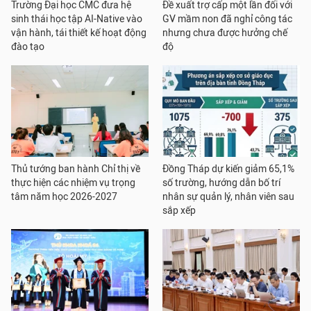
Trường Đại học CMC đưa hệ
Đề xuất trợ cấp một lần đối với
sinh thái học tập AI-Native vào
GV mầm non đã nghỉ công tác
vận hành, tái thiết kế hoạt động
nhưng chưa được hưởng chế
đào tạo
độ
Thủ tướng ban hành Chỉ thị về
Đồng Tháp dự kiến giảm 65,1%
thực hiện các nhiệm vụ trọng
số trường, hướng dẫn bố trí
tâm năm học 2026-2027
nhân sự quản lý, nhân viên sau
sắp xếp