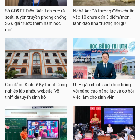
Sở GD&ĐT Điện Biên tích cực rà
Nghệ An: Có trường điểm chuẩn
soát, tuyên truyền phòng chống
vào 10 chưa đến 3 điểm/môn,
SGK giả trước thềm năm học
lãnh đạo nhà trường nói gì?
mới
Cao đẳng Kinh tế Kỹ thuật Công
UTH gắn chính sách học bổng
nghiệp lập nhiều website "vệ
với nâng cao năng lực và cơ hội
tinh" để tuyển sinh hộ
việc làm cho sinh viên