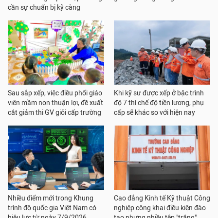
cần sự chuẩn bị kỹ càng
Sau sắp xếp, việc điều phối giáo
Khi kỹ sư được xếp ở bậc trình
viên mầm non thuận lợi, đề xuất
độ 7 thì chế độ tiền lương, phụ
cắt giảm thi GV giỏi cấp trường
cấp sẽ khác so với hiện nay
Nhiều điểm mới trong Khung
Cao đẳng Kinh tế Kỹ thuật Công
trình độ quốc gia Việt Nam có
nghiệp công khai điều kiện đào
hiệu lực từ ngày 7/9/2026
tạo nhưng nhiều tệp "trắng"