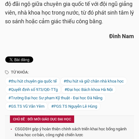
độ đãi ngộ giữa chuyên gia quốc tế với đội ngũ giảng
viên, nhà khoa học trong nước, từ đó phát sinh tâm lý
so sánh hoặc cảm giác thiếu công bằng.
Đình Nam
TỪ KHÓA:
#thu hút chuyên gia quốc tế
#thu hút và giữ chân nhà khoa học
#Quyết định số 973/QĐ-TTg
#Đại học Bách khoa Hà Nội
#Trường Đại học Sư phạm Kỹ thuật - Đại học Đà Nẵng
#GS.TS Vũ Văn Yêm
#PGS.TS Nguyễn Lê Hùng
CHỦ ĐỀ : ĐỔI MỚI GIÁO DỤC ĐẠI HỌC
CSGDĐH góp ý hoàn thiện chính sách triển khai học bổng ngành
khoa học cơ bản, công nghệ chiến lược