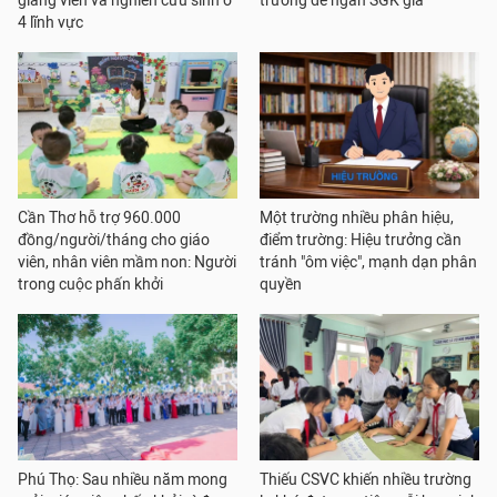
giảng viên và nghiên cứu sinh ở
trường để ngăn SGK giả
4 lĩnh vực
Cần Thơ hỗ trợ 960.000
Một trường nhiều phân hiệu,
đồng/người/tháng cho giáo
điểm trường: Hiệu trưởng cần
viên, nhân viên mầm non: Người
tránh "ôm việc", mạnh dạn phân
trong cuộc phấn khởi
quyền
Phú Thọ: Sau nhiều năm mong
Thiếu CSVC khiến nhiều trường