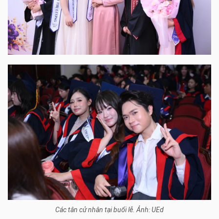
Các tân cử nhân tại buổi lễ. Ảnh: UEd