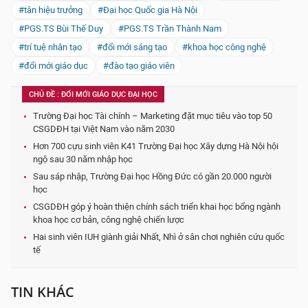
#tân hiệu trưởng
#Đại học Quốc gia Hà Nội
#PGS.TS Bùi Thế Duy
#PGS.TS Trần Thành Nam
#trí tuệ nhân tạo
#đổi mới sáng tạo
#khoa học công nghệ
#đổi mới giáo dục
#đào tạo giáo viên
CHỦ ĐỀ : ĐỔI MỚI GIÁO DỤC ĐẠI HỌC
Trường Đại học Tài chính – Marketing đặt mục tiêu vào top 50
CSGDĐH tại Việt Nam vào năm 2030
Hơn 700 cựu sinh viên K41 Trường Đại học Xây dựng Hà Nội hội
ngộ sau 30 năm nhập học
Sau sáp nhập, Trường Đại học Hồng Đức có gần 20.000 người
học
CSGDĐH góp ý hoàn thiện chính sách triển khai học bổng ngành
khoa học cơ bản, công nghệ chiến lược
Hai sinh viên IUH giành giải Nhất, Nhì ở sân chơi nghiên cứu quốc
tế
TIN KHÁC