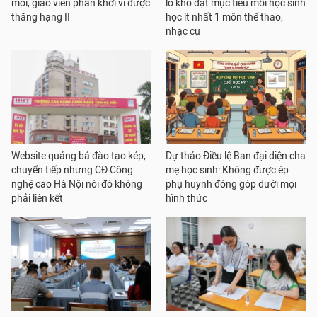
mỏi, giáo viên phấn khởi vì được
lo khó đạt mục tiêu mỗi học sinh
thăng hạng II
học ít nhất 1 môn thể thao,
nhạc cụ
Website quảng bá đào tạo kép,
Dự thảo Điều lệ Ban đại diện cha
chuyển tiếp nhưng CĐ Công
mẹ học sinh: Không được ép
nghệ cao Hà Nội nói đó không
phụ huynh đóng góp dưới mọi
phải liên kết
hình thức