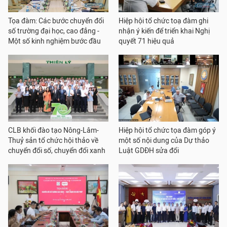
Tọa đàm: Các bước chuyển đổi
Hiệp hội tổ chức toạ đàm ghi
số trường đại học, cao đẳng -
nhận ý kiến để triển khai Nghị
Một số kinh nghiệm bước đầu
quyết 71 hiệu quả
CLB khối đào tạo Nông-Lâm-
Hiệp hội tổ chức tọa đàm góp ý
Thuỷ sản tổ chức hội thảo về
một số nội dung của Dự thảo
chuyển đổi số, chuyển đổi xanh
Luật GDĐH sửa đổi