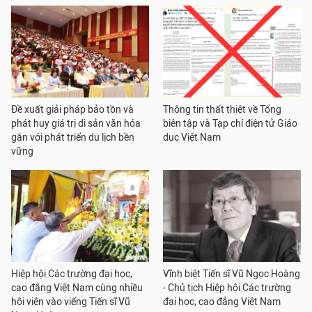
Đề xuất giải pháp bảo tồn và
Thông tin thất thiệt về Tổng
phát huy giá trị di sản văn hóa
biên tập và Tạp chí điện tử Giáo
gắn với phát triển du lịch bền
dục Việt Nam
vững
Hiệp hội Các trường đại học,
Vĩnh biệt Tiến sĩ Vũ Ngọc Hoàng
cao đẳng Việt Nam cùng nhiều
- Chủ tịch Hiệp hội Các trường
hội viên vào viếng Tiến sĩ Vũ
đại học, cao đẳng Việt Nam