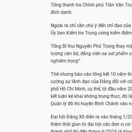
Tổng thanh tra Chính phủ Trần Văn Tru
đích danh.
Ngoài ra chỉ cần chú ý đến chỉ đạo củ
Ủy ban Kiểm tra Trung ương kiểm điểm ha
Tổng Bí thư Nguyễn Phú Trọng thay mặ
tượng cán bộ, đảng viên sa sút phẩm c
nghiêm trọng
”.
Thế nhưng báo cáo tổng kết 10 năm th
cường sự lãnh đạo của Đảng đối với cô
phố Hồ Chí Minh, cụ thể, từ đầu năm 20
kết luận kê khai không trung thực, đó l
Quản lý đô thị huyện Bình Chánh vào 
Đại hội Đảng XII diễn ra vào tháng 1/20
thêm thời gian từ đại hội các đơn vị cơ 
thành phố thì đến tháng 6/2016 là kh