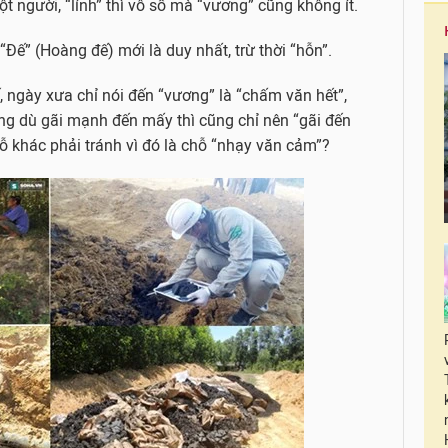
t người, “lính” thì vô số mà “vương” cũng không ít.
 “Đế” (Hoàng đế) mới là duy nhất, trừ thời “hỗn”.
́, ngày xưa chỉ nói đến “vương” là “chấm văn hết”,
ng dù gãi mạnh đến mấy thì cũng chỉ nên “gãi đến
hỗ khác phải tránh vì đó là chỗ “nhạy văn cảm”?