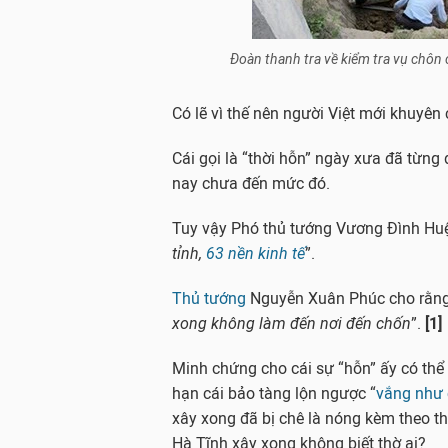
Đoàn thanh tra về kiểm tra vụ chôn 
Có lẽ vì thế nên người Việt mới khuyên
Cái gọi là “thời hỗn” ngày xưa đã từn
nay chưa đến mức đó.
Tuy vậy Phó thủ tướng Vương Đình Huệ 
tỉnh,
63 nền kinh tế
”.
Thủ tướng
Nguyễn Xuân Phúc cho rằng 
xong không làm đến nơi đến chốn
”.
[1]
Minh chứng cho cái sự “hỗn” ấy có thể 
hạn cái bảo tàng lộn ngược “
vắng như 
xây xong đã bị chê là nóng kèm theo thi
Hà Tĩnh xây xong không biết thờ ai?