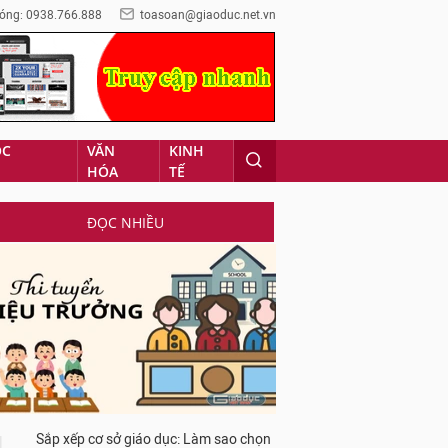
óng: 0938.766.888
toasoan@giaoduc.net.vn
ỌC
VĂN
KINH
HÓA
TẾ
ĐỌC NHIỀU
Sắp xếp cơ sở giáo dục: Làm sao chọn