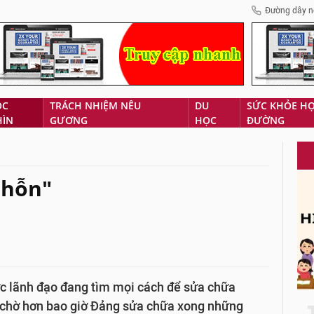
Đường dây n
ÓC
TRÁCH NHIỆM NÊU
DU
SỨC KHỎE H
HÌN
GƯƠNG
HỌC
ĐƯỜNG
 hỗn"
̣c lãnh đạo đang tìm mọi cách để sửa chữa
chờ hơn bao giờ Đảng sửa chữa xong những