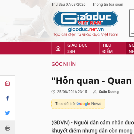
Thứ Sáu 07/08/2026
Thông tin tòa soạn
GIÁO DỤC
TIÊU
G
24H
ĐIỂM
N
GÓC NHÌN
"Hỗn quan - Quan
25/08/2016 23:15
Xuân Dương
Theo dõi trên
(GDVN) - Người dân cảm nhận đươ
khuyết điểm nhưng dân còn mong 