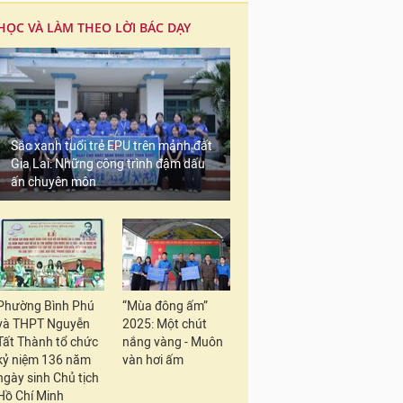
HỌC VÀ LÀM THEO LỜI BÁC DẠY
Sắc xanh tuổi trẻ EPU trên mảnh đất
Gia Lai: Những công trình đậm dấu
ấn chuyên môn
Phường Bình Phú
“Mùa đông ấm”
và THPT Nguyễn
2025: Một chút
Tất Thành tổ chức
nắng vàng - Muôn
kỷ niệm 136 năm
vàn hơi ấm
ngày sinh Chủ tịch
Hồ Chí Minh