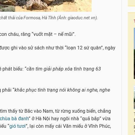
chất thải của Formosa, Hà Tĩnh (Ảnh: giaoduc.net.vn).
 con cháu, rằng “vuốt mặt – nể mũi”.
g được ghi vào sử sách như thời “loạn 12 sứ quân”, ngày
phát biểu: “
cần tìm giải pháp xóa tình trạng 63
phải “
khắc phục tình trạng nói không ai nghe, nghe
tìm thấy từ Bắc vào Nam, từ rừng xuống biển, chẳng
chùa bà đanh
” ở Hà Nội hay ngôi nhà “quả bắp” vừa
ếu “
gió tươi
”, lại còn mấy cái Văn miếu ở Vĩnh Phúc,