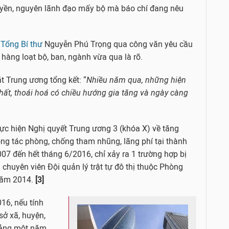
yền, nguyên lãnh đạo mấy bộ mà báo chí đang nêu
a
Tổng Bí thư
Nguyễn Phú Trọng qua công văn yêu cầu
̀ng loạt bộ, ban, ngành vừa qua là rõ.
t Trung ương tổng kết: “
Nhiều năm qua, những hiện
hất, thoái hoá có chiều hướng gia tăng và ngày càng
ực hiện Nghị quyết Trung ương 3 (khóa X) về tăng
ng tác phòng, chống tham nhũng, lãng phí tại thành
07 đến hết tháng 6/2016, chỉ xảy ra 1 trường hợp bị
à chuyên viên Đội quản lý trật tự đô thị thuộc Phòng
năm 2014.
[3]
16, nếu tính
sở xã, huyện,
oảng một năm.