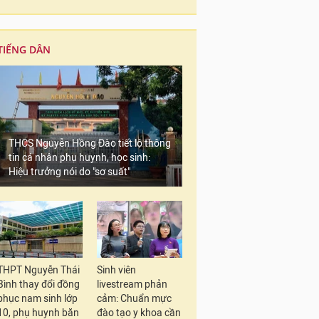
TIẾNG DÂN
THCS Nguyễn Hồng Đào tiết lộ thông
tin cá nhân phụ huynh, học sinh:
Hiệu trưởng nói do "sơ suất"
THPT Nguyễn Thái
Sinh viên
Bình thay đổi đồng
livestream phản
phục nam sinh lớp
cảm: Chuẩn mực
10, phụ huynh băn
đào tạo y khoa cần