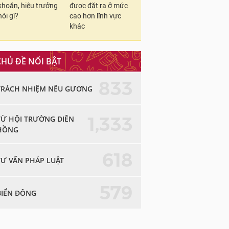
khoăn, hiệu trưởng
được đặt ra ở mức
nói gì?
cao hơn lĩnh vực
khác
CHỦ ĐỀ NỔI BẬT
833
TRÁCH NHIỆM NÊU GƯƠNG
1,333
TỪ HỘI TRƯỜNG DIÊN
HỒNG
618
TƯ VẤN PHÁP LUẬT
579
BIỂN ĐÔNG