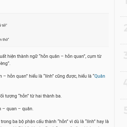
2
 tế!"
n thờ”
3
 xuất hiện thành ngữ “hỗn quân – hỗn quan”, cụm từ
èng”.
– hỗn quan” hiểu là “lính” cũng được, hiểu là “
Quân
4
đối tượng “hỗn” từ hai thành ba.
5
ính – quan – quân.
trong ba bộ phận cấu thành “hỗn” vì dù là “lính” hay là