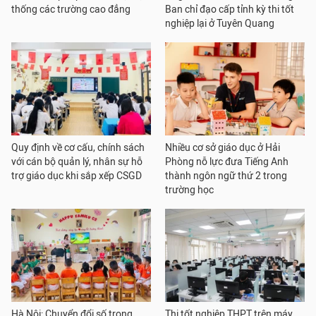
thống các trường cao đẳng
Ban chỉ đạo cấp tỉnh kỳ thi tốt
nghiệp lại ở Tuyên Quang
Quy định về cơ cấu, chính sách
Nhiều cơ sở giáo dục ở Hải
với cán bộ quản lý, nhân sự hỗ
Phòng nỗ lực đưa Tiếng Anh
trợ giáo dục khi sắp xếp CSGD
thành ngôn ngữ thứ 2 trong
trường học
Hà Nội: Chuyển đổi số trong
Thi tốt nghiệp THPT trên máy