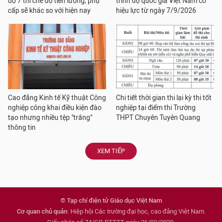
độ 7 thì chế độ tiền lương, phụ
trình độ quốc gia Việt Nam có
cấp sẽ khác so với hiện nay
hiệu lực từ ngày 7/9/2026
Cao đẳng Kinh tế Kỹ thuật Công
Chi tiết thời gian thi lại kỳ thi tốt
nghiệp công khai điều kiện đào
nghiệp tại điểm thi Trường
tạo nhưng nhiều tệp "trắng"
THPT Chuyên Tuyên Quang
thông tin
XEM TIẾP
© Tạp chí điện tử Giáo dục Việt Nam
Cơ quan chủ quản
: Hiệp hội Các trường đại học, cao đẳng Việt Nam.