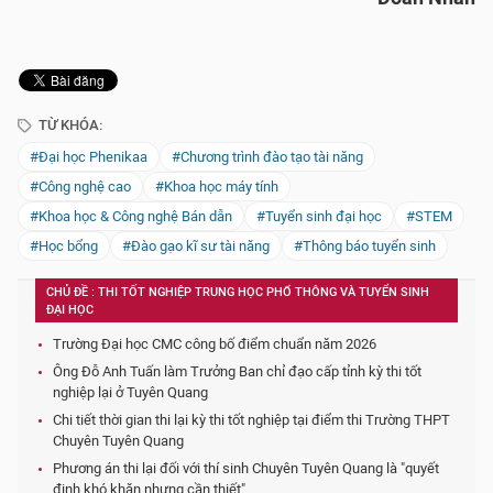
TỪ KHÓA:
#Đại học Phenikaa
#Chương trình đào tạo tài năng
#Công nghệ cao
#Khoa học máy tính
#Khoa học & Công nghệ Bán dẫn
#Tuyển sinh đại học
#STEM
#Học bổng
#Đào gạo kĩ sư tài năng
#Thông báo tuyển sinh
CHỦ ĐỀ : THI TỐT NGHIỆP TRUNG HỌC PHỔ THÔNG VÀ TUYỂN SINH
ĐẠI HỌC
Trường Đại học CMC công bố điểm chuẩn năm 2026
Ông Đỗ Anh Tuấn làm Trưởng Ban chỉ đạo cấp tỉnh kỳ thi tốt
nghiệp lại ở Tuyên Quang
Chi tiết thời gian thi lại kỳ thi tốt nghiệp tại điểm thi Trường THPT
Chuyên Tuyên Quang
Phương án thi lại đối với thí sinh Chuyên Tuyên Quang là "quyết
định khó khăn nhưng cần thiết"