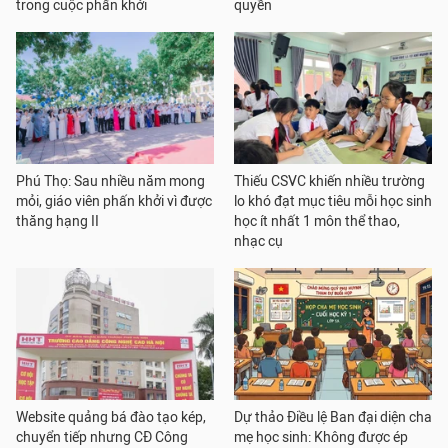
trong cuộc phấn khởi
quyền
Phú Thọ: Sau nhiều năm mong
Thiếu CSVC khiến nhiều trường
mỏi, giáo viên phấn khởi vì được
lo khó đạt mục tiêu mỗi học sinh
thăng hạng II
học ít nhất 1 môn thể thao,
nhạc cụ
Website quảng bá đào tạo kép,
Dự thảo Điều lệ Ban đại diện cha
chuyển tiếp nhưng CĐ Công
mẹ học sinh: Không được ép