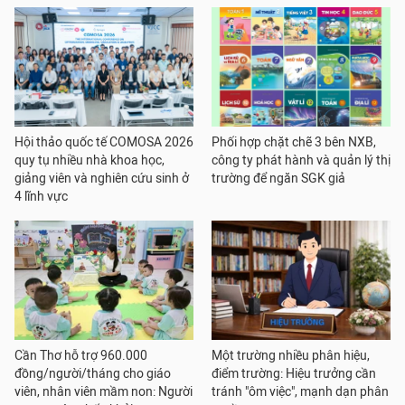
Hội thảo quốc tế COMOSA 2026
Phối hợp chặt chẽ 3 bên NXB,
quy tụ nhiều nhà khoa học,
công ty phát hành và quản lý thị
giảng viên và nghiên cứu sinh ở
trường để ngăn SGK giả
4 lĩnh vực
Cần Thơ hỗ trợ 960.000
Một trường nhiều phân hiệu,
đồng/người/tháng cho giáo
điểm trường: Hiệu trưởng cần
viên, nhân viên mầm non: Người
tránh "ôm việc", mạnh dạn phân