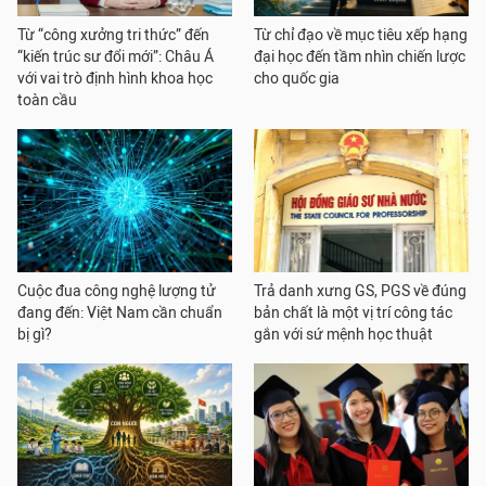
Từ “công xưởng tri thức” đến
Từ chỉ đạo về mục tiêu xếp hạng
“kiến trúc sư đổi mới”: Châu Á
đại học đến tầm nhìn chiến lược
với vai trò định hình khoa học
cho quốc gia
toàn cầu
Cuộc đua công nghệ lượng tử
Trả danh xưng GS, PGS về đúng
đang đến: Việt Nam cần chuẩn
bản chất là một vị trí công tác
bị gì?
gắn với sứ mệnh học thuật