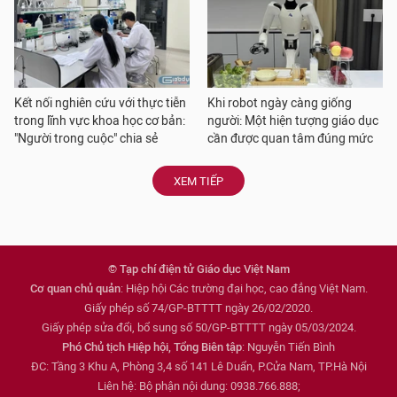
Kết nối nghiên cứu với thực tiễn
Khi robot ngày càng giống
trong lĩnh vực khoa học cơ bản:
người: Một hiện tượng giáo dục
"Người trong cuộc" chia sẻ
cần được quan tâm đúng mức
XEM TIẾP
© Tạp chí điện tử Giáo dục Việt Nam
Cơ quan chủ quản
: Hiệp hội Các trường đại học, cao đẳng Việt Nam.
Giấy phép số 74/GP-BTTTT ngày 26/02/2020.
Giấy phép sửa đổi, bổ sung số 50/GP-BTTTT ngày 05/03/2024.
Phó Chủ tịch Hiệp hội, Tổng Biên tập
: Nguyễn Tiến Bình
ĐC: Tầng 3 Khu A, Phòng 3,4 số 141 Lê Duẩn, P.Cửa Nam, TP.Hà Nội
Liên hệ: Bộ phận nội dung: 0938.766.888;