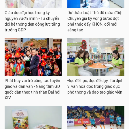
Giáo dục đại học trong kỷ
Dự thảo Luật Thủ đô (sửa đổi):
nguyên vươn mình - Từ chuyển
Chuyên gia kỳ vọng bước đột
đổi hệ thống đến động lực tăng
phá thúc đẩy KHCN, đổi mới
trưởng GDP
sáng tạo
Phát huy vai trò công tác tuyên
Đọc để học, đọc để dạy: Tái định
giáo và dân vận - Nâng tầm GD
vị văn hóa đọc trong giáo dục
quốc dân theo tinh thần Đại hội
phổ thông và đào tạo giáo viên
XIV