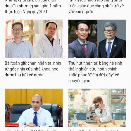
Những chuyển biến của giáo
Khi trí tuệ nhân tạo càng phát
dục địa phương sau gần 1 năm
triển, giáo dục càng phải trở về
thực hiện Nghị quyết 71
với con người
Bài toán giữ chân nhân tài nhìn
Thu hút nhân tài bằng hệ sinh
từ góc nhìn của nhà khoa học
thái nghiên cứu hoàn chỉnh,
được thu hút về nước
khắc phục "điểm đứt gãy" về
chuyển giao