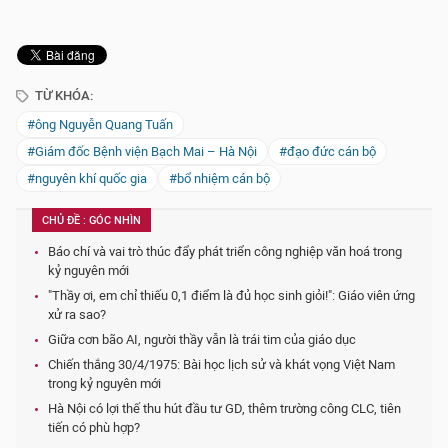
TỪ KHÓA:
#ông Nguyễn Quang Tuấn
#Giám đốc Bệnh viện Bạch Mai – Hà Nội
#đạo đức cán bộ
#nguyên khí quốc gia
#bổ nhiệm cán bộ
CHỦ ĐỀ : GÓC NHÌN
Báo chí và vai trò thúc đẩy phát triển công nghiệp văn hoá trong
kỷ nguyên mới
"Thầy ơi, em chỉ thiếu 0,1 điểm là đủ học sinh giỏi!": Giáo viên ứng
xử ra sao?
Giữa cơn bão AI, người thầy vẫn là trái tim của giáo dục
Chiến thắng 30/4/1975: Bài học lịch sử và khát vọng Việt Nam
trong kỷ nguyên mới
Hà Nội có lợi thế thu hút đầu tư GD, thêm trường công CLC, tiên
tiến có phù hợp?