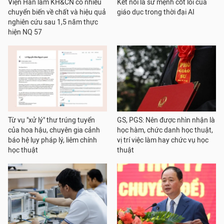
Viện Hàn lâm KH&CN có nhiều
Kết nối là sứ mệnh cốt lõi của
chuyển biến về chất và hiệu quả
giáo dục trong thời đại AI
nghiên cứu sau 1,5 năm thực
hiện NQ 57
Từ vụ "xử lý" thư trúng tuyển
GS, PGS: Nên được nhìn nhận là
của hoa hậu, chuyên gia cảnh
học hàm, chức danh học thuật,
báo hệ lụy pháp lý, liêm chính
vị trí việc làm hay chức vụ học
học thuật
thuật