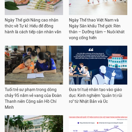
Ngày Thế giới Nâng cao nhận
Ngày Thể thao Việt Nam và
thức về Tự kỉ: Hiểu để đồng
Ngày Sân khấu Thế giới: Rèn
hành là cách tiếp cận nhân văn
thân – Dưỡng tâm – Nuôi khát
vọng cống hiến
Tuổi trẻ sư phạm trong dòng
Đưa trí tuệ nhân tạo vào giáo
chảy 95 năm vẻ vang của Đoàn
dục: Kinh nghiệm "quản trị rủi
Thanh niên Cộng sản Hồ Chí
ro" từ Nhật Bản và Úc
Minh