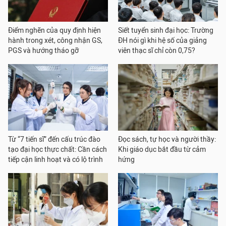
Điểm nghẽn của quy định hiện
Siết tuyển sinh đại học: Trường
hành trong xét, công nhận GS,
ĐH nói gì khi hệ số của giảng
PGS và hướng tháo gỡ
viên thạc sĩ chỉ còn 0,75?
Từ “7 tiến sĩ” đến cấu trúc đào
Đọc sách, tự học và người thầy:
tạo đại học thực chất: Cần cách
Khi giáo dục bắt đầu từ cảm
tiếp cận linh hoạt và có lộ trình
hứng