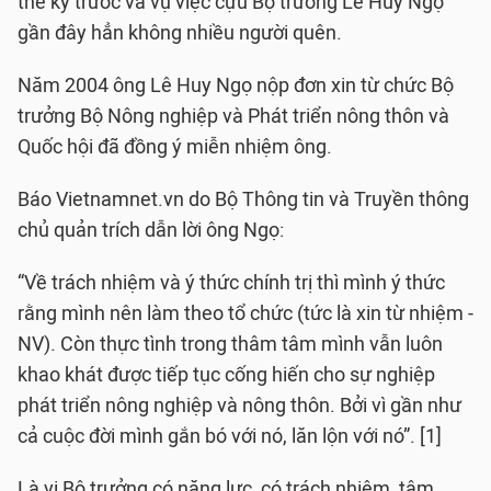
thế kỷ trước và vụ việc cựu Bộ trưởng Lê Huy Ngọ
gần đây hẳn không nhiều người quên.
Năm 2004 ông Lê Huy Ngọ nộp đơn xin từ chức Bộ
trưởng Bộ Nông nghiệp và Phát triển nông thôn và
Quốc hội đã đồng ý miễn nhiệm ông.
Báo Vietnamnet.vn do Bộ Thông tin và Truyền thông
chủ quản trích dẫn lời ông Ngọ:
“Về trách nhiệm và ý thức chính trị thì mình ý thức
rằng mình nên làm theo tổ chức (tức là xin từ nhiệm -
NV). Còn thực tình trong thâm tâm mình vẫn luôn
khao khát được tiếp tục cống hiến cho sự nghiệp
phát triển nông nghiệp và nông thôn. Bởi vì gần như
cả cuộc đời mình gắn bó với nó, lăn lộn với nó”. [1]
Là vị Bộ trưởng có năng lực, có trách nhiệm, tâm