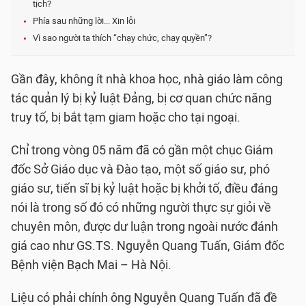
tịch?
Phía sau những lời... Xin lỗi
Vì sao người ta thích “chạy chức, chạy quyền”?
Gần đây, không ít nhà khoa học, nhà giáo làm công
tác quản lý bị kỷ luật Đảng, bị cơ quan chức năng
truy tố, bị bắt tạm giam hoặc cho tại ngoại.
Chỉ trong vòng 05 năm đã có gần một chục Giám
đốc Sở Giáo dục và Đào tạo, một số giáo sư, phó
giáo sư, tiến sĩ bị kỷ luật hoặc bị khởi tố, điều đáng
nói là trong số đó có những người thực sự giỏi về
chuyên môn, được dư luận trong ngoài nước đánh
giá cao như GS.TS. Nguyễn Quang Tuấn, Giám đốc
Bệnh viện Bạch Mai – Hà Nội.
Liệu có phải chính ông Nguyễn Quang Tuấn đã đề