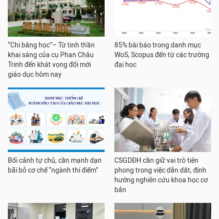
“Chi bằng học”– Từ tinh thần
85% bài báo trong danh mục
khai sáng của cụ Phan Châu
WoS, Scopus đến từ các trường
Trinh đến khát vọng đổi mới
đại học
giáo dục hôm nay
Bối cảnh tự chủ, cần mạnh dạn
CSGDĐH cần giữ vai trò tiên
bãi bỏ cơ chế “ngành thí điểm”
phong trong việc dẫn dắt, định
hướng nghiên cứu khoa học cơ
bản