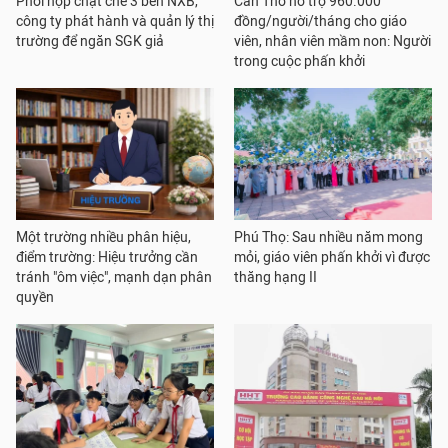
Phối hợp chặt chẽ 3 bên NXB,
Cần Thơ hỗ trợ 960.000
công ty phát hành và quản lý thị
đồng/người/tháng cho giáo
trường để ngăn SGK giả
viên, nhân viên mầm non: Người
trong cuộc phấn khởi
Một trường nhiều phân hiệu,
Phú Thọ: Sau nhiều năm mong
điểm trường: Hiệu trưởng cần
mỏi, giáo viên phấn khởi vì được
tránh "ôm việc", mạnh dạn phân
thăng hạng II
quyền