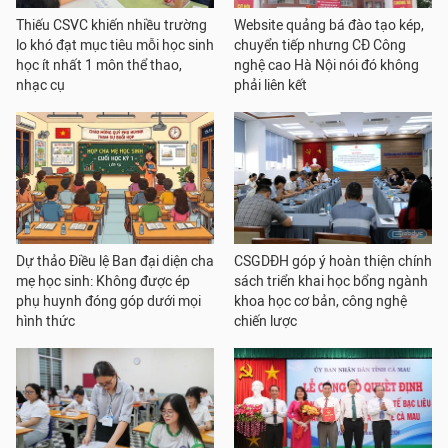
Thiếu CSVC khiến nhiều trường
Website quảng bá đào tạo kép,
lo khó đạt mục tiêu mỗi học sinh
chuyển tiếp nhưng CĐ Công
học ít nhất 1 môn thể thao,
nghệ cao Hà Nội nói đó không
nhạc cụ
phải liên kết
Dự thảo Điều lệ Ban đại diện cha
CSGDĐH góp ý hoàn thiện chính
mẹ học sinh: Không được ép
sách triển khai học bổng ngành
phụ huynh đóng góp dưới mọi
khoa học cơ bản, công nghệ
hình thức
chiến lược