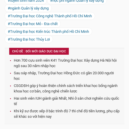
#tuyển sinh năm 2024
#học phí ngành Quản lý xây dựng
#ngành Quản lý xây dựng
#Trường Đại học Công nghệ Thành phố Hồ Chí Minh
#Trường Đại học Mỏ - Địa chất
#Trường Đại học Kiến trúc Thành phố Hồ Chí Minh
#Trường Đại học Thủy Lợi
CHỦ ĐỀ : ĐỔI MỚI GIÁO DỤC ĐẠI HỌC
Hơn 700 cựu sinh viên K41 Trường Đại học Xây dựng Hà Nội hội
ngộ sau 30 năm nhập học
Sau sáp nhập, Trường Đại học Hồng Đức có gần 20.000 người
học
CSGDĐH góp ý hoàn thiện chính sách triển khai học bổng ngành
khoa học cơ bản, công nghệ chiến lược
Hai sinh viên IUH giành giải Nhất, Nhì ở sân chơi nghiên cứu quốc
tế
Khi kỹ sư được xếp ở bậc trình độ 7 thì chế độ tiền lương, phụ cấp
sẽ khác so với hiện nay