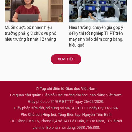
Muốn được bổ nhiệm hiệu
Hiệu trưởng, chuyên gia góp ý
trưởng phải giữ chức vụ phó
để kỳ thi tốt nghiệp THPT trên
hiệu trưởng ít nhất 12 tháng
máy tính bảo đảm công bằng,
hiệu quả
XEM TIẾP
© Tạp chí điện tử Giáo dục Việt Nam
Cơ quan chủ quản
: Hiệp hội Các trường đại học, cao đẳng Việt Nam.
Giấy phép số 74/GP-BTTTT ngày 26/02/2020.
Giấy phép sửa đổi, bổ sung số 50/GP-BTTTT ngày 05/03/2024.
Phó Chủ tịch Hiệp hội, Tổng Biên tập
: Nguyễn Tiến Bình
ĐC: Tầng 3 Khu A, Phòng 3,4 số 141 Lê Duẩn, P.Cửa Nam, TP.Hà Nội
Liên hệ: Bộ phận nội dung: 0938.766.888;