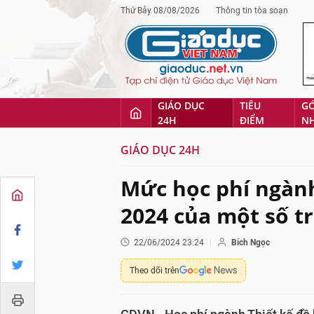
Thứ Bảy 08/08/2026
Thông tin tòa soạn
GIÁO DỤC
TIÊU
G
24H
ĐIỂM
N
GIÁO DỤC 24H
Mức học phí ngàn
2024 của một số t
22/06/2024 23:24
Bích Ngọc
Theo dõi trên