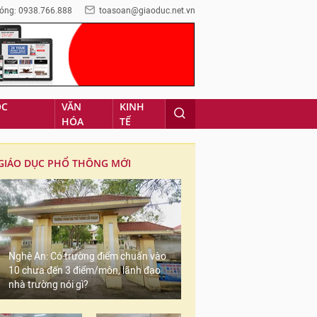
óng: 0938.766.888
toasoan@giaoduc.net.vn
ỌC
VĂN
KINH
HÓA
TẾ
GIÁO DỤC PHỔ THÔNG MỚI
Nghệ An: Có trường điểm chuẩn vào
10 chưa đến 3 điểm/môn, lãnh đạo
nhà trường nói gì?