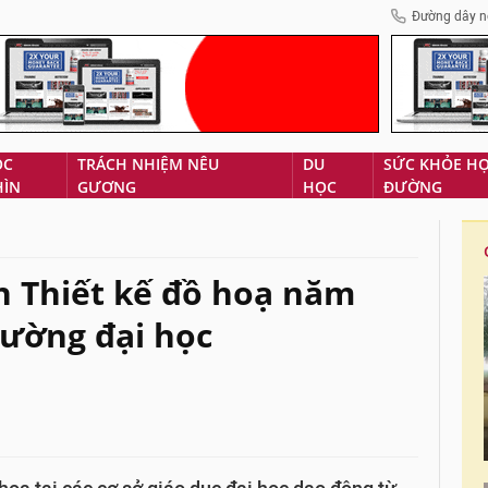
Đường dây n
ÓC
TRÁCH NHIỆM NÊU
DU
SỨC KHỎE H
HÌN
GƯƠNG
HỌC
ĐƯỜNG
h Thiết kế đồ hoạ năm
rường đại học