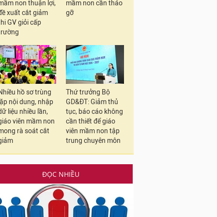
mầm non thuận lợi,
mầm non cần tháo
đề xuất cắt giảm
gỡ
thi GV giỏi cấp
trường
Nhiều hồ sơ trùng
Thứ trưởng Bộ
lặp nội dung, nhập
GD&ĐT: Giảm thủ
dữ liệu nhiều lần,
tục, báo cáo không
giáo viên mầm non
cần thiết để giáo
mong rà soát cắt
viên mầm non tập
giảm
trung chuyên môn
ĐỌC NHIỀU