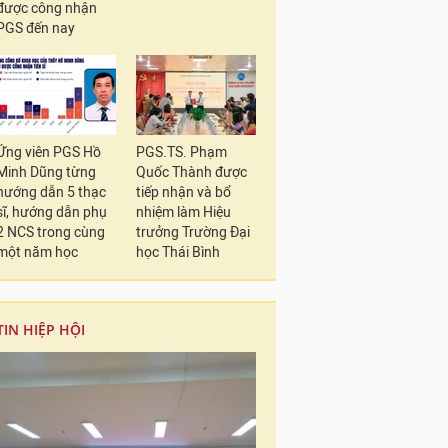
được công nhận
PGS đến nay
Ứng viên PGS Hồ
PGS.TS. Phạm
Minh Dũng từng
Quốc Thành được
hướng dẫn 5 thạc
tiếp nhận và bổ
sĩ, hướng dẫn phụ
nhiệm làm Hiệu
2 NCS trong cùng
trưởng Trường Đại
một năm học
học Thái Bình
TIN HIỆP HỘI