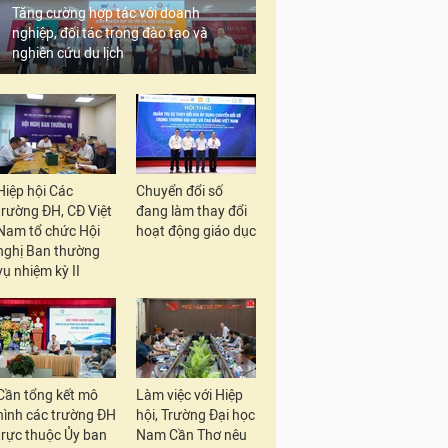
Tăng cường hợp tác với doanh
nghiệp, đối tác trong đào tạo và
nghiên cứu du lịch
Hiệp hội Các
Chuyển đổi số
trường ĐH, CĐ Việt
đang làm thay đổi
Nam tổ chức Hội
hoạt động giáo dục
nghị Ban thường
vụ nhiệm kỳ II
Cần tổng kết mô
Làm việc với Hiệp
hình các trường ĐH
hội, Trường Đại học
trực thuộc Ủy ban
Nam Cần Thơ nêu