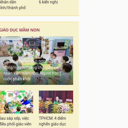
Nhân dân
6 kiến nghị
tỉnh/thành phố
GIÁO DỤC MẦM NON
Cần Thơ hỗ trợ 960.000
đồng/người/tháng cho giáo viên,
nhân viên mầm non: Người trong
cuộc phấn khởi
Sau sắp xếp, việc
TPHCM: 4 điểm
điều phối giáo viên
nghẽn giáo dục