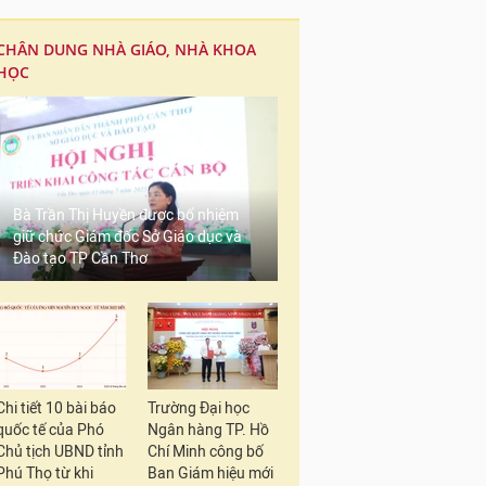
CHÂN DUNG NHÀ GIÁO, NHÀ KHOA
HỌC
Bà Trần Thị Huyền được bổ nhiệm
giữ chức Giám đốc Sở Giáo dục và
Đào tạo TP Cần Thơ
Chi tiết 10 bài báo
Trường Đại học
quốc tế của Phó
Ngân hàng TP. Hồ
Chủ tịch UBND tỉnh
Chí Minh công bố
Phú Thọ từ khi
Ban Giám hiệu mới