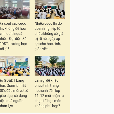
Rà soát các cuộc
Nhiều cuộc thi do
thi, không để học
doanh nghiệp tổ
sinh dự thi quá
chức không có giá
nhiều: Đại diện Sở
trị rõ nét, gây áp
GDĐT, trường học
lực cho học sinh,
nói gì?
giáo viên
Sở GD&ĐT Lạng
Làm gì để khắc
Sơn: Giảm ít nhất
phục tình trạng
30% đầu mối cơ sở
học sinh đến lớp
giáo dục, sử dụng
11, 12 mới nhận ra
hiệu quả nguồn
chọn tổ hợp môn
nhân lực
không phù hợp?