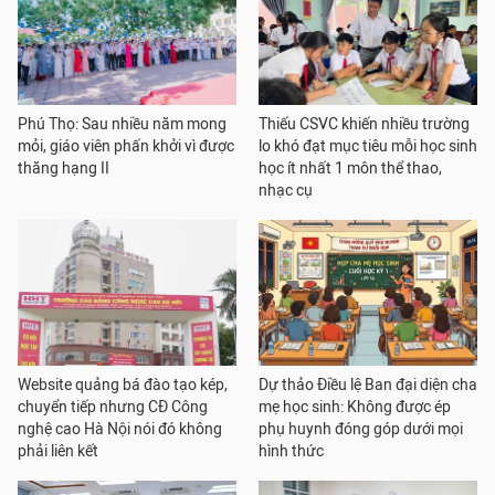
Phú Thọ: Sau nhiều năm mong
Thiếu CSVC khiến nhiều trường
mỏi, giáo viên phấn khởi vì được
lo khó đạt mục tiêu mỗi học sinh
thăng hạng II
học ít nhất 1 môn thể thao,
nhạc cụ
Website quảng bá đào tạo kép,
Dự thảo Điều lệ Ban đại diện cha
chuyển tiếp nhưng CĐ Công
mẹ học sinh: Không được ép
nghệ cao Hà Nội nói đó không
phụ huynh đóng góp dưới mọi
phải liên kết
hình thức