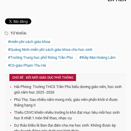
TỪ KHÓA:
#miễn phí sách giáo khoa
#Quảng Ninh miễn phí sách giáo khoa cho học sinh
#Trường Trung học phổ thông Trần Phú
#thầy Mai Hoàng Lâm
#Cô giáo Phạm Thu Hà
CHỦ ĐỀ : ĐỔI MỚI GIÁO DỤC PHỔ THÔNG
Hải Phòng: Trường THCS Trần Phú biểu dương giáo viên, học sinh
giỏi năm học 2025 -2026
Phú Thọ: Sau nhiều năm mong mỏi, giáo viên phấn khởi vì được
thăng hạng II
Thiếu CSVC khiến nhiều trường lo khó đạt mục tiêu mỗi học sinh
học ít nhất 1 môn thể thao, nhạc cụ
Dự thảo Điều lệ Ban đại diện cha mẹ học sinh: Không được ép
phụ huynh đóng góp dưới mọi hình thức