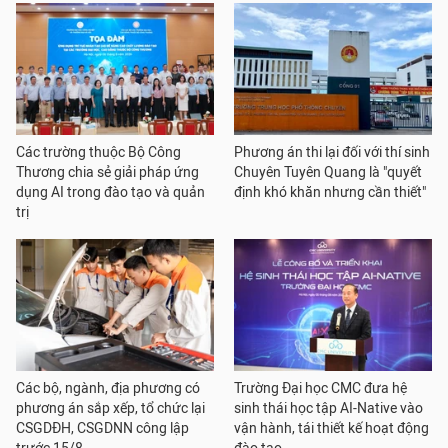
Các trường thuộc Bộ Công
Phương án thi lại đối với thí sinh
Thương chia sẻ giải pháp ứng
Chuyên Tuyên Quang là "quyết
dụng AI trong đào tạo và quản
định khó khăn nhưng cần thiết"
trị
Các bộ, ngành, địa phương có
Trường Đại học CMC đưa hệ
phương án sắp xếp, tổ chức lại
sinh thái học tập AI-Native vào
CSGDĐH, CSGDNN công lập
vận hành, tái thiết kế hoạt động