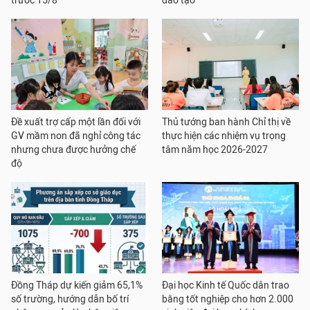
trước 15/8
đào tạo
Đề xuất trợ cấp một lần đối với
Thủ tướng ban hành Chỉ thị về
GV mầm non đã nghỉ công tác
thực hiện các nhiệm vụ trọng
nhưng chưa được hưởng chế
tâm năm học 2026-2027
độ
Đồng Tháp dự kiến giảm 65,1%
Đại học Kinh tế Quốc dân trao
số trường, hướng dẫn bố trí
bằng tốt nghiệp cho hơn 2.000