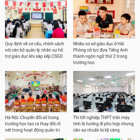
Quy định về cơ cấu, chính sách
Nhiều cơ sở giáo dục ở Hải
với cán bộ quản lý, nhân sự hỗ
Phòng nỗ lực đưa Tiếng Anh
trợ giáo dục khi sắp xếp CSGD
thành ngôn ngữ thứ 2 trong
trường học
Hà Nội: Chuyển đổi số trong
Thi tốt nghiệp THPT trên máy
trường học tạo ra thay đổi rõ
tính là hướng đi phù hợp nhưng
nét trong hoạt động quản trị
cần sự chuẩn bị kỹ càng