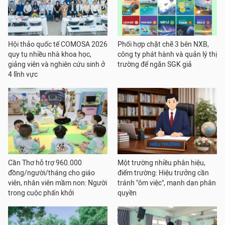
Hội thảo quốc tế COMOSA 2026
Phối hợp chặt chẽ 3 bên NXB,
quy tụ nhiều nhà khoa học,
công ty phát hành và quản lý thị
giảng viên và nghiên cứu sinh ở
trường để ngăn SGK giả
4 lĩnh vực
Cần Thơ hỗ trợ 960.000
Một trường nhiều phân hiệu,
đồng/người/tháng cho giáo
điểm trường: Hiệu trưởng cần
viên, nhân viên mầm non: Người
tránh "ôm việc", mạnh dạn phân
trong cuộc phấn khởi
quyền