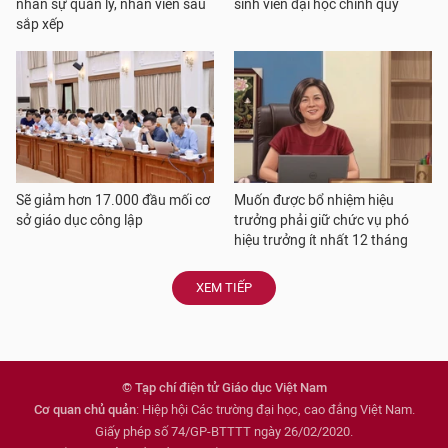
nhân sự quản lý, nhân viên sau
sinh viên đại học chính quy
sắp xếp
Sẽ giảm hơn 17.000 đầu mối cơ
Muốn được bổ nhiệm hiệu
sở giáo dục công lập
trưởng phải giữ chức vụ phó
hiệu trưởng ít nhất 12 tháng
XEM TIẾP
© Tạp chí điện tử Giáo dục Việt Nam
Cơ quan chủ quản
: Hiệp hội Các trường đại học, cao đẳng Việt Nam.
Giấy phép số 74/GP-BTTTT ngày 26/02/2020.