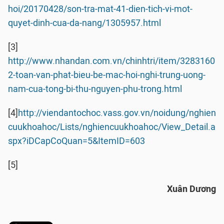
hoi/20170428/son-tra-mat-41-dien-tich-vi-mot-
quyet-dinh-cua-da-nang/1305957.html
[3]
http://www.nhandan.com.vn/chinhtri/item/3283160
2-toan-van-phat-bieu-be-mac-hoi-nghi-trung-uong-
nam-cua-tong-bi-thu-nguyen-phu-trong.html
[4]
http://viendantochoc.vass.gov.vn/noidung/nghien
cuukhoahoc/Lists/nghiencuukhoahoc/View_Detail.a
spx?iDCapCoQuan=5&ItemID=603
[5]
Xuân Dương