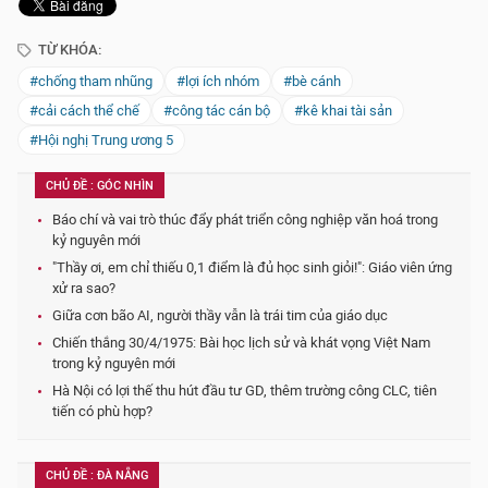
TỪ KHÓA:
#chống tham nhũng
#lợi ích nhóm
#bè cánh
#cải cách thể chế
#công tác cán bộ
#kê khai tài sản
#Hội nghị Trung ương 5
CHỦ ĐỀ : GÓC NHÌN
Báo chí và vai trò thúc đẩy phát triển công nghiệp văn hoá trong
kỷ nguyên mới
"Thầy ơi, em chỉ thiếu 0,1 điểm là đủ học sinh giỏi!": Giáo viên ứng
xử ra sao?
Giữa cơn bão AI, người thầy vẫn là trái tim của giáo dục
Chiến thắng 30/4/1975: Bài học lịch sử và khát vọng Việt Nam
trong kỷ nguyên mới
Hà Nội có lợi thế thu hút đầu tư GD, thêm trường công CLC, tiên
tiến có phù hợp?
CHỦ ĐỀ : ĐÀ NẴNG