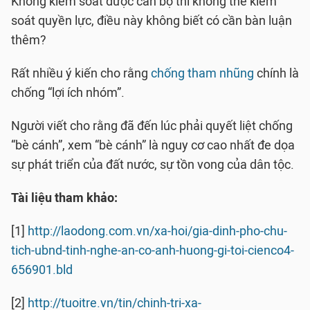
Không kiểm soát được cán bộ thì không thể kiểm
soát quyền lực, điều này không biết có cần bàn luận
thêm?
Rất nhiều ý kiến cho rằng
chống tham nhũng
chính là
chống “lợi ích nhóm”.
Người viết cho rằng đã đến lúc phải quyết liệt chống
“bè cánh”, xem “bè cánh” là nguy cơ cao nhất đe dọa
sự phát triển của đất nước, sự tồn vong của dân tộc.
Tài liệu tham khảo:
[1]
http://laodong.com.vn/xa-hoi/gia-dinh-pho-chu-
tich-ubnd-tinh-nghe-an-co-anh-huong-gi-toi-cienco4-
656901.bld
[2]
http://tuoitre.vn/tin/chinh-tri-xa-