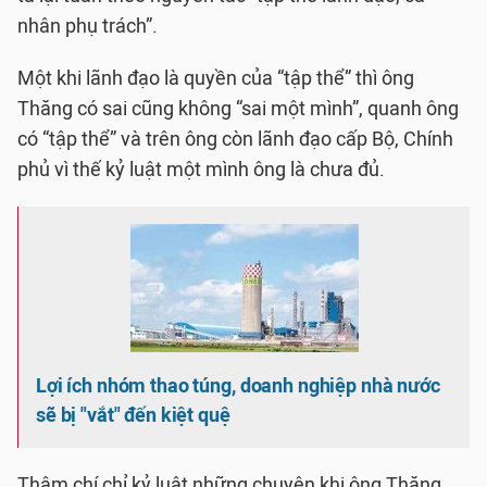
nhân phụ trách”.
Một khi lãnh đạo là quyền của “tập thể” thì ông
Thăng có sai cũng không “sai một mình”, quanh ông
có “tập thể” và trên ông còn lãnh đạo cấp Bộ, Chính
phủ vì thế kỷ luật một mình ông là chưa đủ.
Lợi ích nhóm thao túng, doanh nghiệp nhà nước
sẽ bị "vắt" đến kiệt quệ
Thậm chí chỉ kỷ luật những chuyện khi ông Thăng