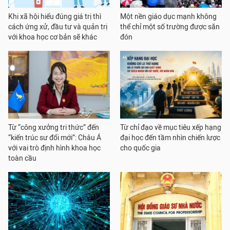
Khi xã hội hiểu đúng giá trị thì
Một nền giáo dục mạnh không
cách ứng xử, đầu tư và quản trị
thể chỉ một số trường được săn
với khoa học cơ bản sẽ khác
đón
Từ “công xưởng tri thức” đến
Từ chỉ đạo về mục tiêu xếp hạng
“kiến trúc sư đổi mới”: Châu Á
đại học đến tầm nhìn chiến lược
với vai trò định hình khoa học
cho quốc gia
toàn cầu