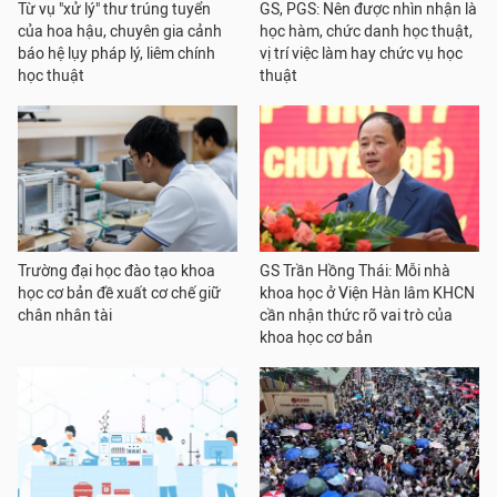
Từ vụ "xử lý" thư trúng tuyển
GS, PGS: Nên được nhìn nhận là
của hoa hậu, chuyên gia cảnh
học hàm, chức danh học thuật,
báo hệ lụy pháp lý, liêm chính
vị trí việc làm hay chức vụ học
học thuật
thuật
Trường đại học đào tạo khoa
GS Trần Hồng Thái: Mỗi nhà
học cơ bản đề xuất cơ chế giữ
khoa học ở Viện Hàn lâm KHCN
chân nhân tài
cần nhận thức rõ vai trò của
khoa học cơ bản