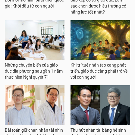
Đổi mới mô hình phát triển quốc
Sắp xếp cơ sở giáo dục: Làm
gia: Khởi đầu từ con người
sao chọn được hiệu trưởng có
năng lực tốt nhất?
Những chuyển biến của giáo
Khi trí tuệ nhân tạo càng phát
dục địa phương sau gần 1 năm
triển, giáo dục càng phải trở về
thực hiện Nghị quyết 71
với con người
Bài toán giữ chân nhân tài nhìn
Thu hút nhân tài bằng hệ sinh