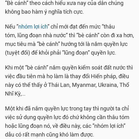
“Bè cánh” theo cách hiểu xưa nay của dân chúng
không bao hàm ý nghĩa tích cực.
Nếu “
nhóm lợi ích
” chỉ mới đạt đến mức “thâu
tóm, lũng đoạn nhà nước” thì “bè cánh” còn đi xa hơn,
mục tiêu mà “bè cánh” hướng tới là nắm quyền lực
(tuyệt đối) để khỏi phải “lũng đoạn” quyền lực.
Khi một “bè cánh” nắm quyền kiểm soát đất nước thì
việc đầu tiên mà họ làm là thay đổi Hiến pháp, điều
này có thể thấy ở Thái Lan, Myanmar, Ukraina, Thổ
Nhĩ Kỳ,…
Một khi đã nắm quyền lực trong tay thì người ta chỉ
việc sử dụng quyền lực đó chứ không cần thâu tóm
hoặc lũng đoạn nó, về điều này, các “nhóm lợi ích”
dẫu có rất mạnh cũng khó làm được.