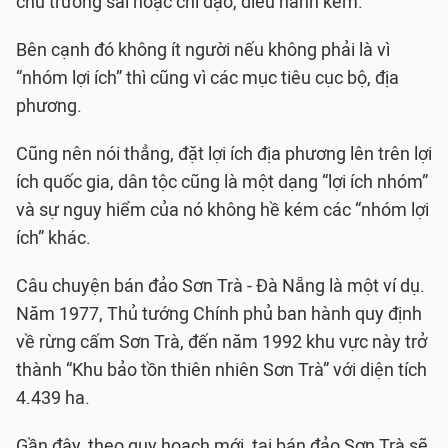
chủ trương sai hoặc chỉ đạo, điều hành kém.
Bên cạnh đó không ít người nếu không phải là vì
“nhóm lợi ích” thì cũng vì các mục tiêu cục bộ, địa
phương.
Cũng nên nói thẳng, đặt lợi ích địa phương lên trên lợi
ích quốc gia, dân tộc cũng là một dạng “lợi ích nhóm”
và sự nguy hiểm của nó không hề kém các “nhóm lợi
ích” khác.
Câu chuyện bán đảo Sơn Trà - Đà Nẵng là một ví dụ.
Năm 1977, Thủ tướng Chính phủ ban hành quy định
về rừng cấm Sơn Trà, đến năm 1992 khu vực này trở
thành “Khu bảo tồn thiên nhiên Sơn Trà” với diện tích
4.439 ha.
Gần đây, theo quy hoạch mới, tại bán đảo Sơn Trà sẽ