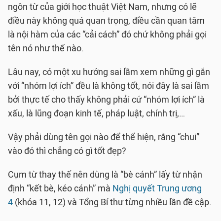
ngôn từ của giới học thuật Việt Nam, nhưng có lẽ
điều này không quá quan trọng, điều cần quan tâm
là nội hàm của các “cải cách” đó chứ không phải gọi
tên nó như thế nào.
Lâu nay, có một xu hướng sai lầm xem những gì gắn
với “nhóm lợi ích” đều là không tốt, nói đây là sai lầm
bởi thực tế cho thấy không phải cứ “nhóm lợi ích” là
xấu, là lũng đoạn kinh tế, pháp luật, chính trị,…
Vậy phải dùng tên gọi nào để thể hiện, rằng “chui”
vào đó thì chẳng có gì tốt đẹp?
Cụm từ thay thế nên dùng là “bè cánh” lấy từ nhận
định “kết bè, kéo cánh” mà
Nghị quyết Trung ương
4
(khóa 11, 12) và Tổng Bí thư từng nhiều lần đề cập.