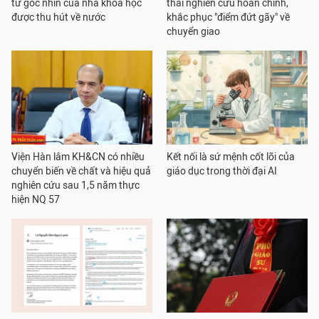
từ góc nhìn của nhà khoa học
thái nghiên cứu hoàn chỉnh,
được thu hút về nước
khắc phục "điểm đứt gãy" về
chuyển giao
Viện Hàn lâm KH&CN có nhiều
Kết nối là sứ mệnh cốt lõi của
chuyển biến về chất và hiệu quả
giáo dục trong thời đại AI
nghiên cứu sau 1,5 năm thực
hiện NQ 57