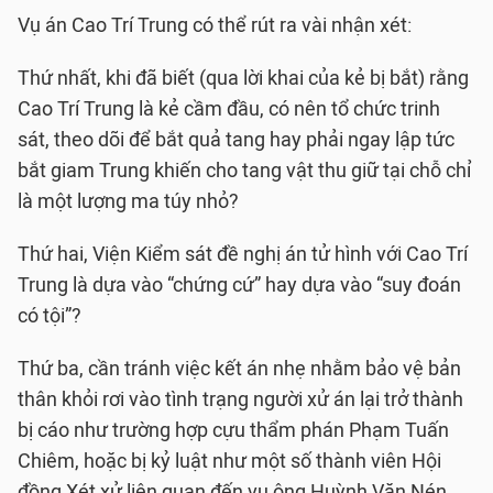
Vụ án Cao Trí Trung có thể rút ra vài nhận xét:
Thứ nhất, khi đã biết (qua lời khai của kẻ bị bắt) rằng
Cao Trí Trung là kẻ cầm đầu, có nên tổ chức trinh
sát, theo dõi để bắt quả tang hay phải ngay lập tức
bắt giam Trung khiến cho tang vật thu giữ tại chỗ chỉ
là một lượng ma túy nhỏ?
Thứ hai, Viện Kiểm sát đề nghị án tử hình với Cao Trí
Trung là dựa vào “chứng cứ” hay dựa vào “suy đoán
có tội”?
Thứ ba, cần tránh việc kết án nhẹ nhằm bảo vệ bản
thân khỏi rơi vào tình trạng người xử án lại trở thành
bị cáo như trường hợp cựu thẩm phán Phạm Tuấn
Chiêm, hoặc bị kỷ luật như một số thành viên Hội
đồng Xét xử liên quan đến vụ ông Huỳnh Văn Nén…