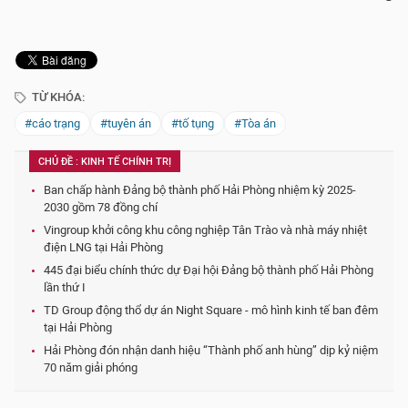
TỪ KHÓA:
#cáo trạng
#tuyên án
#tố tụng
#Tòa án
CHỦ ĐỀ : KINH TẾ CHÍNH TRỊ
Ban chấp hành Đảng bộ thành phố Hải Phòng nhiệm kỳ 2025-
2030 gồm 78 đồng chí
Vingroup khởi công khu công nghiệp Tân Trào và nhà máy nhiệt
điện LNG tại Hải Phòng
445 đại biểu chính thức dự Đại hội Đảng bộ thành phố Hải Phòng
lần thứ I
TD Group động thổ dự án Night Square - mô hình kinh tế ban đêm
tại Hải Phòng
Hải Phòng đón nhận danh hiệu “Thành phố anh hùng” dịp kỷ niệm
70 năm giải phóng