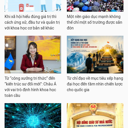
Khi xã hội hiểu đúng giá trị thì
Một nền giáo dục mạnh không
cách ứng xử, đầu tư và quản trị
thể chỉ một số trường được săn
với khoa học cơ bản sẽ khác
đón
Từ “công xưởng tri thức” đến
Từ chỉ đạo về mục tiêu xếp hạng
“kiến trúc sư đổi mới”: Châu Á
đại học đến tầm nhìn chiến lược
với vai trò định hình khoa học
cho quốc gia
toàn cầu