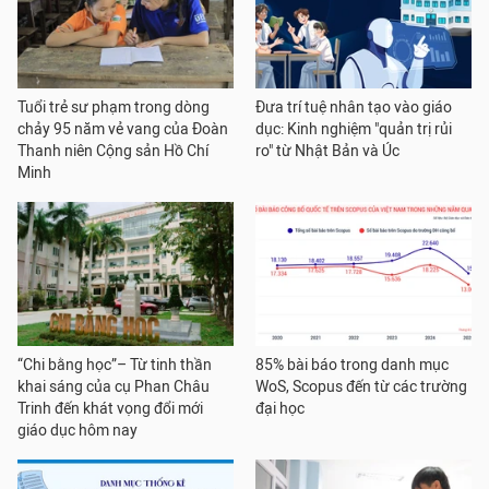
Tuổi trẻ sư phạm trong dòng
Đưa trí tuệ nhân tạo vào giáo
chảy 95 năm vẻ vang của Đoàn
dục: Kinh nghiệm "quản trị rủi
Thanh niên Cộng sản Hồ Chí
ro" từ Nhật Bản và Úc
Minh
“Chi bằng học”– Từ tinh thần
85% bài báo trong danh mục
khai sáng của cụ Phan Châu
WoS, Scopus đến từ các trường
Trinh đến khát vọng đổi mới
đại học
giáo dục hôm nay