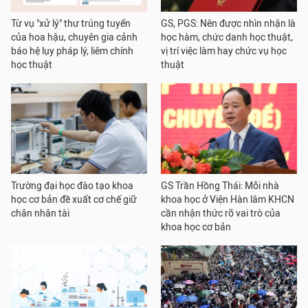
Từ vụ "xử lý" thư trúng tuyển
GS, PGS: Nên được nhìn nhận là
của hoa hậu, chuyên gia cảnh
học hàm, chức danh học thuật,
báo hệ lụy pháp lý, liêm chính
vị trí việc làm hay chức vụ học
học thuật
thuật
Trường đại học đào tạo khoa
GS Trần Hồng Thái: Mỗi nhà
học cơ bản đề xuất cơ chế giữ
khoa học ở Viện Hàn lâm KHCN
chân nhân tài
cần nhận thức rõ vai trò của
khoa học cơ bản