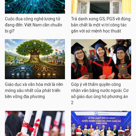
Cuộc đua công nghệ lượng tử
Trả danh xưng GS, PGS về đúng
đang đến: Việt Nam cần chuẩn
bản chất là một vị trí công tác
bị gì?
gắn với sứ mệnh học thuật
Giáo dục và văn hóa mới là nền
Góp ý về thẩm quyền công
móng sâu nhất của phát triển
nhận văn bằng nước ngoài: Cơ
bền vững địa phương
sở giáo dục ủng hộ phương án
2