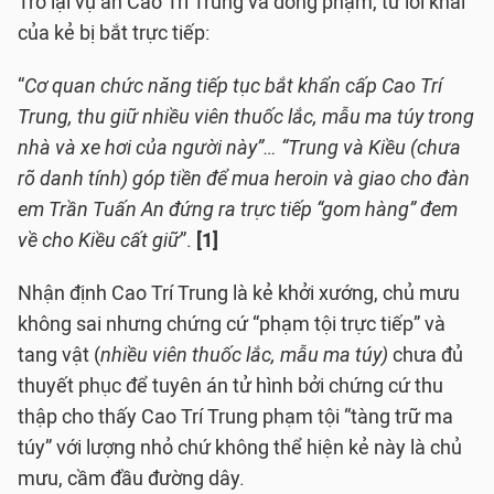
Trở lại vụ án Cao Trí Trung và đồng phạm, từ lời khai
của kẻ bị bắt trực tiếp:
“
Cơ quan chức năng tiếp tục bắt khẩn cấp Cao Trí
Trung, thu giữ nhiều viên thuốc lắc, mẫu ma túy trong
nhà và xe hơi của người này”… “Trung và Kiều (chưa
rõ danh tính) góp tiền để mua heroin và giao cho đàn
em Trần Tuấn An đứng ra trực tiếp “gom hàng” đem
về cho Kiều cất giữ
”.
[1]
Nhận định Cao Trí Trung là kẻ khởi xướng, chủ mưu
không sai nhưng chứng cứ “phạm tội trực tiếp” và
tang vật (
nhiều viên thuốc lắc, mẫu ma túy)
chưa đủ
thuyết phục để tuyên án tử hình bởi chứng cứ thu
thập cho thấy Cao Trí Trung phạm tội “tàng trữ ma
túy” với lượng nhỏ chứ không thể hiện kẻ này là chủ
mưu, cầm đầu đường dây.