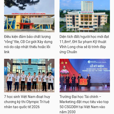
Điều kiện đảm bảo chất lượng
Diện tích đất/người học mới đạt
"rỗng" file, CĐ Cơ giới Xây dựng
11,8m², ĐH Sư phạm Kỹ thuật
nói do cập nhật thiếu hoặc lỗi
Vĩnh Long chia sẻ lộ trình đáp
link
ứng Chuẩn
7 học sinh Việt Nam đoạt huy
Trường Đại học Tài chính –
chương kỳ thi Olympic Trí tuệ
Marketing đặt mục tiêu vào top
nhân tạo quốc tế 2026
50 CSGDĐH tại Việt Nam vào
năm 2030