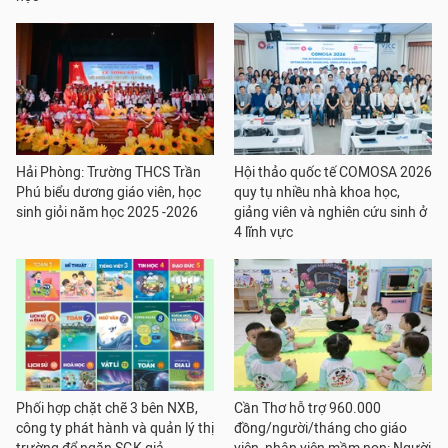
Hải Phòng: Trường THCS Trần
Hội thảo quốc tế COMOSA 2026
Phú biểu dương giáo viên, học
quy tụ nhiều nhà khoa học,
sinh giỏi năm học 2025 -2026
giảng viên và nghiên cứu sinh ở
4 lĩnh vực
Phối hợp chặt chẽ 3 bên NXB,
Cần Thơ hỗ trợ 960.000
công ty phát hành và quản lý thị
đồng/người/tháng cho giáo