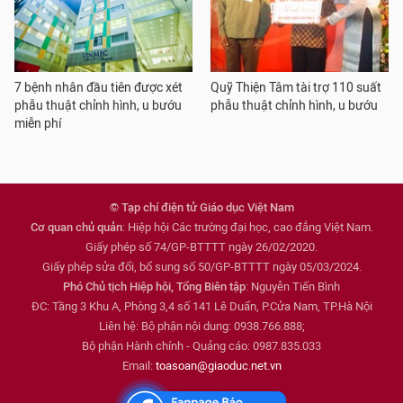
7 bệnh nhân đầu tiên được xét
Quỹ Thiện Tâm tài trợ 110 suất
phẫu thuật chỉnh hình, u bướu
phẫu thuật chỉnh hình, u bướu
miễn phí
© Tạp chí điện tử Giáo dục Việt Nam
Cơ quan chủ quản
: Hiệp hội Các trường đại học, cao đẳng Việt Nam.
Giấy phép số 74/GP-BTTTT ngày 26/02/2020.
Giấy phép sửa đổi, bổ sung số 50/GP-BTTTT ngày 05/03/2024.
Phó Chủ tịch Hiệp hội, Tổng Biên tập
: Nguyễn Tiến Bình
ĐC: Tầng 3 Khu A, Phòng 3,4 số 141 Lê Duẩn, P.Cửa Nam, TP.Hà Nội
Liên hệ: Bộ phận nội dung: 0938.766.888;
Bộ phận Hành chính - Quảng cáo: 0987.835.033
Email:
toasoan@giaoduc.net.vn