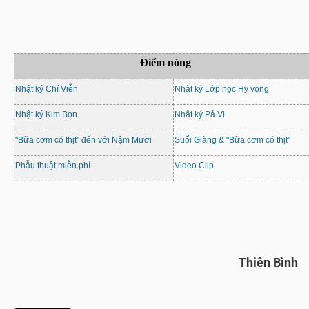
Điểm nóng
Nhật ký Chí Viễn
Nhật ký Lớp học Hy vọng
Nhật ký Kim Bon
Nhật ký Pả Vi
"Bữa cơm có thịt" đến với Nậm Mười
Suối Giàng & "Bữa cơm có thịt"
Phẫu thuật miễn phí
Video Clip
Thiên Bình