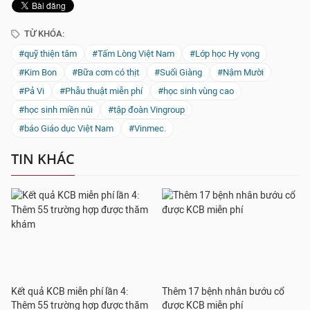
TỪ KHÓA:
#quỹ thiện tâm
#Tấm Lòng Việt Nam
#Lớp học Hy vọng
#Kim Bon
#Bữa cơm có thịt
#Suối Giàng
#Nậm Mười
#Pả Vi
#Phẫu thuật miễn phí
#học sinh vùng cao
#học sinh miền núi
#tập đoàn Vingroup
#báo Giáo dục Việt Nam
#Vinmec.
TIN KHÁC
Kết quả KCB miễn phí lần 4:
Thêm 17 bệnh nhân bướu cổ
Thêm 55 trường hợp được thăm
được KCB miễn phí