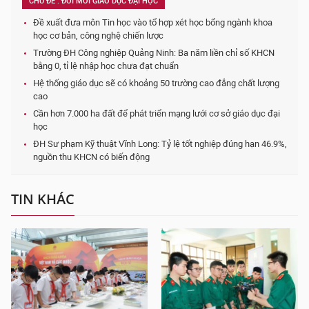
CHỦ ĐỀ : ĐỔI MỚI GIÁO DỤC ĐẠI HỌC
Đề xuất đưa môn Tin học vào tổ hợp xét học bổng ngành khoa
học cơ bản, công nghệ chiến lược
Trường ĐH Công nghiệp Quảng Ninh: Ba năm liền chỉ số KHCN
bằng 0, tỉ lệ nhập học chưa đạt chuẩn
Hệ thống giáo dục sẽ có khoảng 50 trường cao đẳng chất lượng
cao
Cần hơn 7.000 ha đất để phát triển mạng lưới cơ sở giáo dục đại
học
ĐH Sư phạm Kỹ thuật Vĩnh Long: Tỷ lệ tốt nghiệp đúng hạn 46.9%,
nguồn thu KHCN có biến động
TIN KHÁC