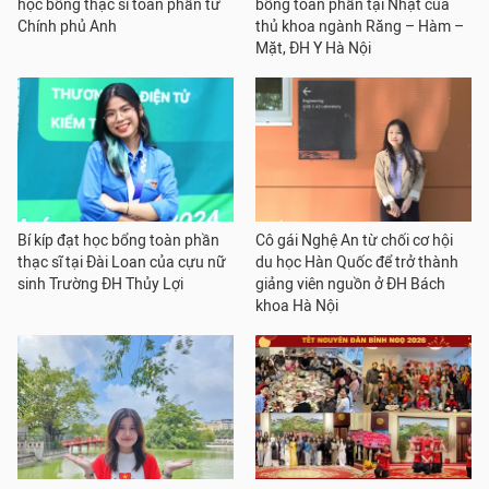
học bổng thạc sĩ toàn phần từ
bổng toàn phần tại Nhật của
Chính phủ Anh
thủ khoa ngành Răng – Hàm –
Mặt, ĐH Y Hà Nội
Bí kíp đạt học bổng toàn phần
Cô gái Nghệ An từ chối cơ hội
thạc sĩ tại Đài Loan của cựu nữ
du học Hàn Quốc để trở thành
sinh Trường ĐH Thủy Lợi
giảng viên nguồn ở ĐH Bách
khoa Hà Nội