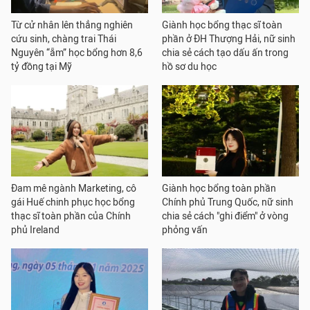
Từ cử nhân lên thẳng nghiên
Giành học bổng thạc sĩ toàn
cứu sinh, chàng trai Thái
phần ở ĐH Thượng Hải, nữ sinh
Nguyên “ẵm” học bổng hơn 8,6
chia sẻ cách tạo dấu ấn trong
tỷ đồng tại Mỹ
hồ sơ du học
Đam mê ngành Marketing, cô
Giành học bổng toàn phần
gái Huế chinh phục học bổng
Chính phủ Trung Quốc, nữ sinh
thạc sĩ toàn phần của Chính
chia sẻ cách "ghi điểm" ở vòng
phủ Ireland
phỏng vấn