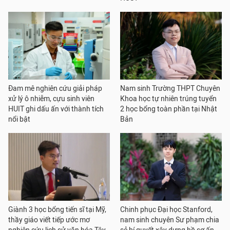
Đam mê nghiên cứu giải pháp
Nam sinh Trường THPT Chuyên
xử lý ô nhiễm, cựu sinh viên
Khoa học tự nhiên trúng tuyển
HUIT ghi dấu ấn với thành tích
2 học bổng toàn phần tại Nhật
nổi bật
Bản
Giành 3 học bổng tiến sĩ tại Mỹ,
Chinh phục Đại học Stanford,
thầy giáo viết tiếp ước mơ
nam sinh chuyên Sư phạm chia