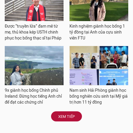
Được “truyền lửa” đam mê từ
Kinh nghiệm giành học bổng 1
mẹ, thủ khoa kép USTH chinh
tỷ đồng tại Anh của cựu sinh
phục học bổng thạc sĩ tại Pháp
viên FTU
9x giành học bổng Chính phủ
Nam sinh Hải Phòng giành học
Ireland: Đừng học tiếng Anh chỉ
bổng nghiên cứu sinh tại Mỹ giá
để đạt các chứng chỉ
trị hơn 11 tỷ đồng
XEM TIẾP