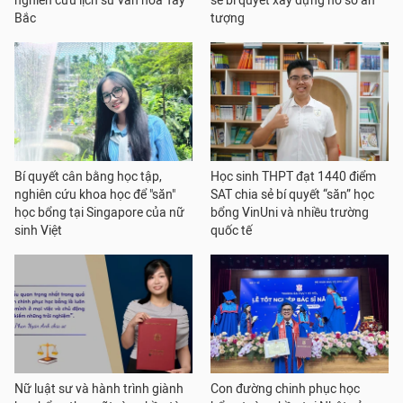
nghiên cứu lịch sử văn hóa Tây
sẻ bí quyết xây dựng hồ sơ ấn
Bắc
tượng
Bí quyết cân bằng học tập,
Học sinh THPT đạt 1440 điểm
nghiên cứu khoa học để "săn"
SAT chia sẻ bí quyết “săn” học
học bổng tại Singapore của nữ
bổng VinUni và nhiều trường
sinh Việt
quốc tế
Nữ luật sư và hành trình giành
Con đường chinh phục học