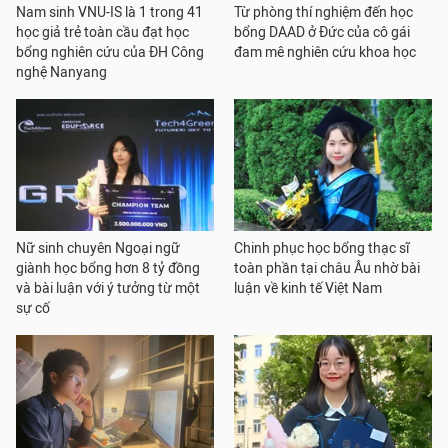
Nam sinh VNU-IS là 1 trong 41
Từ phòng thí nghiệm đến học
học giả trẻ toàn cầu đạt học
bổng DAAD ở Đức của cô gái
bổng nghiên cứu của ĐH Công
đam mê nghiên cứu khoa học
nghệ Nanyang
Nữ sinh chuyên Ngoại ngữ
Chinh phục học bổng thạc sĩ
giành học bổng hơn 8 tỷ đồng
toàn phần tại châu Âu nhờ bài
và bài luận với ý tưởng từ một
luận về kinh tế Việt Nam
sự cố