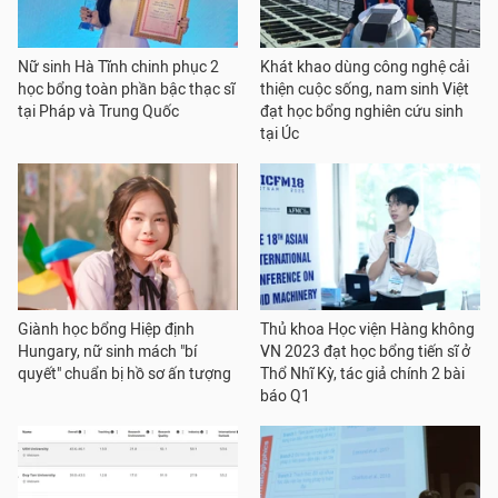
Nữ sinh Hà Tĩnh chinh phục 2
Khát khao dùng công nghệ cải
học bổng toàn phần bậc thạc sĩ
thiện cuộc sống, nam sinh Việt
tại Pháp và Trung Quốc
đạt học bổng nghiên cứu sinh
tại Úc
Giành học bổng Hiệp định
Thủ khoa Học viện Hàng không
Hungary, nữ sinh mách "bí
VN 2023 đạt học bổng tiến sĩ ở
quyết" chuẩn bị hồ sơ ấn tượng
Thổ Nhĩ Kỳ, tác giả chính 2 bài
báo Q1