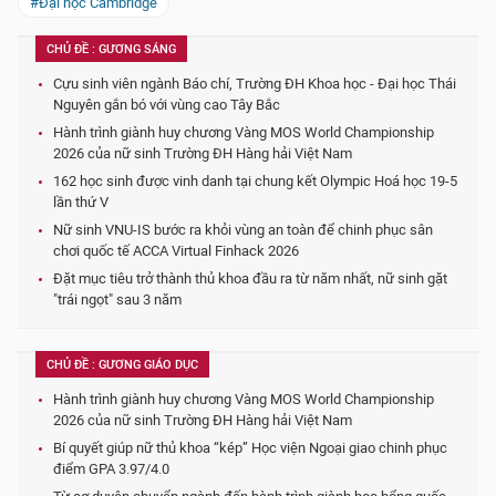
#Đại học Cambridge
CHỦ ĐỀ : GƯƠNG SÁNG
Cựu sinh viên ngành Báo chí, Trường ĐH Khoa học - Đại học Thái
Nguyên gắn bó với vùng cao Tây Bắc
Hành trình giành huy chương Vàng MOS World Championship
2026 của nữ sinh Trường ĐH Hàng hải Việt Nam
162 học sinh được vinh danh tại chung kết Olympic Hoá học 19-5
lần thứ V
Nữ sinh VNU-IS bước ra khỏi vùng an toàn để chinh phục sân
chơi quốc tế ACCA Virtual Finhack 2026
Đặt mục tiêu trở thành thủ khoa đầu ra từ năm nhất, nữ sinh gặt
"trái ngọt" sau 3 năm
CHỦ ĐỀ : GƯƠNG GIÁO DỤC
Hành trình giành huy chương Vàng MOS World Championship
2026 của nữ sinh Trường ĐH Hàng hải Việt Nam
Bí quyết giúp nữ thủ khoa “kép” Học viện Ngoại giao chinh phục
điểm GPA 3.97/4.0