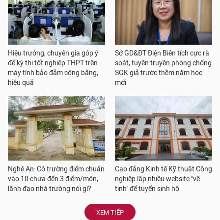
Hiệu trưởng, chuyên gia góp ý
Sở GD&ĐT Điện Biên tích cực rà
để kỳ thi tốt nghiệp THPT trên
soát, tuyên truyền phòng chống
máy tính bảo đảm công bằng,
SGK giả trước thềm năm học
hiệu quả
mới
Nghệ An: Có trường điểm chuẩn
Cao đẳng Kinh tế Kỹ thuật Công
vào 10 chưa đến 3 điểm/môn,
nghiệp lập nhiều website "vệ
lãnh đạo nhà trường nói gì?
tinh" để tuyển sinh hộ
XEM TIẾP