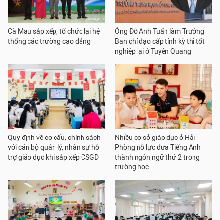
Cà Mau sắp xếp, tổ chức lại hệ
Ông Đỗ Anh Tuấn làm Trưởng
thống các trường cao đẳng
Ban chỉ đạo cấp tỉnh kỳ thi tốt
nghiệp lại ở Tuyên Quang
Quy định về cơ cấu, chính sách
Nhiều cơ sở giáo dục ở Hải
với cán bộ quản lý, nhân sự hỗ
Phòng nỗ lực đưa Tiếng Anh
trợ giáo dục khi sắp xếp CSGD
thành ngôn ngữ thứ 2 trong
trường học