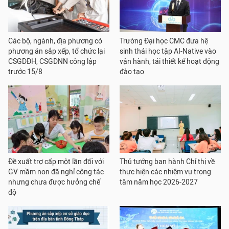
Các bộ, ngành, địa phương có
Trường Đại học CMC đưa hệ
phương án sắp xếp, tổ chức lại
sinh thái học tập AI-Native vào
CSGDĐH, CSGDNN công lập
vận hành, tái thiết kế hoạt động
trước 15/8
đào tạo
Đề xuất trợ cấp một lần đối với
Thủ tướng ban hành Chỉ thị về
GV mầm non đã nghỉ công tác
thực hiện các nhiệm vụ trọng
nhưng chưa được hưởng chế
tâm năm học 2026-2027
độ