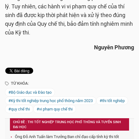
lý. Tuy nhiên, các hành vi vi phạm quy chế của thí
sinh đã được kịp thời phát hiện và xử lý theo đúng
quy định của Quy chế thi, bảo đảm tính nghiêm minh
của Kỳ thi.
Nguyên Phương
TỪ KHÓA:
#Bộ Giáo dục và Đào tạo
#Kỳ thi tốt nghiệp trung học phổ thông năm 2023
#thi tốt nghiệp
#quy chế thi
#vi phạm quy chế thi
CHỦ ĐỀ : THI TỐT NGHIỆP TRUNG HỌC PHỔ THÔNG VÀ TUYỂN SINH
ĐẠI HỌC
Ông Đỗ Anh Tuấn làm Trưởng Ban chỉ đạo cấp tỉnh kỳ thi tốt