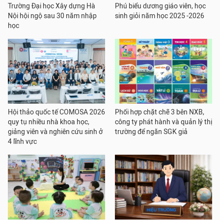
Trường Đại học Xây dựng Hà
Phú biểu dương giáo viên, học
Nội hội ngộ sau 30 năm nhập
sinh giỏi năm học 2025 -2026
học
Hội thảo quốc tế COMOSA 2026
Phối hợp chặt chẽ 3 bên NXB,
quy tụ nhiều nhà khoa học,
công ty phát hành và quản lý thị
giảng viên và nghiên cứu sinh ở
trường để ngăn SGK giả
4 lĩnh vực