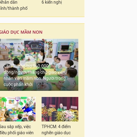
Nhân dân
6 kiến nghị
tỉnh/thành phố
GIÁO DỤC MẦM NON
Cần Thơ hỗ trợ 960.000
đồng/người/tháng cho giáo viên,
nhân viên mầm non: Người trong
cuộc phấn khởi
Sau sắp xếp, việc
TPHCM: 4 điểm
điều phối giáo viên
nghẽn giáo dục