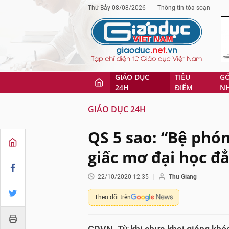
Thứ Bảy 08/08/2026
Thông tin tòa soạn
GIÁO DỤC
TIÊU
G
24H
ĐIỂM
N
GIÁO DỤC 24H
QS 5 sao: “Bệ phó
giấc mơ đại học đẳ
22/10/2020 12:35
Thu Giang
Theo dõi trên