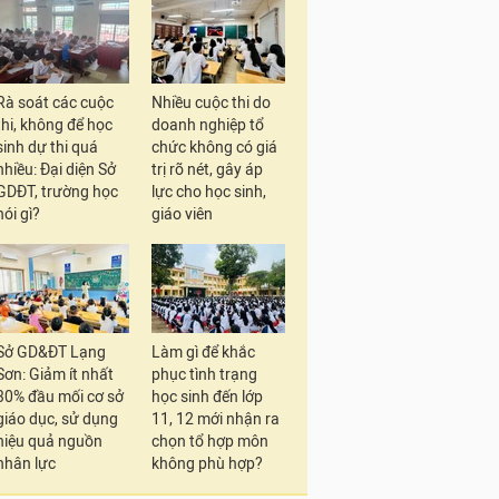
Rà soát các cuộc
Nhiều cuộc thi do
thi, không để học
doanh nghiệp tổ
sinh dự thi quá
chức không có giá
nhiều: Đại diện Sở
trị rõ nét, gây áp
GDĐT, trường học
lực cho học sinh,
nói gì?
giáo viên
Sở GD&ĐT Lạng
Làm gì để khắc
Sơn: Giảm ít nhất
phục tình trạng
30% đầu mối cơ sở
học sinh đến lớp
giáo dục, sử dụng
11, 12 mới nhận ra
hiệu quả nguồn
chọn tổ hợp môn
nhân lực
không phù hợp?