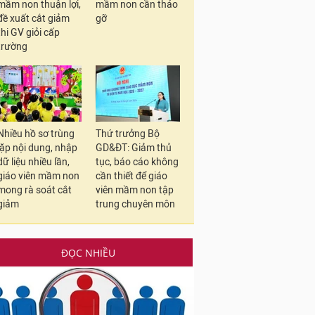
mầm non thuận lợi,
mầm non cần tháo
đề xuất cắt giảm
gỡ
thi GV giỏi cấp
trường
Nhiều hồ sơ trùng
Thứ trưởng Bộ
lặp nội dung, nhập
GD&ĐT: Giảm thủ
dữ liệu nhiều lần,
tục, báo cáo không
giáo viên mầm non
cần thiết để giáo
mong rà soát cắt
viên mầm non tập
giảm
trung chuyên môn
ĐỌC NHIỀU