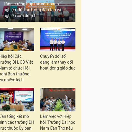
Tăng cường hợp tác với doanh
nghiệp, đối tác trong đào tạo và
nghiên cứu du lịch
Hiệp hội Các
Chuyển đổi số
trường ĐH, CĐ Việt
đang làm thay đổi
Nam tổ chức Hội
hoạt động giáo dục
nghị Ban thường
vụ nhiệm kỳ II
Cần tổng kết mô
Làm việc với Hiệp
hình các trường ĐH
hội, Trường Đại học
trực thuộc Ủy ban
Nam Cần Thơ nêu