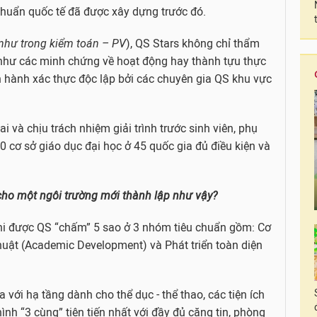
u chuẩn quốc tế đã được xây dựng trước đó.
như trong kiểm toán – PV
), QS Stars không chỉ thẩm
 như các minh chứng về hoạt động hay thành tựu thực
n hành xác thực độc lập bởi các chuyên gia QS khu vực
i và chịu trách nhiệm giải trình trước sinh viên, phụ
0 cơ sở giáo dục đại học ở 45 quốc gia đủ điều kiện và
 cho một ngôi trường mới thành lập như vậy?
Uni được QS “chấm” 5 sao ở 3 nhóm tiêu chuẩn gồm: Cơ
c thuật (Academic Development) và Phát triển toàn diện
a với hạ tầng dành cho thể dục - thể thao, các tiện ích
ình “3 cùng” tiên tiến nhất với đầy đủ căng tin, phòng