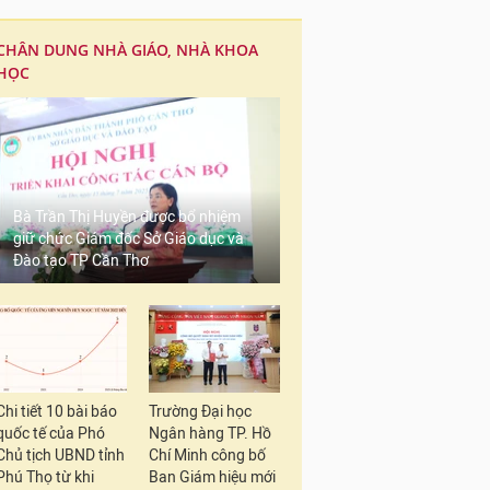
CHÂN DUNG NHÀ GIÁO, NHÀ KHOA
HỌC
Bà Trần Thị Huyền được bổ nhiệm
giữ chức Giám đốc Sở Giáo dục và
Đào tạo TP Cần Thơ
Chi tiết 10 bài báo
Trường Đại học
quốc tế của Phó
Ngân hàng TP. Hồ
Chủ tịch UBND tỉnh
Chí Minh công bố
Phú Thọ từ khi
Ban Giám hiệu mới