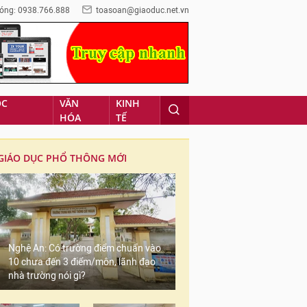
óng: 0938.766.888
toasoan@giaoduc.net.vn
ỌC
VĂN
KINH
HÓA
TẾ
GIÁO DỤC PHỔ THÔNG MỚI
Nghệ An: Có trường điểm chuẩn vào
10 chưa đến 3 điểm/môn, lãnh đạo
nhà trường nói gì?