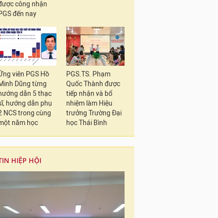
được công nhận
PGS đến nay
Ứng viên PGS Hồ
PGS.TS. Phạm
Minh Dũng từng
Quốc Thành được
hướng dẫn 5 thạc
tiếp nhận và bổ
sĩ, hướng dẫn phụ
nhiệm làm Hiệu
2 NCS trong cùng
trưởng Trường Đại
một năm học
học Thái Bình
TIN HIỆP HỘI