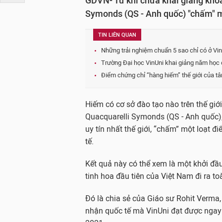
GDVN- Từ khi chưa khai giảng khóa
Symonds (QS - Anh quốc) "chấm" m
TIN LIÊN QUAN
Những trải nghiệm chuẩn 5 sao chỉ có ở Vi
Trường Đại học VinUni khai giảng năm học 
Điểm chứng chỉ “hàng hiếm” thế giới của tâ
Hiếm có cơ sở đào tạo nào trên thế giớ
Quacquarelli Symonds (QS - Anh quốc),
uy tín nhất thế giới, “chấm” một loạt 
tế.
Kết quả này có thể xem là một khởi đầu
tinh hoa đầu tiên của Việt Nam đi ra to
Đó là chia sẻ của Giáo sư Rohit Verma,
nhận quốc tế mà VinUni đạt được ngay 