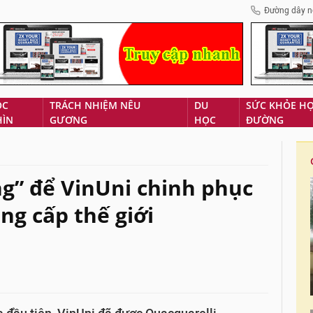
Đường dây n
ÓC
TRÁCH NHIỆM NÊU
DU
SỨC KHỎE H
HÌN
GƯƠNG
HỌC
ĐƯỜNG
ng” để VinUni chinh phục
ng cấp thế giới