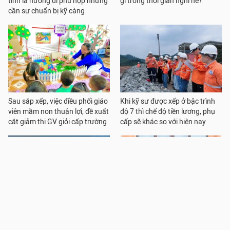
tính là hướng đi phù hợp nhưng
gì trong thời gian nghỉ hè?
cần sự chuẩn bị kỹ càng
Sau sắp xếp, việc điều phối giáo
Khi kỹ sư được xếp ở bậc trình
viên mầm non thuận lợi, đề xuất
độ 7 thì chế độ tiền lương, phụ
cắt giảm thi GV giỏi cấp trường
cấp sẽ khác so với hiện nay
Nhiều điểm mới trong Khung
Cao đẳng Kinh tế Kỹ thuật Công
trình độ quốc gia Việt Nam có
nghiệp công khai điều kiện đào