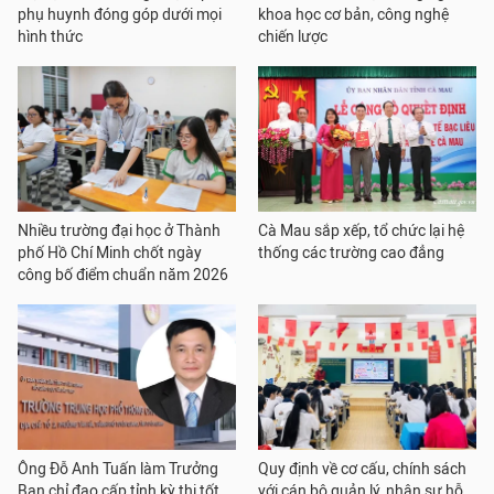
phụ huynh đóng góp dưới mọi
khoa học cơ bản, công nghệ
hình thức
chiến lược
Nhiều trường đại học ở Thành
Cà Mau sắp xếp, tổ chức lại hệ
phố Hồ Chí Minh chốt ngày
thống các trường cao đẳng
công bố điểm chuẩn năm 2026
Ông Đỗ Anh Tuấn làm Trưởng
Quy định về cơ cấu, chính sách
Ban chỉ đạo cấp tỉnh kỳ thi tốt
với cán bộ quản lý, nhân sự hỗ