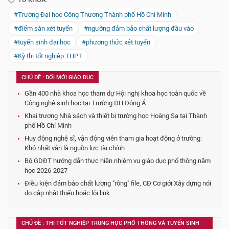
#Trường Đại học Công Thương Thành phố Hồ Chí Minh
#điểm sàn xét tuyển
#ngưỡng đảm bảo chất lượng đầu vào
#tuyển sinh đại học
#phương thức xét tuyển
#Kỳ thi tốt nghiệp THPT
CHỦ ĐỀ : ĐỔI MỚI GIÁO DỤC
Gần 400 nhà khoa học tham dự Hội nghị khoa học toàn quốc về
Công nghệ sinh học tại Trường ĐH Đông Á
Khai trương Nhà sách và thiết bị trường học Hoàng Sa tại Thành
phố Hồ Chí Minh
Huy động nghệ sĩ, vận động viên tham gia hoạt động ở trường:
Khó nhất vẫn là nguồn lực tài chính
Bộ GDĐT hướng dẫn thực hiện nhiệm vụ giáo dục phổ thông năm
học 2026-2027
Điều kiện đảm bảo chất lượng "rỗng" file, CĐ Cơ giới Xây dựng nói
do cập nhật thiếu hoặc lỗi link
CHỦ ĐỀ : THI TỐT NGHIỆP TRUNG HỌC PHỔ THÔNG VÀ TUYỂN SINH