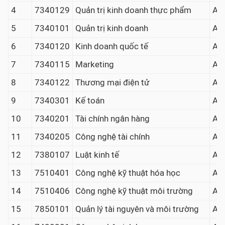
4
7340129
Quản trị kinh doanh thực phẩm
A00
5
7340101
Quản trị kinh doanh
A00
6
7340120
Kinh doanh quốc tế
A00
7
7340115
Marketing
A00
8
7340122
Thương mại điện tử
A00
9
7340301
Kế toán
A00
10
7340201
Tài chính ngân hàng
A00
11
7340205
Công nghệ tài chính
A00
12
7380107
Luật kinh tế
A00
13
7510401
Công nghệ kỹ thuật hóa học
A00
14
7510406
Công nghệ kỹ thuật môi trường
A00
15
7850101
Quản lý tài nguyên và môi trường
A00