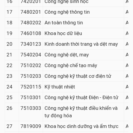
16
7420201
Công nghệ sinh học
A00
17
7480201
Công nghệ thông tin
A00
18
7480202
An toàn thông tin
A00
19
7460108
Khoa học dữ liệu
A00
20
7340123
Kinh doanh thời trang và dệt may
A00
21
7540204
Công nghệ dệt, may
A00
22
7510202
Công nghệ chế tạo máy
A00
23
7510203
Công nghệ kỹ thuật cơ điện tử
A00
24
7520115
Kỹ thuật nhiệt
A00
25
7510301
Công nghệ kỹ thuật Điện - Điện tử
A00
26
7510303
Công nghệ kỹ thuật điều khiển và
A00
tự động hóa
27
7819009
Khoa học dinh dưỡng và ẩm thực
A00