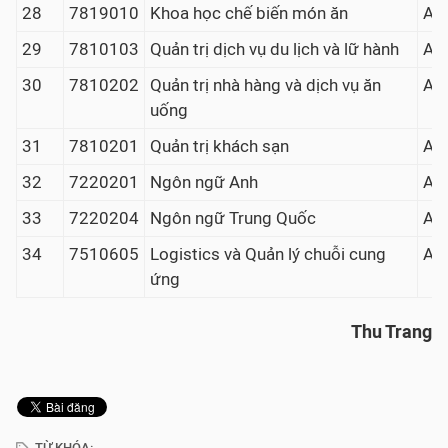
28
7819010
Khoa học chế biến món ăn
A00
29
7810103
Quản trị dịch vụ du lịch và lữ hành
A00
30
7810202
Quản trị nhà hàng và dịch vụ ăn
A00
uống
31
7810201
Quản trị khách sạn
A00
32
7220201
Ngôn ngữ Anh
A01
33
7220204
Ngôn ngữ Trung Quốc
A01
34
7510605
Logistics và Quản lý chuỗi cung
A00
ứng
Thu Trang
TỪ KHÓA: