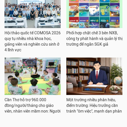
Hội thảo quốc tế COMOSA 2026
Phối hợp chặt chẽ 3 bên NXB,
quy tụ nhiều nhà khoa học,
công ty phát hành và quản lý thị
giảng viên và nghiên cứu sinh ở
trường để ngăn SGK giả
4 lĩnh vực
Cần Thơ hỗ trợ 960.000
Một trường nhiều phân hiệu,
đồng/người/tháng cho giáo
điểm trường: Hiệu trưởng cần
viên, nhân viên mầm non: Người
tránh "ôm việc", mạnh dạn phân
trong cuộc phấn khởi
quyền