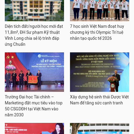
Diện tích đất/người học mới đạt
7 học sinh Việt Nam đoạt huy
11,8m², ĐH Sư phạm Kỹ thuật
chương kỳ thi Olympic Trí tuệ
Vĩnh Long chia sẻ lộ trình đáp
nhân tạo quốc tế 2026
ứng Chuẩn
Trường Đại học Tài chính –
Xây dựng hệ sinh thái Dược Việt
Marketing đặt mục tiêu vào top
Nam để tăng sức cạnh tranh
50 CSGDĐH tại Việt Nam vào
năm 2030