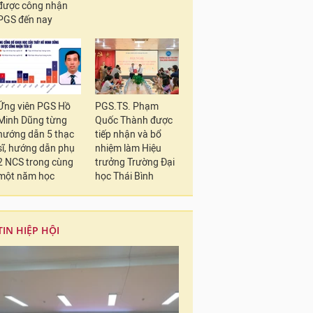
được công nhận
PGS đến nay
Ứng viên PGS Hồ
PGS.TS. Phạm
Minh Dũng từng
Quốc Thành được
hướng dẫn 5 thạc
tiếp nhận và bổ
sĩ, hướng dẫn phụ
nhiệm làm Hiệu
2 NCS trong cùng
trưởng Trường Đại
một năm học
học Thái Bình
TIN HIỆP HỘI