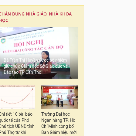
CHÂN DUNG NHÀ GIÁO, NHÀ KHOA
HỌC
Bà Trần Thị Huyền được bổ nhiệm
giữ chức Giám đốc Sở Giáo dục và
Đào tạo TP Cần Thơ
Chi tiết 10 bài báo
Trường Đại học
quốc tế của Phó
Ngân hàng TP. Hồ
Chủ tịch UBND tỉnh
Chí Minh công bố
Phú Thọ từ khi
Ban Giám hiệu mới