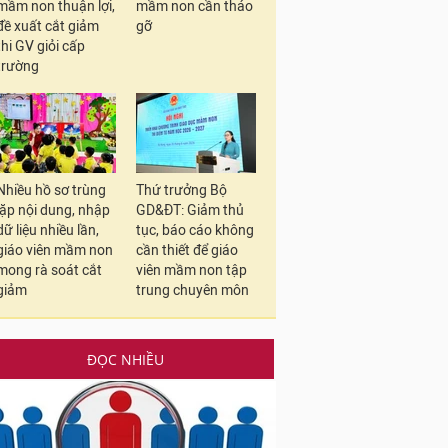
mầm non thuận lợi,
mầm non cần tháo
đề xuất cắt giảm
gỡ
thi GV giỏi cấp
trường
Nhiều hồ sơ trùng
Thứ trưởng Bộ
lặp nội dung, nhập
GD&ĐT: Giảm thủ
dữ liệu nhiều lần,
tục, báo cáo không
giáo viên mầm non
cần thiết để giáo
mong rà soát cắt
viên mầm non tập
giảm
trung chuyên môn
ĐỌC NHIỀU