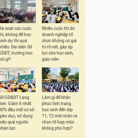
Rà soát các cuộc
Nhiều cuộc thi do
thi, không để học
doanh nghiệp tổ
sinh dự thi quá
chức không có giá
nhiều: Đại diện Sở
trị rõ nét, gây áp
GDĐT, trường học
lực cho học sinh,
nói gì?
giáo viên
Sở GD&ĐT Lạng
Làm gì để khắc
Sơn: Giảm ít nhất
phục tình trạng
30% đầu mối cơ sở
học sinh đến lớp
giáo dục, sử dụng
11, 12 mới nhận ra
hiệu quả nguồn
chọn tổ hợp môn
nhân lực
không phù hợp?