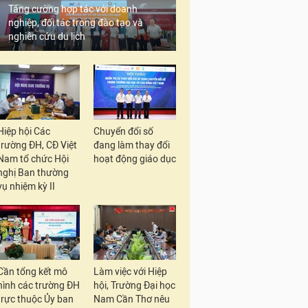
Tăng cường hợp tác với doanh
nghiệp, đối tác trong đào tạo và
nghiên cứu du lịch
Hiệp hội Các
Chuyển đổi số
trường ĐH, CĐ Việt
đang làm thay đổi
Nam tổ chức Hội
hoạt động giáo dục
nghị Ban thường
vụ nhiệm kỳ II
Cần tổng kết mô
Làm việc với Hiệp
hình các trường ĐH
hội, Trường Đại học
trực thuộc Ủy ban
Nam Cần Thơ nêu