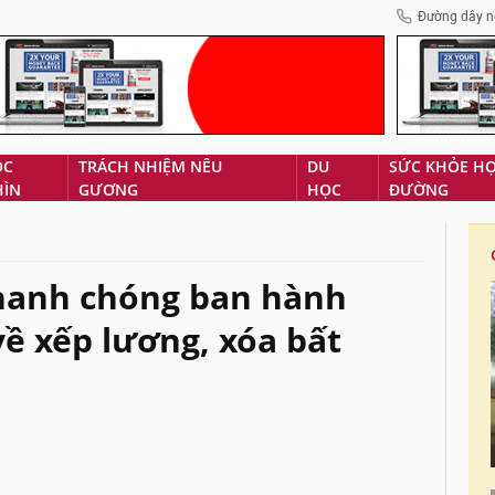
Đường dây n
ÓC
TRÁCH NHIỆM NÊU
DU
SỨC KHỎE H
HÌN
GƯƠNG
HỌC
ĐƯỜNG
hanh chóng ban hành
về xếp lương, xóa bất