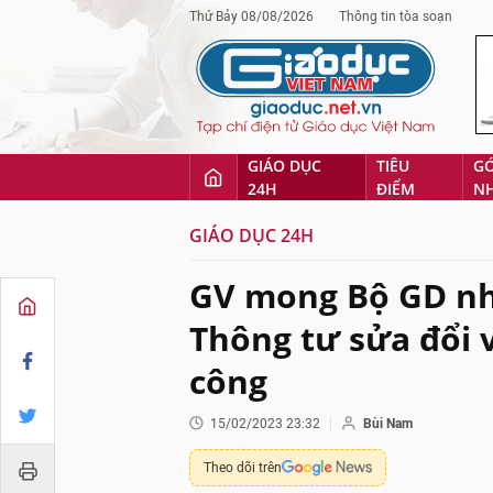
Thứ Bảy 08/08/2026
Thông tin tòa soạn
GIÁO DỤC
TIÊU
G
24H
ĐIỂM
N
GIÁO DỤC 24H
GV mong Bộ GD n
Thông tư sửa đổi 
công
15/02/2023 23:32
Bùi Nam
Theo dõi trên