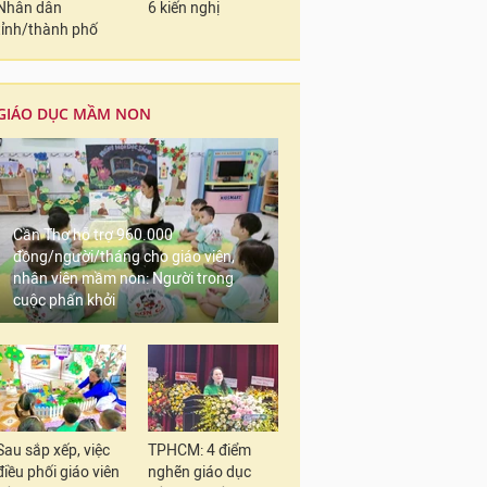
Nhân dân
6 kiến nghị
tỉnh/thành phố
GIÁO DỤC MẦM NON
Cần Thơ hỗ trợ 960.000
đồng/người/tháng cho giáo viên,
nhân viên mầm non: Người trong
cuộc phấn khởi
Sau sắp xếp, việc
TPHCM: 4 điểm
điều phối giáo viên
nghẽn giáo dục