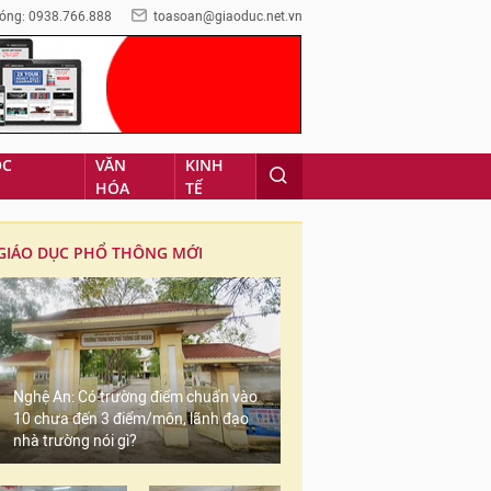
óng: 0938.766.888
toasoan@giaoduc.net.vn
ỌC
VĂN
KINH
HÓA
TẾ
GIÁO DỤC PHỔ THÔNG MỚI
Nghệ An: Có trường điểm chuẩn vào
10 chưa đến 3 điểm/môn, lãnh đạo
nhà trường nói gì?