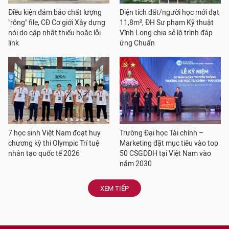
Điều kiện đảm bảo chất lượng
Diện tích đất/người học mới đạt
"rỗng" file, CĐ Cơ giới Xây dựng
11,8m², ĐH Sư phạm Kỹ thuật
nói do cập nhật thiếu hoặc lỗi
Vĩnh Long chia sẻ lộ trình đáp
link
ứng Chuẩn
7 học sinh Việt Nam đoạt huy
Trường Đại học Tài chính –
chương kỳ thi Olympic Trí tuệ
Marketing đặt mục tiêu vào top
nhân tạo quốc tế 2026
50 CSGDĐH tại Việt Nam vào
năm 2030
XEM TIẾP