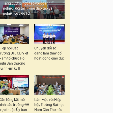
Tăng cường hợp tác với doanh
nghiệp, đối tác trong đào tạo và
nghiên cứu du lịch
Hiệp hội Các
Chuyển đổi số
trường ĐH, CĐ Việt
đang làm thay đổi
Nam tổ chức Hội
hoạt động giáo dục
nghị Ban thường
vụ nhiệm kỳ II
Cần tổng kết mô
Làm việc với Hiệp
hình các trường ĐH
hội, Trường Đại học
trực thuộc Ủy ban
Nam Cần Thơ nêu