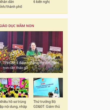
Nhân dân
6 kiến nghị
tỉnh/thành phố
GIÁO DỤC MẦM NON
TPHCM: 4 điểm nghẽn giáo dục mầm
non cần tháo gỡ
Nhiều hồ sơ trùng
Thứ trưởng Bộ
lặp nội dung, nhập
GD&ĐT: Giảm thủ