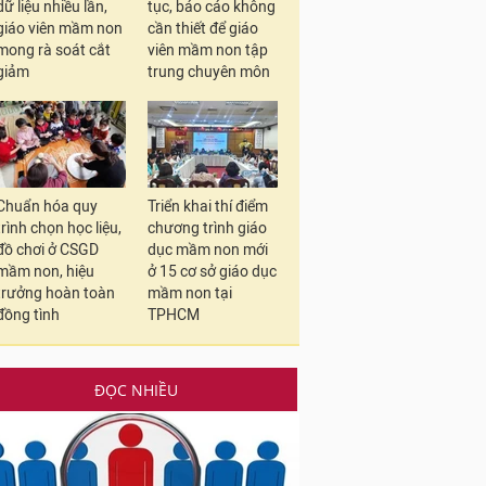
dữ liệu nhiều lần,
tục, báo cáo không
giáo viên mầm non
cần thiết để giáo
mong rà soát cắt
viên mầm non tập
giảm
trung chuyên môn
Chuẩn hóa quy
Triển khai thí điểm
trình chọn học liệu,
chương trình giáo
đồ chơi ở CSGD
dục mầm non mới
mầm non, hiệu
ở 15 cơ sở giáo dục
trưởng hoàn toàn
mầm non tại
đồng tình
TPHCM
ĐỌC NHIỀU