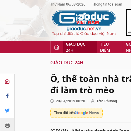
Thứ Năm 06/08/2026
Thông tin tòa soạn
GIÁO DỤC
TIÊU
G
24H
ĐIỂM
N
GIÁO DỤC 24H
Ô, thế toàn nhà tr
đi làm trò mèo
20/04/2019 00:20
Trần Phương
Theo dõi trên