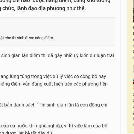
 đồng chí nào" được nâng điểm, cũng khó tưởng
g chức, lãnh đạo địa phương như thế.
 thật cho thí sinh được nâng điểm
sinh gian lận điểm thi đã gây nhiều ý kiến dư luận trái
ng lúng túng trong việc xử lý việc có công bố hay
 nâng điểm vẫn đang xuất hiện trên các phương tiện
t bản danh sách “Thí sinh gian lận là con đồng chí
ủa cả nước khi nghề nghiệp, vị trí việc làm của bố
h được liệt kê rất đầy đủ.