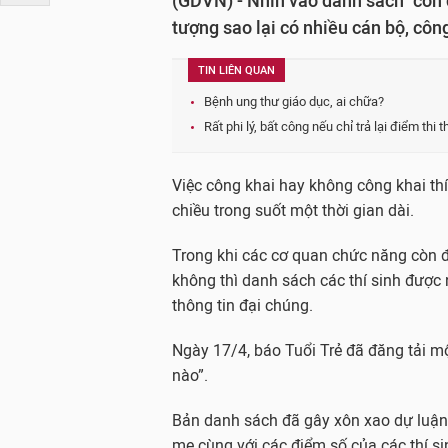
(GDVN) - Nhìn vào danh sách "con
tượng sao lại có nhiều cán bộ, côn
TIN LIÊN QUAN
Bệnh ung thư giáo dục, ai chữa?
Rất phi lý, bất công nếu chỉ trả lại điểm thi
Việc công khai hay không công khai thí 
chiều trong suốt một thời gian dài.
Trong khi các cơ quan chức năng còn đa
không thì danh sách các thí sinh được
thông tin đại chúng.
Ngày 17/4, báo Tuổi Trẻ đã đăng tải mộ
nào”.
Bản danh sách đã gây xôn xao dự luận c
mẹ cùng với các điểm số của các thí sin