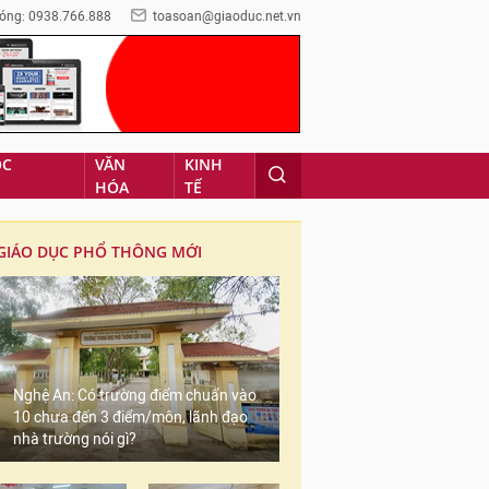
óng: 0938.766.888
toasoan@giaoduc.net.vn
ỌC
VĂN
KINH
HÓA
TẾ
GIÁO DỤC PHỔ THÔNG MỚI
Nghệ An: Có trường điểm chuẩn vào
10 chưa đến 3 điểm/môn, lãnh đạo
nhà trường nói gì?