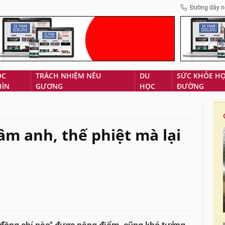
Đường dây n
ÓC
TRÁCH NHIỆM NÊU
DU
SỨC KHỎE H
HÌN
GƯƠNG
HỌC
ĐƯỜNG
âm anh, thế phiệt mà lại