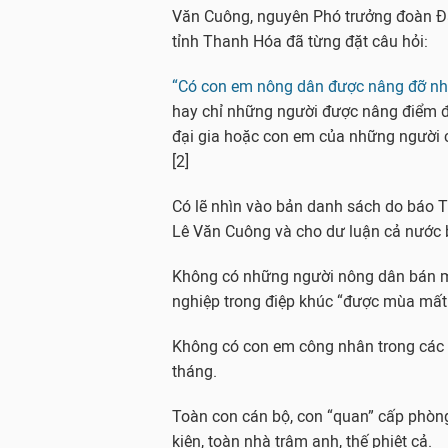
Văn Cuông, nguyên Phó trưởng đoàn Đạ
tỉnh Thanh Hóa đã từng đặt câu hỏi:
“Có con em nông dân được nâng đỡ n
hay chỉ những người được nâng điểm đ
đại gia hoặc con em của những người c
[2]
Có lẽ nhìn vào bản danh sách do báo Tuổ
Lê Văn Cuông và cho dư luận cả nước b
Không có những người nông dân bán mặ
nghiệp trong điệp khúc “được mùa mất 
Không có con em công nhân trong các 
tháng.
Toàn con cán bộ, con “quan” cấp phòng,
kiện, toàn nhà trâm anh, thế phiệt cả.