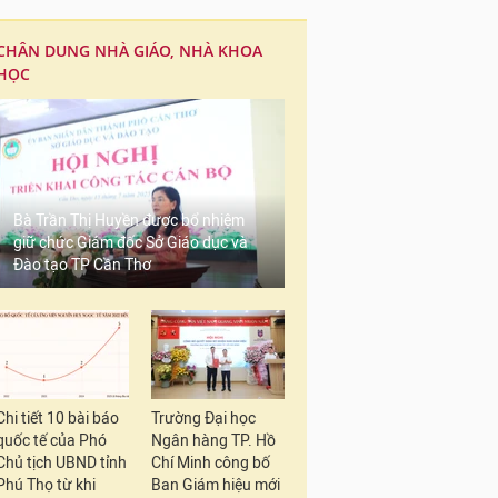
CHÂN DUNG NHÀ GIÁO, NHÀ KHOA
HỌC
Bà Trần Thị Huyền được bổ nhiệm
giữ chức Giám đốc Sở Giáo dục và
Đào tạo TP Cần Thơ
Chi tiết 10 bài báo
Trường Đại học
quốc tế của Phó
Ngân hàng TP. Hồ
Chủ tịch UBND tỉnh
Chí Minh công bố
Phú Thọ từ khi
Ban Giám hiệu mới