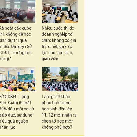
Rà soát các cuộc
Nhiều cuộc thi do
thi, không để học
doanh nghiệp tổ
sinh dự thi quá
chức không có giá
nhiều: Đại diện Sở
trị rõ nét, gây áp
GDĐT, trường học
lực cho học sinh,
nói gì?
giáo viên
Sở GD&ĐT Lạng
Làm gì để khắc
Sơn: Giảm ít nhất
phục tình trạng
30% đầu mối cơ sở
học sinh đến lớp
giáo dục, sử dụng
11, 12 mới nhận ra
hiệu quả nguồn
chọn tổ hợp môn
nhân lực
không phù hợp?