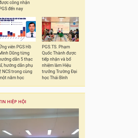
được công nhận
PGS đến nay
Ứng viên PGS Hồ
PGS.TS. Phạm
Minh Dũng từng
Quốc Thành được
hướng dẫn 5 thạc
tiếp nhận và bổ
sĩ, hướng dẫn phụ
nhiệm làm Hiệu
2 NCS trong cùng
trưởng Trường Đại
một năm học
học Thái Bình
TIN HIỆP HỘI