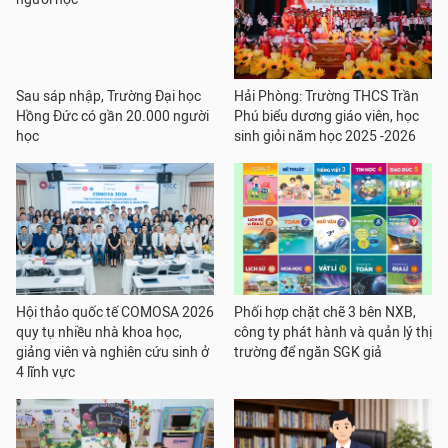
Sau sáp nhập, Trường Đại học
Hải Phòng: Trường THCS Trần
Hồng Đức có gần 20.000 người
Phú biểu dương giáo viên, học
học
sinh giỏi năm học 2025 -2026
Hội thảo quốc tế COMOSA 2026
Phối hợp chặt chẽ 3 bên NXB,
quy tụ nhiều nhà khoa học,
công ty phát hành và quản lý thị
giảng viên và nghiên cứu sinh ở
trường để ngăn SGK giả
4 lĩnh vực