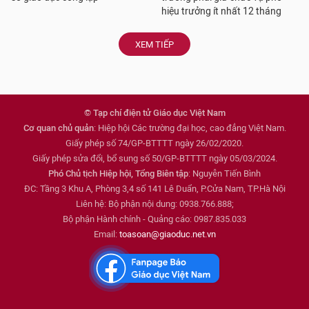
hiệu trưởng ít nhất 12 tháng
XEM TIẾP
© Tạp chí điện tử Giáo dục Việt Nam
Cơ quan chủ quản
: Hiệp hội Các trường đại học, cao đẳng Việt Nam.
Giấy phép số 74/GP-BTTTT ngày 26/02/2020.
Giấy phép sửa đổi, bổ sung số 50/GP-BTTTT ngày 05/03/2024.
Phó Chủ tịch Hiệp hội, Tổng Biên tập
: Nguyễn Tiến Bình
ĐC: Tầng 3 Khu A, Phòng 3,4 số 141 Lê Duẩn, P.Cửa Nam, TP.Hà Nội
Liên hệ: Bộ phận nội dung: 0938.766.888;
Bộ phận Hành chính - Quảng cáo: 0987.835.033
Email:
toasoan@giaoduc.net.vn