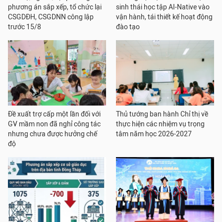
phương án sắp xếp, tổ chức lại
sinh thái học tập AI-Native vào
CSGDĐH, CSGDNN công lập
vận hành, tái thiết kế hoạt động
trước 15/8
đào tạo
Đề xuất trợ cấp một lần đối với
Thủ tướng ban hành Chỉ thị về
GV mầm non đã nghỉ công tác
thực hiện các nhiệm vụ trọng
nhưng chưa được hưởng chế
tâm năm học 2026-2027
độ