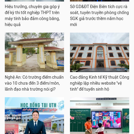
Hiệu trưởng, chuyên gia góp ý
Sở GD&ĐT Điện Biên tích cực rà
để kỳ thi tốt nghiệp THPT trên
soát, tuyên truyền phòng chống
máy tính bảo đảm công bằng,
SGK giả trước thềm năm học
hiệu quả
mới
Nghệ An: Có trường điểm chuẩn
Cao đẳng Kinh tế Kỹ thuật Công
vào 10 chưa đến 3 điểm/môn,
nghiệp lập nhiều website "vệ
lãnh đạo nhà trường nói gì?
tinh" để tuyển sinh hộ