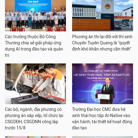
Các trường thuộc Bộ Công
Phương án thi lại đối với thí sinh
Thương chia sẻ giải pháp ứng
Chuyên Tuyên Quang là "quyết
dụng AI trong đào tạo và quản
định khó khăn nhưng cần thiết"
trị
Các bộ, ngành, địa phương có
Trường Đại học CMC đưa hệ
phương án sắp xếp, tổ chức lại
sinh thái học tập AI-Native vào
CSGDĐH, CSGDNN công lập
vận hành, tái thiết kế hoạt động
trước 15/8
đào tạo