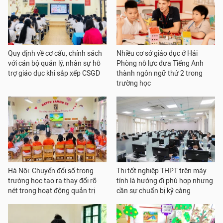
Quy định về cơ cấu, chính sách
Nhiều cơ sở giáo dục ở Hải
với cán bộ quản lý, nhân sự hỗ
Phòng nỗ lực đưa Tiếng Anh
trợ giáo dục khi sắp xếp CSGD
thành ngôn ngữ thứ 2 trong
trường học
Hà Nội: Chuyển đổi số trong
Thi tốt nghiệp THPT trên máy
trường học tạo ra thay đổi rõ
tính là hướng đi phù hợp nhưng
nét trong hoạt động quản trị
cần sự chuẩn bị kỹ càng