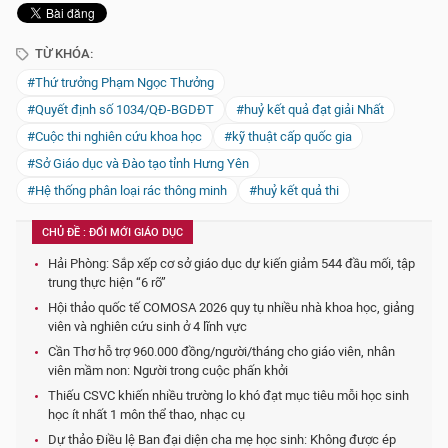
TỪ KHÓA:
#Thứ trưởng Phạm Ngọc Thưởng
#Quyết định số 1034/QĐ-BGDĐT
#huỷ kết quả đạt giải Nhất
#Cuộc thi nghiên cứu khoa học
#kỹ thuật cấp quốc gia
#Sở Giáo dục và Đào tạo tỉnh Hưng Yên
#Hệ thống phân loại rác thông minh
#huỷ kết quả thi
CHỦ ĐỀ : ĐỔI MỚI GIÁO DỤC
Hải Phòng: Sắp xếp cơ sở giáo dục dự kiến giảm 544 đầu mối, tập
trung thực hiện “6 rõ”
Hội thảo quốc tế COMOSA 2026 quy tụ nhiều nhà khoa học, giảng
viên và nghiên cứu sinh ở 4 lĩnh vực
Cần Thơ hỗ trợ 960.000 đồng/người/tháng cho giáo viên, nhân
viên mầm non: Người trong cuộc phấn khởi
Thiếu CSVC khiến nhiều trường lo khó đạt mục tiêu mỗi học sinh
học ít nhất 1 môn thể thao, nhạc cụ
Dự thảo Điều lệ Ban đại diện cha mẹ học sinh: Không được ép