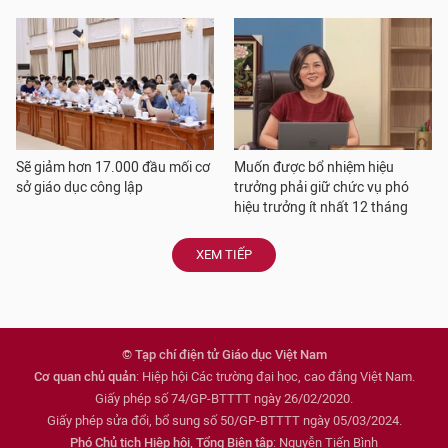
Sẽ giảm hơn 17.000 đầu mối cơ
Muốn được bổ nhiệm hiệu
sở giáo dục công lập
trưởng phải giữ chức vụ phó
hiệu trưởng ít nhất 12 tháng
XEM TIẾP
© Tạp chí điện tử Giáo dục Việt Nam
Cơ quan chủ quản
: Hiệp hội Các trường đại học, cao đẳng Việt Nam.
Giấy phép số 74/GP-BTTTT ngày 26/02/2020.
Giấy phép sửa đổi, bổ sung số 50/GP-BTTTT ngày 05/03/2024.
Phó Chủ tịch Hiệp hội, Tổng Biên tập
: Nguyễn Tiến Bình