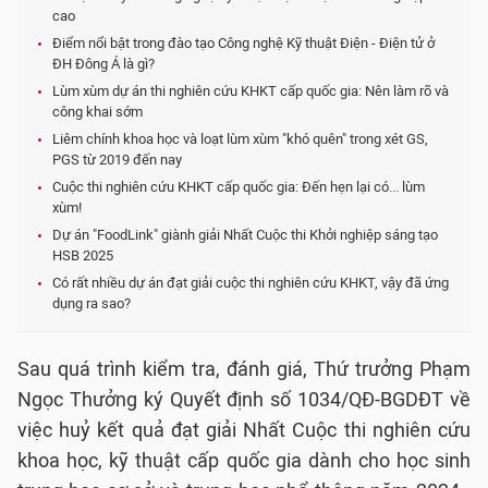
cao
Điểm nổi bật trong đào tạo Công nghệ Kỹ thuật Điện - Điện tử ở
ĐH Đông Á là gì?
Lùm xùm dự án thi nghiên cứu KHKT cấp quốc gia: Nên làm rõ và
công khai sớm
Liêm chính khoa học và loạt lùm xùm "khó quên" trong xét GS,
PGS từ 2019 đến nay
Cuộc thi nghiên cứu KHKT cấp quốc gia: Đến hẹn lại có... lùm
xùm!
Dự án "FoodLink" giành giải Nhất Cuộc thi Khởi nghiệp sáng tạo
HSB 2025
Có rất nhiều dự án đạt giải cuộc thi nghiên cứu KHKT, vậy đã ứng
dụng ra sao?
Sau quá trình kiểm tra, đánh giá, Thứ trưởng Phạm
Ngọc Thưởng ký Quyết định số 1034/QĐ-BGDĐT về
việc huỷ kết quả đạt giải Nhất Cuộc thi nghiên cứu
khoa học, kỹ thuật cấp quốc gia dành cho học sinh