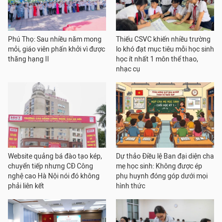
Phú Thọ: Sau nhiều năm mong
Thiếu CSVC khiến nhiều trường
mỏi, giáo viên phấn khởi vì được
lo khó đạt mục tiêu mỗi học sinh
thăng hạng II
học ít nhất 1 môn thể thao,
nhạc cụ
Website quảng bá đào tạo kép,
Dự thảo Điều lệ Ban đại diện cha
chuyển tiếp nhưng CĐ Công
mẹ học sinh: Không được ép
nghệ cao Hà Nội nói đó không
phụ huynh đóng góp dưới mọi
phải liên kết
hình thức