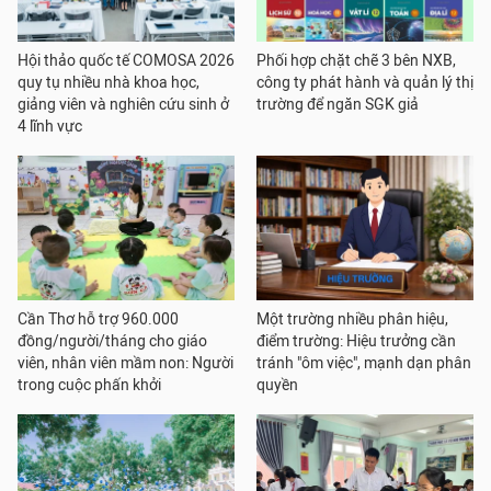
Hội thảo quốc tế COMOSA 2026
Phối hợp chặt chẽ 3 bên NXB,
quy tụ nhiều nhà khoa học,
công ty phát hành và quản lý thị
giảng viên và nghiên cứu sinh ở
trường để ngăn SGK giả
4 lĩnh vực
Cần Thơ hỗ trợ 960.000
Một trường nhiều phân hiệu,
đồng/người/tháng cho giáo
điểm trường: Hiệu trưởng cần
viên, nhân viên mầm non: Người
tránh "ôm việc", mạnh dạn phân
trong cuộc phấn khởi
quyền