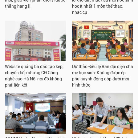
mỏi, giáo viên phấn khởi vì được
lo khó đạt mục tiêu mỗi học sinh
thăng hạng II
học ít nhất 1 môn thể thao,
nhạc cụ
Website quảng bá đào tạo kép,
Dự thảo Điều lệ Ban đại diện cha
chuyển tiếp nhưng CĐ Công
mẹ học sinh: Không được ép
nghệ cao Hà Nội nói đó không
phụ huynh đóng góp dưới mọi
phải liên kết
hình thức