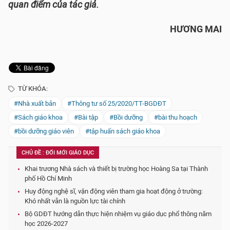
quan điểm của tác giả.
HƯƠNG MAI
TỪ KHÓA:
#Nhà xuất bản
#Thông tư số 25/2020/TT-BGDĐT
#Sách giáo khoa
#Bài tập
#Bồi dưỡng
#bài thu hoạch
#bồi dưỡng giáo viên
#tập huấn sách giáo khoa
CHỦ ĐỀ : ĐỔI MỚI GIÁO DỤC
Khai trương Nhà sách và thiết bị trường học Hoàng Sa tại Thành
phố Hồ Chí Minh
Huy động nghệ sĩ, vận động viên tham gia hoạt động ở trường:
Khó nhất vẫn là nguồn lực tài chính
Bộ GDĐT hướng dẫn thực hiện nhiệm vụ giáo dục phổ thông năm
học 2026-2027