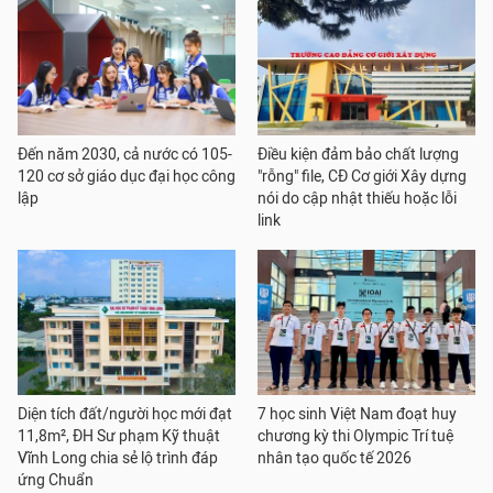
Đến năm 2030, cả nước có 105-
Điều kiện đảm bảo chất lượng
120 cơ sở giáo dục đại học công
"rỗng" file, CĐ Cơ giới Xây dựng
lập
nói do cập nhật thiếu hoặc lỗi
link
Diện tích đất/người học mới đạt
7 học sinh Việt Nam đoạt huy
11,8m², ĐH Sư phạm Kỹ thuật
chương kỳ thi Olympic Trí tuệ
Vĩnh Long chia sẻ lộ trình đáp
nhân tạo quốc tế 2026
ứng Chuẩn