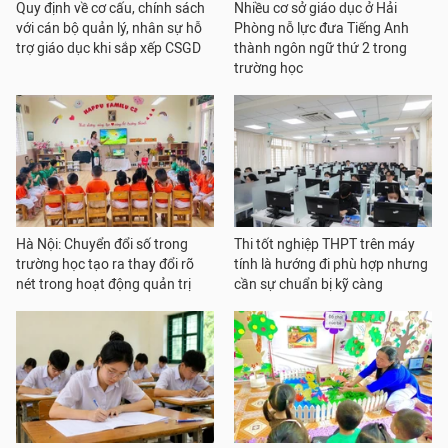
Quy định về cơ cấu, chính sách
Nhiều cơ sở giáo dục ở Hải
với cán bộ quản lý, nhân sự hỗ
Phòng nỗ lực đưa Tiếng Anh
trợ giáo dục khi sắp xếp CSGD
thành ngôn ngữ thứ 2 trong
trường học
Hà Nội: Chuyển đổi số trong
Thi tốt nghiệp THPT trên máy
trường học tạo ra thay đổi rõ
tính là hướng đi phù hợp nhưng
nét trong hoạt động quản trị
cần sự chuẩn bị kỹ càng