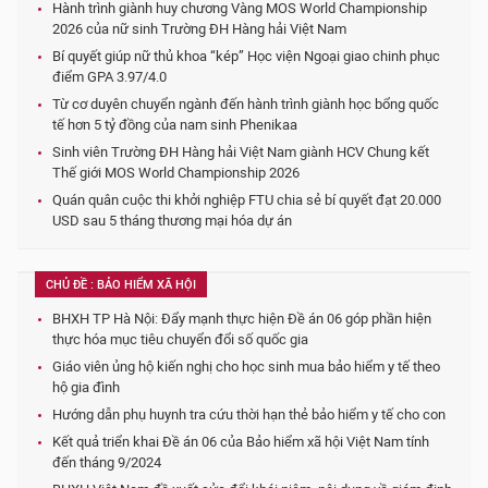
Hành trình giành huy chương Vàng MOS World Championship
2026 của nữ sinh Trường ĐH Hàng hải Việt Nam
Bí quyết giúp nữ thủ khoa “kép” Học viện Ngoại giao chinh phục
điểm GPA 3.97/4.0
Từ cơ duyên chuyển ngành đến hành trình giành học bổng quốc
tế hơn 5 tỷ đồng của nam sinh Phenikaa
Sinh viên Trường ĐH Hàng hải Việt Nam giành HCV Chung kết
Thế giới MOS World Championship 2026
Quán quân cuộc thi khởi nghiệp FTU chia sẻ bí quyết đạt 20.000
USD sau 5 tháng thương mại hóa dự án
CHỦ ĐỀ : BẢO HIỂM XÃ HỘI
BHXH TP Hà Nội: Đẩy mạnh thực hiện Đề án 06 góp phần hiện
thực hóa mục tiêu chuyển đổi số quốc gia
Giáo viên ủng hộ kiến nghị cho học sinh mua bảo hiểm y tế theo
hộ gia đình
Hướng dẫn phụ huynh tra cứu thời hạn thẻ bảo hiểm y tế cho con
Kết quả triển khai Đề án 06 của Bảo hiểm xã hội Việt Nam tính
đến tháng 9/2024