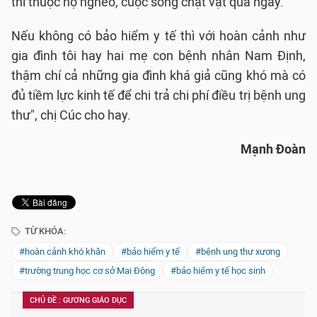
thì thuộc hộ nghèo, cuộc sống chật vật qua ngày.
Nếu không có bảo hiểm y tế thì với hoàn cảnh như
gia đình tôi hay hai mẹ con bệnh nhân Nam Định,
thậm chí cả những gia đình khá giả cũng khó mà có
đủ tiềm lực kinh tế để chi trả chi phí điều trị bệnh ung
thư", chị Cúc cho hay.
Mạnh Đoàn
TỪ KHÓA:
#hoàn cảnh khó khăn
#bảo hiểm y tế
#bệnh ung thư xương
#trường trung học cơ sở Mai Động
#bảo hiểm y tế học sinh
CHỦ ĐỀ : GƯƠNG GIÁO DỤC