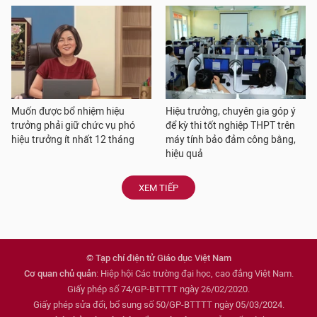
Muốn được bổ nhiệm hiệu
Hiệu trưởng, chuyên gia góp ý
trưởng phải giữ chức vụ phó
để kỳ thi tốt nghiệp THPT trên
hiệu trưởng ít nhất 12 tháng
máy tính bảo đảm công bằng,
hiệu quả
XEM TIẾP
© Tạp chí điện tử Giáo dục Việt Nam
Cơ quan chủ quản
: Hiệp hội Các trường đại học, cao đẳng Việt Nam.
Giấy phép số 74/GP-BTTTT ngày 26/02/2020.
Giấy phép sửa đổi, bổ sung số 50/GP-BTTTT ngày 05/03/2024.