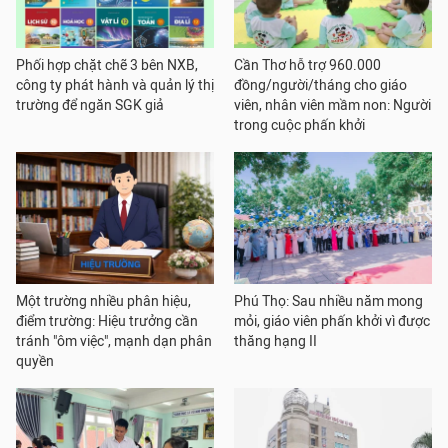
Phối hợp chặt chẽ 3 bên NXB,
Cần Thơ hỗ trợ 960.000
công ty phát hành và quản lý thị
đồng/người/tháng cho giáo
trường để ngăn SGK giả
viên, nhân viên mầm non: Người
trong cuộc phấn khởi
Một trường nhiều phân hiệu,
Phú Thọ: Sau nhiều năm mong
điểm trường: Hiệu trưởng cần
mỏi, giáo viên phấn khởi vì được
tránh "ôm việc", mạnh dạn phân
thăng hạng II
quyền