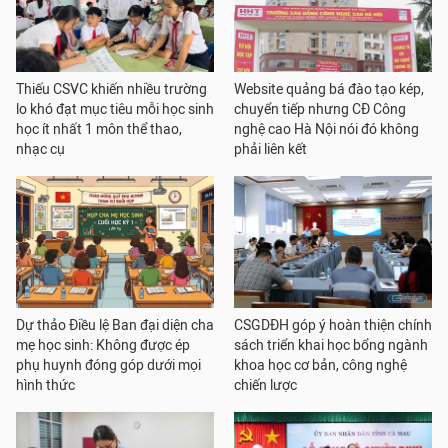
Thiếu CSVC khiến nhiều trường
Website quảng bá đào tạo kép,
lo khó đạt mục tiêu mỗi học sinh
chuyển tiếp nhưng CĐ Công
học ít nhất 1 môn thể thao,
nghệ cao Hà Nội nói đó không
nhạc cụ
phải liên kết
Dự thảo Điều lệ Ban đại diện cha
CSGDĐH góp ý hoàn thiện chính
mẹ học sinh: Không được ép
sách triển khai học bổng ngành
phụ huynh đóng góp dưới mọi
khoa học cơ bản, công nghệ
hình thức
chiến lược