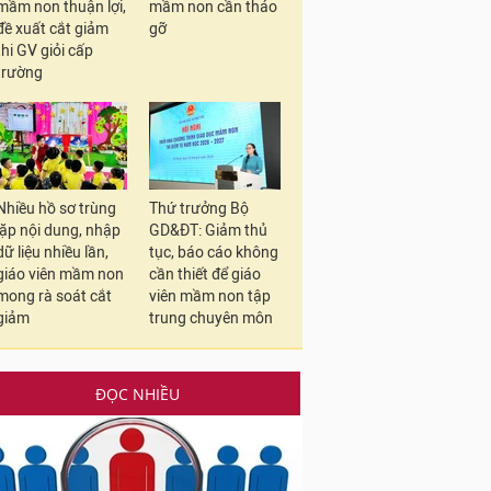
mầm non thuận lợi,
mầm non cần tháo
đề xuất cắt giảm
gỡ
thi GV giỏi cấp
trường
Nhiều hồ sơ trùng
Thứ trưởng Bộ
lặp nội dung, nhập
GD&ĐT: Giảm thủ
dữ liệu nhiều lần,
tục, báo cáo không
giáo viên mầm non
cần thiết để giáo
mong rà soát cắt
viên mầm non tập
giảm
trung chuyên môn
ĐỌC NHIỀU