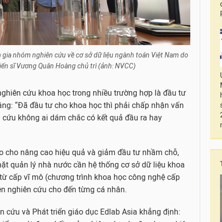
m gia nhóm nghiên cứu về cơ sở dữ liệu ngành toán Việt Nam do
iến sĩ Vương Quân Hoàng chủ trì (ảnh: NVCC)
nghiên cứu khoa học trong nhiều trường hợp là đầu tư
 rằng: “Đã đầu tư cho khoa học thì phải chấp nhận vấn
ên cứu không ai dám chắc có kết quả đầu ra hay
ao cho nâng cao hiệu quả và giảm đầu tư nhầm chỗ,
mặt quản lý nhà nước cần hệ thống cơ sở dữ liệu khoa
 từ cấp vĩ mô (chương trình khoa học công nghệ cấp
iện nghiên cứu cho đến từng cá nhân.
 cứu và Phát triển giáo dục Edlab Asia khẳng định: