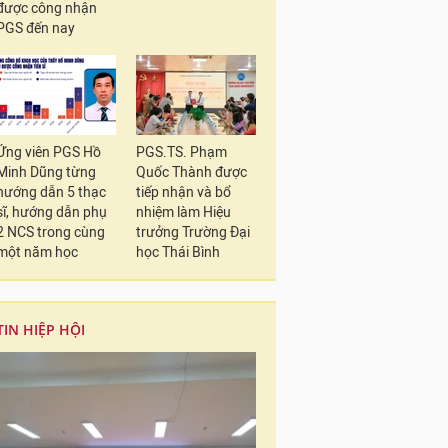
được công nhận
PGS đến nay
Ứng viên PGS Hồ
PGS.TS. Phạm
Minh Dũng từng
Quốc Thành được
hướng dẫn 5 thạc
tiếp nhận và bổ
sĩ, hướng dẫn phụ
nhiệm làm Hiệu
2 NCS trong cùng
trưởng Trường Đại
một năm học
học Thái Bình
TIN HIỆP HỘI