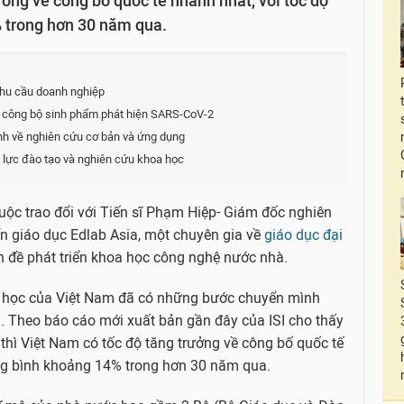
ởng về công bố quốc tế nhanh nhất, với tốc độ
% trong hơn 30 năm qua.
nhu cầu doanh nghiệp
 công bộ sinh phẩm phát hiện SARS-CoV-2
h về nghiên cứu cơ bản và ứng dụng
g lực đào tạo và nghiên cứu khoa học
uộc trao đổi với Tiến sĩ Phạm Hiệp- Giám đốc nghiên
ển giáo dục Edlab Asia, một chuyên gia về
giáo dục đại
 đề phát triển khoa học công nghệ nước nhà.
oa học của Việt Nam đã có những bước chuyển mình
. Theo báo cáo mới xuất bản gần đây của ISI cho thấy
hì Việt Nam có tốc độ tăng trưởng về công bố quốc tế
ung bình khoảng 14% trong hơn 30 năm qua.