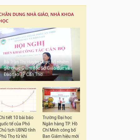
CHÂN DUNG NHÀ GIÁO, NHÀ KHOA
HỌC
Bà Trần Thị Huyền được bổ nhiệm
giữ chức Giám đốc Sở Giáo dục và
Đào tạo TP Cần Thơ
Chi tiết 10 bài báo
Trường Đại học
quốc tế của Phó
Ngân hàng TP. Hồ
Chủ tịch UBND tỉnh
Chí Minh công bố
Phú Thọ từ khi
Ban Giám hiệu mới