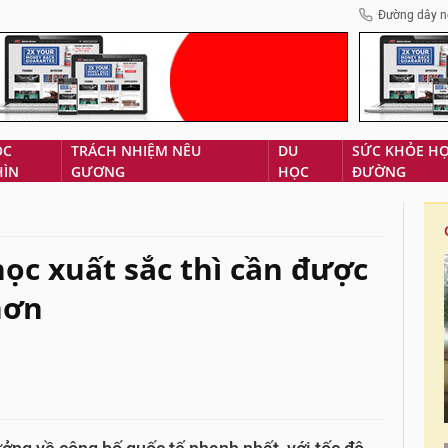
Đường dây n
ÓC
TRÁCH NHIỆM NÊU
DU
SỨC KHỎE H
HÌN
GƯƠNG
HỌC
ĐƯỜNG
c xuất sắc thì cần được
hơn