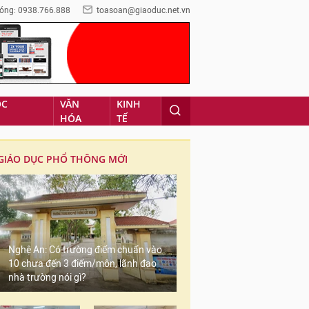
óng: 0938.766.888
toasoan@giaoduc.net.vn
ỌC
VĂN
KINH
HÓA
TẾ
GIÁO DỤC PHỔ THÔNG MỚI
Nghệ An: Có trường điểm chuẩn vào
10 chưa đến 3 điểm/môn, lãnh đạo
nhà trường nói gì?