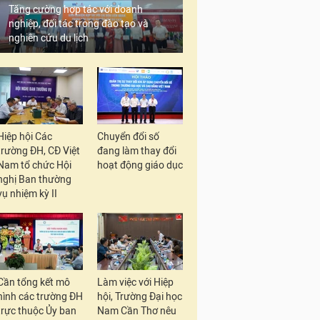
Tăng cường hợp tác với doanh
nghiệp, đối tác trong đào tạo và
nghiên cứu du lịch
Hiệp hội Các
Chuyển đổi số
trường ĐH, CĐ Việt
đang làm thay đổi
Nam tổ chức Hội
hoạt động giáo dục
nghị Ban thường
vụ nhiệm kỳ II
Cần tổng kết mô
Làm việc với Hiệp
hình các trường ĐH
hội, Trường Đại học
trực thuộc Ủy ban
Nam Cần Thơ nêu