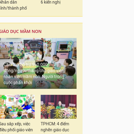
Nhân dân
6 kiến nghị
tỉnh/thành phố
GIÁO DỤC MẦM NON
Cần Thơ hỗ trợ 960.000
đồng/người/tháng cho giáo viên,
nhân viên mầm non: Người trong
cuộc phấn khởi
Sau sắp xếp, việc
TPHCM: 4 điểm
điều phối giáo viên
nghẽn giáo dục