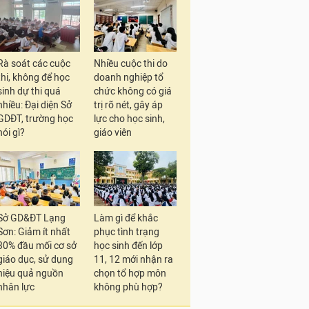
Rà soát các cuộc
Nhiều cuộc thi do
thi, không để học
doanh nghiệp tổ
sinh dự thi quá
chức không có giá
nhiều: Đại diện Sở
trị rõ nét, gây áp
GDĐT, trường học
lực cho học sinh,
nói gì?
giáo viên
Sở GD&ĐT Lạng
Làm gì để khắc
Sơn: Giảm ít nhất
phục tình trạng
30% đầu mối cơ sở
học sinh đến lớp
giáo dục, sử dụng
11, 12 mới nhận ra
hiệu quả nguồn
chọn tổ hợp môn
nhân lực
không phù hợp?