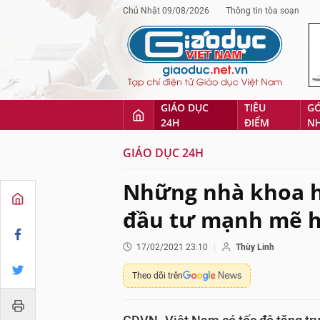
Chủ Nhật 09/08/2026
Thông tin tòa soạn
GIÁO DỤC
TIÊU
G
24H
ĐIỂM
N
GIÁO DỤC 24H
Những nhà khoa họ
đầu tư mạnh mẽ 
17/02/2021 23:10
Thùy Linh
Theo dõi trên