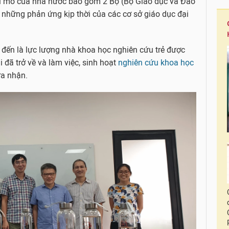
 vĩ mô của nhà nước bao gồm 2 Bộ (Bộ Giáo dục và Đào
những phản ứng kịp thời của các cơ sở giáo dục đại
đến là lực lượng nhà khoa học nghiên cứu trẻ được
 đã trở về và làm việc, sinh hoạt
nghiên cứu khoa học
ừa nhận.