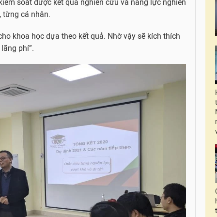
ẽ kiểm soát được kết quả nghiên cứu và năng lực nghiên
, từng cá nhân.
cho khoa học dựa theo kết quả. Nhờ vậy sẽ kích thích
lãng phí”.