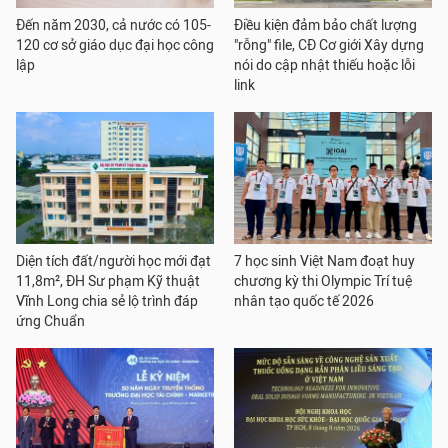
Đến năm 2030, cả nước có 105-
Điều kiện đảm bảo chất lượng
120 cơ sở giáo dục đại học công
"rỗng" file, CĐ Cơ giới Xây dựng
lập
nói do cập nhật thiếu hoặc lỗi
link
Diện tích đất/người học mới đạt
7 học sinh Việt Nam đoạt huy
11,8m², ĐH Sư phạm Kỹ thuật
chương kỳ thi Olympic Trí tuệ
Vĩnh Long chia sẻ lộ trình đáp
nhân tạo quốc tế 2026
ứng Chuẩn