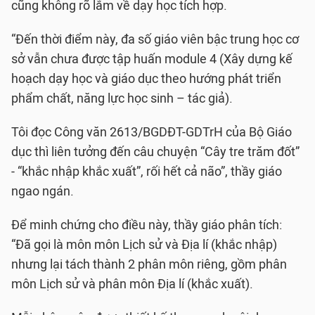
cũng không rõ lắm về dạy học tích hợp.
“Đến thời điểm này, đa số giáo viên bậc trung học cơ
sở vẫn chưa được tập huấn module 4 (Xây dựng kế
hoạch dạy học và giáo dục theo hướng phát triển
phẩm chất, năng lực học sinh – tác giả).
Tôi đọc Công văn 2613/BGDĐT-GDTrH của Bộ Giáo
dục thì liên tưởng đến câu chuyện “Cây tre trăm đốt”
- “khắc nhập khắc xuất”, rối hết cả não”, thầy giáo
ngao ngán.
Để minh chứng cho điều này, thầy giáo phân tích:
“Đã gọi là môn môn Lịch sử và Địa lí (khắc nhập)
nhưng lại tách thành 2 phân môn riêng, gồm phân
môn Lịch sử và phân môn Địa lí (khắc xuất).