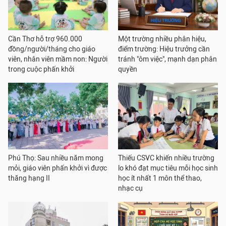
Cần Thơ hỗ trợ 960.000
Một trường nhiều phân hiệu,
đồng/người/tháng cho giáo
điểm trường: Hiệu trưởng cần
viên, nhân viên mầm non: Người
tránh "ôm việc", mạnh dạn phân
trong cuộc phấn khởi
quyền
Phú Thọ: Sau nhiều năm mong
Thiếu CSVC khiến nhiều trường
mỏi, giáo viên phấn khởi vì được
lo khó đạt mục tiêu mỗi học sinh
thăng hạng II
học ít nhất 1 môn thể thao,
nhạc cụ