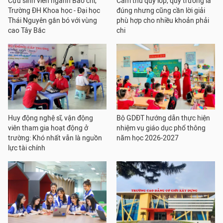
Cựu sinh viên ngành Báo chí,
Cấm thu quỹ lớp, quỹ trường là
Trường ĐH Khoa học - Đại học
đúng nhưng cũng cần lời giải
Thái Nguyên gắn bó với vùng
phù hợp cho nhiều khoản phải
cao Tây Bắc
chi
Huy động nghệ sĩ, vận động
Bộ GDĐT hướng dẫn thực hiện
viên tham gia hoạt động ở
nhiệm vụ giáo dục phổ thông
trường: Khó nhất vẫn là nguồn
năm học 2026-2027
lực tài chính