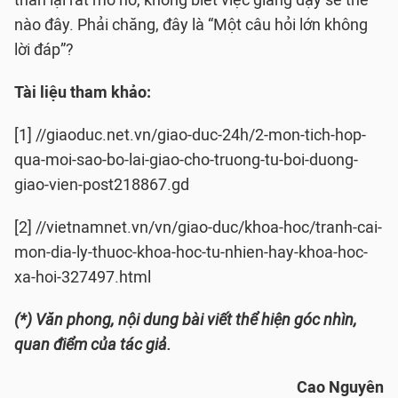
thân lại rất mơ hồ, không biết việc giảng dạy sẽ thế
nào đây. Phải chăng, đây là “Một câu hỏi lớn không
lời đáp”?
Tài liệu tham khảo:
[1] //giaoduc.net.vn/giao-duc-24h/2-mon-tich-hop-
qua-moi-sao-bo-lai-giao-cho-truong-tu-boi-duong-
giao-vien-post218867.gd
[2] //vietnamnet.vn/vn/giao-duc/khoa-hoc/tranh-cai-
mon-dia-ly-thuoc-khoa-hoc-tu-nhien-hay-khoa-hoc-
xa-hoi-327497.html
(*) Văn phong, nội dung bài viết thể hiện góc nhìn,
quan điểm của tác giả.
Cao Nguyên