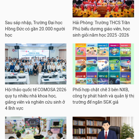
Sau sáp nhập, Trường Đại học
Hải Phòng: Trường THCS Trần
Hồng Đức có gần 20.000 người
Phú biểu dương giáo viên, học
học
sinh giỏi năm học 2025 -2026
Hội thảo quốc tế COMOSA 2026
Phối hợp chặt chẽ 3 bên NXB,
quy tụ nhiều nhà khoa học,
công ty phát hành và quản lý thị
giảng viên và nghiên cứu sinh ở
trường để ngăn SGK giả
4 lĩnh vực