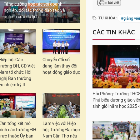
luật trong thời gian 
Tăng cường hợp tác với doanh
Hội thi; điều kiện khá
nghiệp, đối tác trong đào tạo và
nghiên cứu du lịch
Giảng viên được công
chứng nhận giảng viê
Những giảng viên xu
được tính là có sáng
Hiệp hội Các
Chuyển đổi số
giáo ưu tú theo quy đ
trường ĐH, CĐ Việt
đang làm thay đổi
Nam tổ chức Hội
hoạt động giáo dục
nghị Ban thường
vụ nhiệm kỳ II
In bài viết
TỪ KHÓA:
#giảng viê
Cần tổng kết mô
Làm việc với Hiệp
hình các trường ĐH
hội, Trường Đại học
CÁC TIN KHÁC
trực thuộc Ủy ban
Nam Cần Thơ nêu