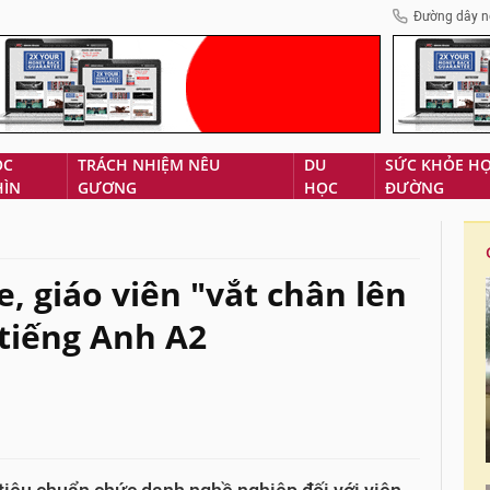
Đường dây n
ÓC
TRÁCH NHIỆM NÊU
DU
SỨC KHỎE H
HÌN
GƯƠNG
HỌC
ĐƯỜNG
, giáo viên "vắt chân lên
 tiếng Anh A2