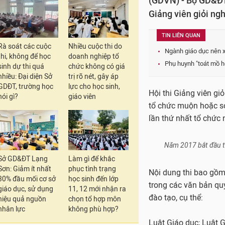
(GDVN) - Bộ GD&ĐT
Giảng viên giỏi ng
TIN LIÊN QUAN
Rà soát các cuộc
Nhiều cuộc thi do
Ngành giáo dục nên xe
thi, không để học
doanh nghiệp tổ
Phụ huynh "toát mồ hô
sinh dự thi quá
chức không có giá
nhiều: Đại diện Sở
trị rõ nét, gây áp
GDĐT, trường học
lực cho học sinh,
Hội thi Giảng viên gi
nói gì?
giáo viên
tổ chức muộn hoặc s
lần thứ nhất tổ chức
Sở GD&ĐT Lạng
Làm gì để khắc
Sơn: Giảm ít nhất
phục tình trạng
30% đầu mối cơ sở
học sinh đến lớp
giáo dục, sử dụng
11, 12 mới nhận ra
hiệu quả nguồn
chọn tổ hợp môn
nhân lực
không phù hợp?