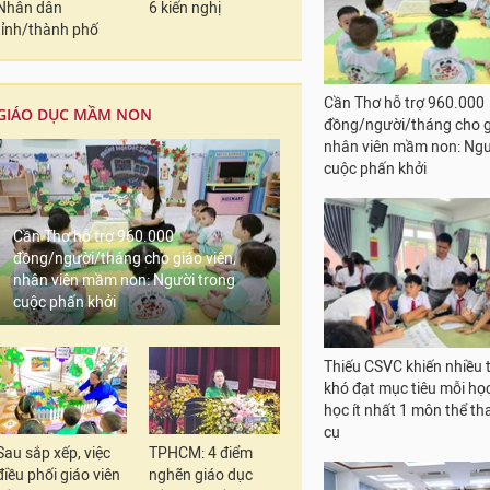
Nhân dân
6 kiến nghị
tỉnh/thành phố
GIÁO DỤC MẦM NON
Hải Phòng: Trường THCS
Phú biểu dương giáo viê
Cần Thơ hỗ trợ 960.000
sinh giỏi năm học 2025 
đồng/người/tháng cho giáo viên,
nhân viên mầm non: Người trong
cuộc phấn khởi
Sau sắp xếp, việc
TPHCM: 4 điểm
Cần Thơ hỗ trợ 960.000
điều phối giáo viên
nghẽn giáo dục
đồng/người/tháng cho gi