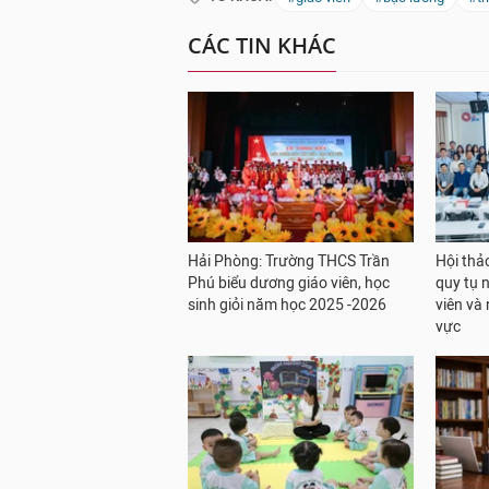
CÁC TIN KHÁC
Hải Phòng: Trường THCS Trần
Hội th
Phú biểu dương giáo viên, học
quy tụ 
sinh giỏi năm học 2025 -2026
viên và 
vực