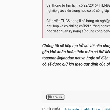
Và Thông tư liên tịch số 22/2015/TTLT-B
nghiệp giáo viên trung học cơ sở công lập
Giáo viên THCS hạng II có bằng tốt nghiệ
phù hợp và có chứng chỉ bồi dưỡng nghiệp 
học đạt chuẩn kỹ năng sử dụng công nghệ
Chúng tôi sẽ tiếp tục trở lại với câu ch
gặp khó khăn hoặc thắc mắc có thể liên
toasoan@giaoduc.net.vn hoặc số điện 
cô sẽ được giữ kín theo quy định của p
In bài viết
TỪ KHÓA:
#giáo viên
#bậc lương
#tr