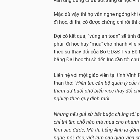
vẫn ung dung chưa sốt sắng đi học vì 
Mặc dù vậy thì họ vẫn nghe ngóng khi
đi học, đi thi, có được chứng chỉ rồi thì
Đợi có kết quả, “vùng an toàn” sẽ tính 
phải đi học hay "mua" cho nhanh vì e 
theo sự thay đổi của Bộ GD&ĐT và Bộ N
bằng Đại học thì sẽ đến lúc cần tới ch
Liên hệ với một giáo viên tại tỉnh Vĩnh 
than thở: "
Hiện tại, cán bộ quản lý của 
tham dự buổi phổ biến việc thay đổi c
nghiệp theo quy định mới.
Nhưng nếu giả sử bắt buộc chúng tôi 
chỉ thì tìm chỗ nào mà mua cho nhanh 
làm sao được. Mà thi tiếng Anh là gồm
nghe, nói, đọc, viết làm sao giáo viên ch