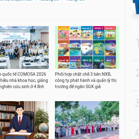
2
ảo quốc tế COMOSA 2026
Phối hợp chặt chẽ 3 bên NXB,
nhiều nhà khoa học, giảng
công ty phát hành và quản lý thị
nghiên cứu sinh ở 4 lĩnh
trường để ngăn SGK giả
3
4