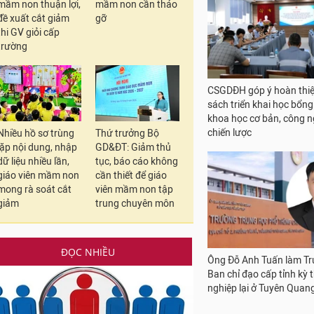
mầm non thuận lợi,
mầm non cần tháo
nhân viên mầm non: Ngư
đề xuất cắt giảm
gỡ
cuộc phấn khởi
thi GV giỏi cấp
trường
Nhiều hồ sơ trùng
Thứ trưởng Bộ
lặp nội dung, nhập
GD&ĐT: Giảm thủ
Thiếu CSVC khiến nhiều 
dữ liệu nhiều lần,
tục, báo cáo không
khó đạt mục tiêu mỗi họ
giáo viên mầm non
cần thiết để giáo
học ít nhất 1 môn thể th
mong rà soát cắt
viên mầm non tập
cụ
giảm
trung chuyên môn
ĐỌC NHIỀU