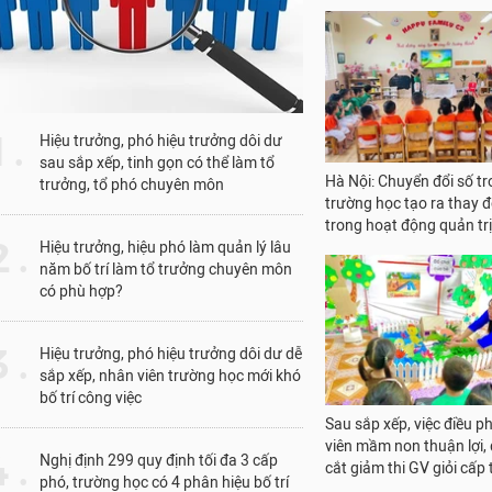
CSGDĐH góp ý hoàn thiệ
sách triển khai học bổn
khoa học cơ bản, công 
chiến lược
1 .
Hiệu trưởng, phó hiệu trưởng dôi dư
sau sắp xếp, tinh gọn có thể làm tổ
trưởng, tổ phó chuyên môn
 .
Hiệu trưởng, hiệu phó làm quản lý lâu
năm bố trí làm tổ trưởng chuyên môn
Ông Đỗ Anh Tuấn làm T
có phù hợp?
Ban chỉ đạo cấp tỉnh kỳ t
nghiệp lại ở Tuyên Quan
 .
Hiệu trưởng, phó hiệu trưởng dôi dư dễ
sắp xếp, nhân viên trường học mới khó
bố trí công việc
 .
Nghị định 299 quy định tối đa 3 cấp
phó, trường học có 4 phân hiệu bố trí