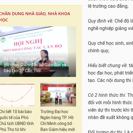
CHÂN DUNG NHÀ GIÁO, NHÀ KHOA
HỌC
Năm 2017 bắt đầu th
Bà Trần Thị Huyền được bổ nhiệm
giữ chức Giám đốc Sở Giáo dục và
Nội dung thi bao gồm
Đào tạo TP Cần Thơ
trong các văn bản qu
đào tạo, cụ thể:
Luật Giáo dục; Luật G
lệ trường cao đẳng;
Chi tiết 10 bài báo
Trường Đại học
quốc tế của Phó
Ngân hàng TP. Hồ
Quy định về:
Chế độ là
Chủ tịch UBND tỉnh
Chí Minh công bố
nghề nghiệp giảng vi
Phú Thọ từ khi
Ban Giám hiệu mới