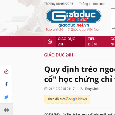
Thứ Bảy 08/08/2026
Thông tin tòa soạn
GIÁO DỤC
TIÊU
G
24H
ĐIỂM
N
GIÁO DỤC 24H
Quy định tréo ngoe
cổ" học chứng chỉ
26/12/2015 01:17
Thùy Linh
Theo dõi trên