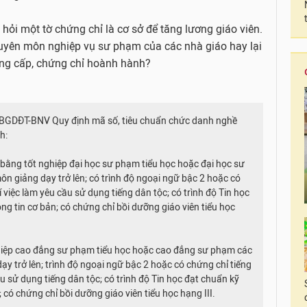
 hỏi một tờ chứng chỉ là cơ sở để tăng lương giáo viên.
huyên môn nghiệp vụ sư phạm của các nhà giáo hay lại
ằng cấp, chứng chỉ hoành hành?
T-BGDĐT-BNV Quy định mã số, tiêu chuẩn chức danh nghề
nh:
ó bằng tốt nghiệp đại học sư phạm tiểu học hoặc đại học sư
 giảng dạy trở lên; có trình độ ngoại ngữ bậc 2 hoặc có
í việc làm yêu cầu sử dụng tiếng dân tộc; có trình độ Tin học
g tin cơ bản; có chứng chỉ bồi dưỡng giáo viên tiểu học
nghiệp cao đẳng sư phạm tiểu học hoặc cao đẳng sư phạm các
y trở lên; trình độ ngoại ngữ bậc 2 hoặc có chứng chỉ tiếng
ầu sử dụng tiếng dân tộc; có trình độ Tin học đạt chuẩn kỹ
có chứng chỉ bồi dưỡng giáo viên tiểu học hạng III.