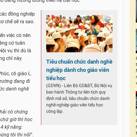
họ đang hưởng lương theo hệ Đại học.
 các đồng nghiệp
 cơ chế sẽ ra sao.
đến việc có nên
rằng cứ tuân
ội vụ thì dù là
ứng chỉ này.
Tiêu chuẩn chức danh nghề
nghiệp dành cho giáo viên
Phúc, cô giáo L.
tiểu học
trường đang đi
(GDVN) - Liên Bộ GD&ĐT, Bộ Nội vụ
hức danh nghề
ban hành Thông tư liên tịch quy
định mã số, tiêu chuẩn chức danh
nghề nghiệp giáo viên tiểu học
công lập.
phải có chứng
chứ giờ thì học
 4 kỹ năng:
úng tôi thi nổi
”.