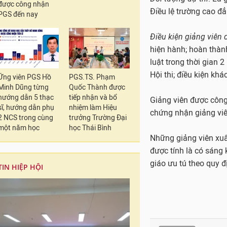
được công nhận
Quy chế học sinh, sin
PGS đến nay
chính quy;
Hiểu biết chung về
: t
học đại học, phát tri
Ứng viên PGS Hồ
PGS.TS. Phạm
tạo. Các nội dung thi
Minh Dũng từng
Quốc Thành được
hướng dẫn 5 thạc
tiếp nhận và bổ
Có 2 hình thức thi
: T
sĩ, hướng dẫn phụ
nhiệm làm Hiệu
đối với mỗi hình thức
2 NCS trong cùng
trưởng Trường Đại
một năm học
học Thái Bình
viên dự thi trước khi 
nhân đề xuất không q
Đối tượng dự thi
: Là 
TIN HIỆP HỘI
Điều lệ trường cao đ
Điều kiện giảng viên 
hiện hành; hoàn thành