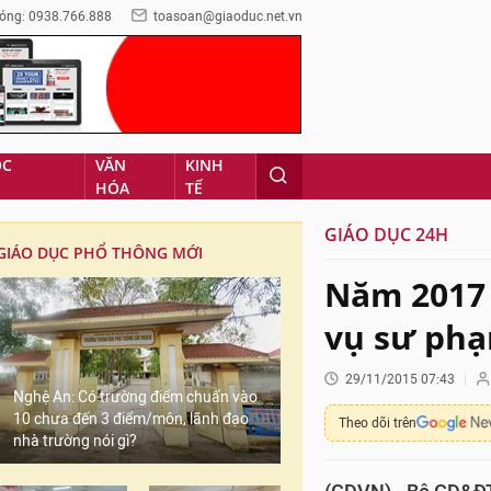
óng: 0938.766.888
toasoan@giaoduc.net.vn
ỌC
VĂN
KINH
HÓA
TẾ
GIÁO DỤC 24H
GIÁO DỤC PHỔ THÔNG MỚI
Năm 2017 
vụ sư phạ
29/11/2015 07:43
Nghệ An: Có trường điểm chuẩn vào
10 chưa đến 3 điểm/môn, lãnh đạo
Theo dõi trên
nhà trường nói gì?