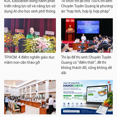
KDC Education đồng hành phát
Tổ chức thi lại cho 100% thí sinh
triển năng lực số và năng lực sử
Chuyên Tuyên Quang là phương
dụng AI cho học sinh phổ thông
án “hợp tình, hợp lý, hợp pháp”
TPHCM: 4 điểm nghẽn giáo dục
Thi lại để thi sinh Chuyên Tuyên
mầm non cần tháo gỡ
Quang có “điểm thật”, đề thi
không thách đố, cũng không dễ
dãi