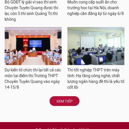
Bộ GDĐT lý giải vì sao thí sinh
Muốn cung cấp suất ăn cho
Chuyên Tuyên Quang được thi
trường học tại Hà Nội, doanh
lại, còn 5 thí sinh Quảng Trị thì
nghiệp cần đăng ký từ ngày 6/8
không
Dự kiến tổ chức thi lại tất cả các
Thi tốt nghiệp THPT trên máy
môn tại điểm thi Trường THPT
tính: Hạ tầng công nghệ, chất
Chuyên Tuyên Quang vào ngày
lượng ngân hàng đề thi là yếu tố
14-15/8
cốt lõi
XEM TIẾP