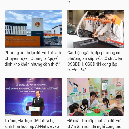
trị
Phương án thi lại đối với thí sinh
Các bộ, ngành, địa phương có
Chuyên Tuyên Quang là "quyết
phương án sắp xếp, tổ chức lại
định khó khăn nhưng cần thiết"
CSGDĐH, CSGDNN công lập
trước 15/8
Trường Đại học CMC đưa hệ
Đề xuất trợ cấp một lần đối với
sinh thái học tập AI-Native vào
GV mầm non đã nghỉ công tác