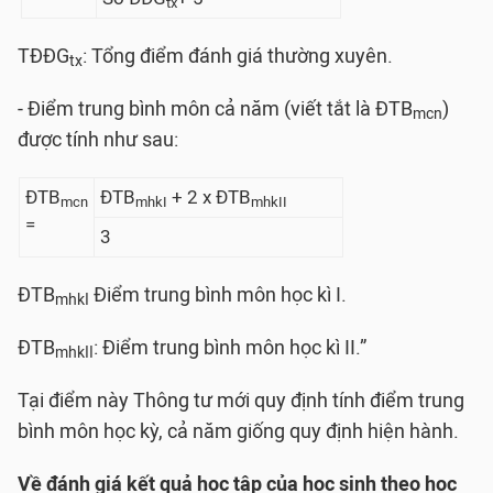
tx
TĐĐG
: Tổng điểm đánh giá thường xuyên.
tx
- Điểm trung bình môn cả năm (viết tắt là ĐTB
)
mcn
được tính như sau:
ĐTB
ĐTB
+ 2 x ĐTB
mcn
mhkI
mhkII
=
3
ĐTB
Điểm trung bình môn học kì I.
mhkI
ĐTB
: Điểm trung bình môn học kì II.”
mhkII
Tại điểm này Thông tư mới quy định tính điểm trung
bình môn học kỳ, cả năm giống quy định hiện hành.
Về đánh giá kết quả học tập của học sinh theo học