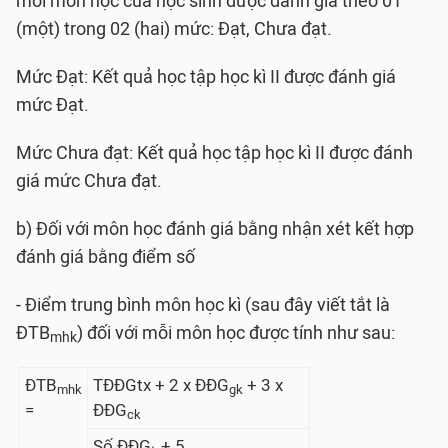
mỗi môn học của học sinh được đánh giá theo 01
(một) trong 02 (hai) mức: Đạt, Chưa đạt.
Mức Đạt: Kết quả học tập học kì II được đánh giá
mức Đạt.
Mức Chưa đạt: Kết quả học tập học kì II được đánh
giá mức Chưa đạt.
b) Đối với môn học đánh giá bằng nhận xét kết hợp
đánh giá bằng điểm số
- Điểm trung bình môn học kì (sau đây viết tắt là
ĐTB
) đối với mỗi môn học được tính như sau:
mhk
ĐTB
TĐĐGtx + 2 x ĐĐG
+ 3 x
mhk
gk
=
ĐĐG
ck
Số ĐĐG
+ 5