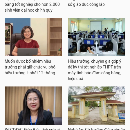
bằng tốt nghiệp cho hơn 2.000
sở giáo dục công lập
sinh viên đại học chính quy
Muốn được bổ nhiệm hiệu
Hiệu trưởng, chuyên gia góp ý
trưởng phải giữ chức vụ phó
để kỳ thi tốt nghiệp THPT trên
hiệu trưởng ít nhất 12 tháng
máy tính bảo đảm công bằng,
hiệu quả
Sở GD&ĐT Điện Biên tích cực rà
Nghệ An: Có trường điểm chuẩn