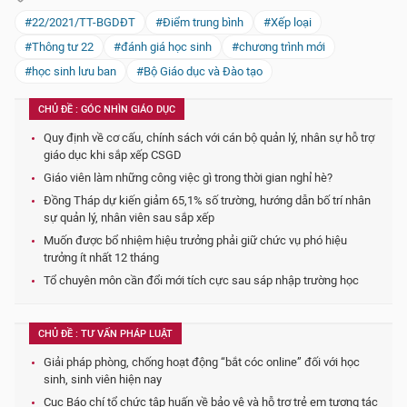
#22/2021/TT-BGDĐT
#Điểm trung bình
#Xếp loại
#Thông tư 22
#đánh giá học sinh
#chương trình mới
#học sinh lưu ban
#Bộ Giáo dục và Đào tạo
CHỦ ĐỀ : GÓC NHÌN GIÁO DỤC
Quy định về cơ cấu, chính sách với cán bộ quản lý, nhân sự hỗ trợ
giáo dục khi sắp xếp CSGD
Giáo viên làm những công việc gì trong thời gian nghỉ hè?
Đồng Tháp dự kiến giảm 65,1% số trường, hướng dẫn bố trí nhân
sự quản lý, nhân viên sau sắp xếp
Muốn được bổ nhiệm hiệu trưởng phải giữ chức vụ phó hiệu
trưởng ít nhất 12 tháng
Tổ chuyên môn cần đổi mới tích cực sau sáp nhập trường học
CHỦ ĐỀ : TƯ VẤN PHÁP LUẬT
Giải pháp phòng, chống hoạt động “bắt cóc online” đối với học
sinh, sinh viên hiện nay
Cục Báo chí tổ chức tập huấn về bảo vệ và hỗ trợ trẻ em tương tác