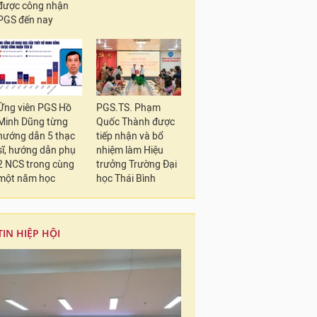
được công nhận
PGS đến nay
Ứng viên PGS Hồ
PGS.TS. Phạm
Minh Dũng từng
Quốc Thành được
hướng dẫn 5 thạc
tiếp nhận và bổ
sĩ, hướng dẫn phụ
nhiệm làm Hiệu
2 NCS trong cùng
trưởng Trường Đại
một năm học
học Thái Bình
TIN HIỆP HỘI