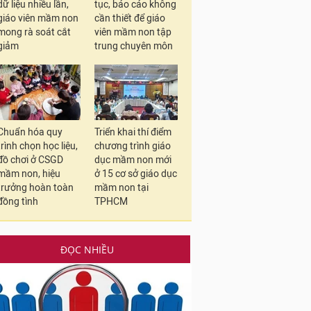
dữ liệu nhiều lần,
tục, báo cáo không
giáo viên mầm non
cần thiết để giáo
mong rà soát cắt
viên mầm non tập
giảm
trung chuyên môn
Chuẩn hóa quy
Triển khai thí điểm
trình chọn học liệu,
chương trình giáo
đồ chơi ở CSGD
dục mầm non mới
mầm non, hiệu
ở 15 cơ sở giáo dục
trưởng hoàn toàn
mầm non tại
đồng tình
TPHCM
ĐỌC NHIỀU