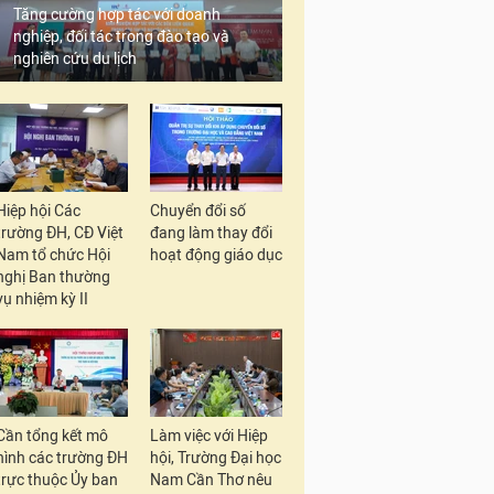
Tăng cường hợp tác với doanh
nghiệp, đối tác trong đào tạo và
nghiên cứu du lịch
Hiệp hội Các
Chuyển đổi số
trường ĐH, CĐ Việt
đang làm thay đổi
Nam tổ chức Hội
hoạt động giáo dục
nghị Ban thường
vụ nhiệm kỳ II
Cần tổng kết mô
Làm việc với Hiệp
hình các trường ĐH
hội, Trường Đại học
trực thuộc Ủy ban
Nam Cần Thơ nêu