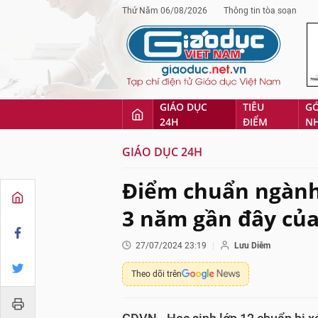
Thứ Năm 06/08/2026
Thông tin tòa soạn
GIÁO DỤC
TIÊU
G
24H
ĐIỂM
N
GIÁO DỤC 24H
Điểm chuẩn ngành
3 năm gần đây của
27/07/2024 23:19
Lưu Diễm
Theo dõi trên