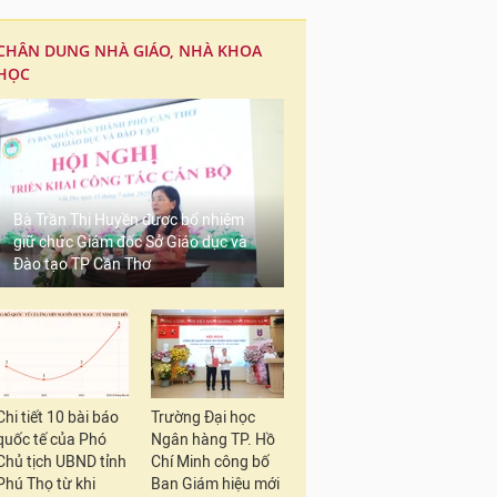
CHÂN DUNG NHÀ GIÁO, NHÀ KHOA
HỌC
Bà Trần Thị Huyền được bổ nhiệm
giữ chức Giám đốc Sở Giáo dục và
Đào tạo TP Cần Thơ
Chi tiết 10 bài báo
Trường Đại học
quốc tế của Phó
Ngân hàng TP. Hồ
Chủ tịch UBND tỉnh
Chí Minh công bố
Phú Thọ từ khi
Ban Giám hiệu mới