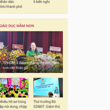
Nhân dân
6 kiến nghị
tỉnh/thành phố
GIÁO DỤC MẦM NON
TPHCM: 4 điểm nghẽn giáo dục mầm
non cần tháo gỡ
Nhiều hồ sơ trùng
Thứ trưởng Bộ
lặp nội dung, nhập
GD&ĐT: Giảm thủ