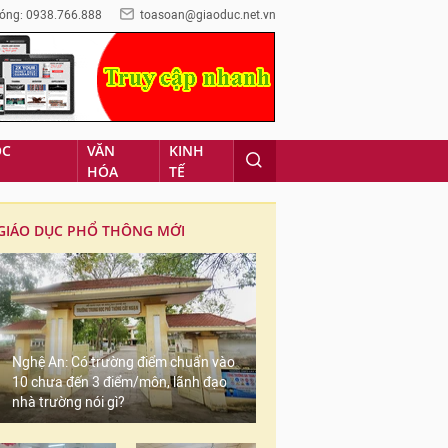
óng: 0938.766.888
toasoan@giaoduc.net.vn
ỌC
VĂN
KINH
HÓA
TẾ
GIÁO DỤC PHỔ THÔNG MỚI
Nghệ An: Có trường điểm chuẩn vào
10 chưa đến 3 điểm/môn, lãnh đạo
nhà trường nói gì?