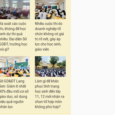
Rà soát các cuộc
Nhiều cuộc thi do
thi, không để học
doanh nghiệp tổ
sinh dự thi quá
chức không có giá
nhiều: Đại diện Sở
trị rõ nét, gây áp
GDĐT, trường học
lực cho học sinh,
nói gì?
giáo viên
Sở GD&ĐT Lạng
Làm gì để khắc
Sơn: Giảm ít nhất
phục tình trạng
30% đầu mối cơ sở
học sinh đến lớp
giáo dục, sử dụng
11, 12 mới nhận ra
hiệu quả nguồn
chọn tổ hợp môn
nhân lực
không phù hợp?