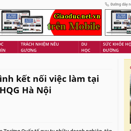
Đường dây n
ÓC
TRÁCH NHIỆM NÊU
DU
SỨC KHỎE H
HÌN
GƯƠNG
HỌC
ĐƯỜNG
nh kết nối việc làm tại
ĐHQG Hà Nội