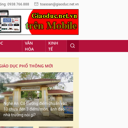
óng: 0938.766.888
toasoan@giaoduc.net.vn
ỌC
VĂN
KINH
HÓA
TẾ
GIÁO DỤC PHỔ THÔNG MỚI
Nghệ An: Có trường điểm chuẩn vào
10 chưa đến 3 điểm/môn, lãnh đạo
nhà trường nói gì?