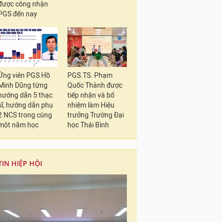
được công nhận
PGS đến nay
Ứng viên PGS Hồ
PGS.TS. Phạm
Minh Dũng từng
Quốc Thành được
hướng dẫn 5 thạc
tiếp nhận và bổ
sĩ, hướng dẫn phụ
nhiệm làm Hiệu
2 NCS trong cùng
trưởng Trường Đại
một năm học
học Thái Bình
TIN HIỆP HỘI