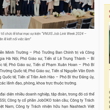
i tổ chức lễ khai mạc sự kiện “VNUIS Job Link Week 2024 –
n lễ kết nối việc làm”
yễn Minh Trường – Phó Trưởng Ban Chính trị và Công
 gia Hà Nội; Phó Giáo sư, Tiến sĩ Lê Trung Thành – Bí
c tế; Phó Giáo sư, Tiến sĩ Phạm Xuân Hoan – Phó Bí
 Trường Quốc tế; Phó Giáo sư, Tiến sĩ Nguyễn Văn Định
g Quốc tế; Tiến sĩ Trần Anh Hào – Phó Bí thư Đảng ủy,
các lãnh đạo, phòng, khoa trực thuộc trường.
đại diện nhiều doanh nghiệp, tập đoàn, trong đó có thể
SSI; Công ty cổ phần JobOKO toàn cầu; Công ty Trách
iệt Nam; Công ty Trách nhiện hữu hạn Nashtech Việt