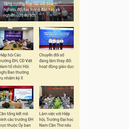
Tăng cường hợp tác với doanh
nghiệp, đối tác trong đào tạo và
nghiên cứu du lịch
Hiệp hội Các
Chuyển đổi số
trường ĐH, CĐ Việt
đang làm thay đổi
Nam tổ chức Hội
hoạt động giáo dục
nghị Ban thường
vụ nhiệm kỳ II
Cần tổng kết mô
Làm việc với Hiệp
hình các trường ĐH
hội, Trường Đại học
trực thuộc Ủy ban
Nam Cần Thơ nêu