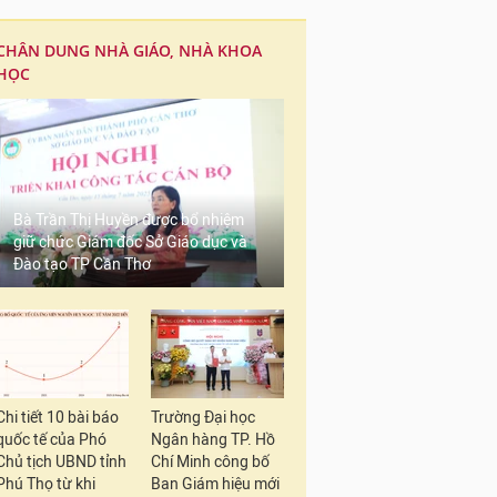
CHÂN DUNG NHÀ GIÁO, NHÀ KHOA
HỌC
Bà Trần Thị Huyền được bổ nhiệm
giữ chức Giám đốc Sở Giáo dục và
Đào tạo TP Cần Thơ
Chi tiết 10 bài báo
Trường Đại học
quốc tế của Phó
Ngân hàng TP. Hồ
Chủ tịch UBND tỉnh
Chí Minh công bố
Phú Thọ từ khi
Ban Giám hiệu mới