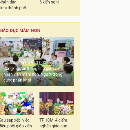
Nhân dân
6 kiến nghị
tỉnh/thành phố
GIÁO DỤC MẦM NON
Cần Thơ hỗ trợ 960.000
đồng/người/tháng cho giáo viên,
nhân viên mầm non: Người trong
cuộc phấn khởi
Sau sắp xếp, việc
TPHCM: 4 điểm
điều phối giáo viên
nghẽn giáo dục