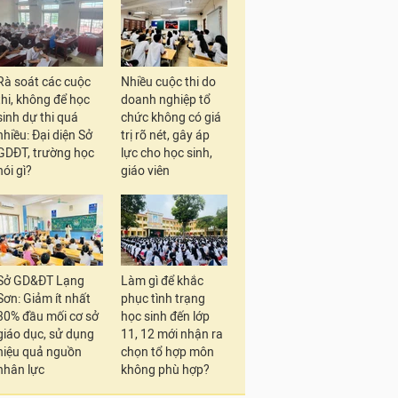
Rà soát các cuộc
Nhiều cuộc thi do
thi, không để học
doanh nghiệp tổ
sinh dự thi quá
chức không có giá
nhiều: Đại diện Sở
trị rõ nét, gây áp
GDĐT, trường học
lực cho học sinh,
nói gì?
giáo viên
Sở GD&ĐT Lạng
Làm gì để khắc
Sơn: Giảm ít nhất
phục tình trạng
30% đầu mối cơ sở
học sinh đến lớp
giáo dục, sử dụng
11, 12 mới nhận ra
hiệu quả nguồn
chọn tổ hợp môn
nhân lực
không phù hợp?