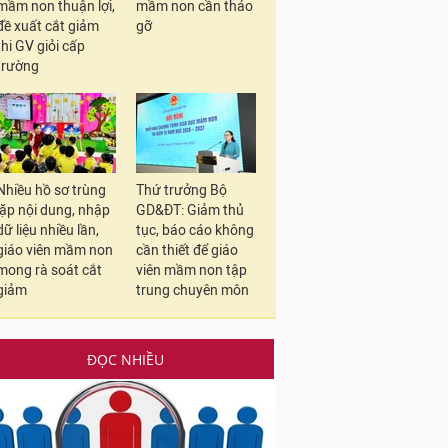
mầm non thuận lợi,
mầm non cần tháo
đề xuất cắt giảm
gỡ
thi GV giỏi cấp
trường
Nhiều hồ sơ trùng
Thứ trưởng Bộ
lặp nội dung, nhập
GD&ĐT: Giảm thủ
dữ liệu nhiều lần,
tục, báo cáo không
giáo viên mầm non
cần thiết để giáo
mong rà soát cắt
viên mầm non tập
giảm
trung chuyên môn
ĐỌC NHIỀU