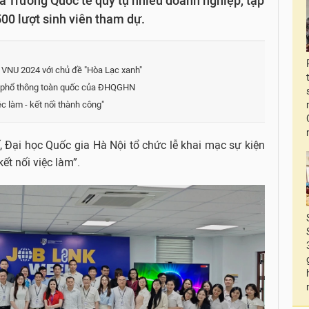
ủa Trường Quốc tế quy tụ nhiều doanh nghiệp, tập
00 lượt sinh viên tham dự.
 VNU 2024 với chủ đề "Hòa Lạc xanh"
ậc phổ thông toàn quốc của ĐHQGHN
 làm - kết nối thành công"
 Đại học Quốc gia Hà Nội tổ chức lễ khai mạc sự kiện
t nối việc làm”.