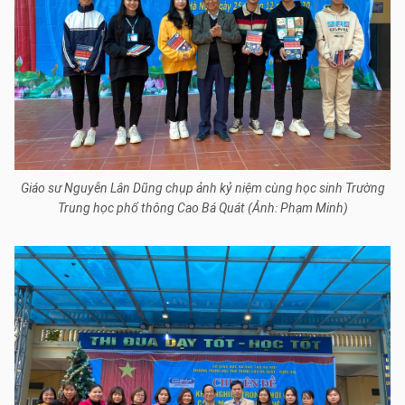
Giáo sư Nguyễn Lân Dũng chụp ảnh kỷ niệm cùng học sinh Trường
Trung học phổ thông Cao Bá Quát (Ảnh: Phạm Minh)