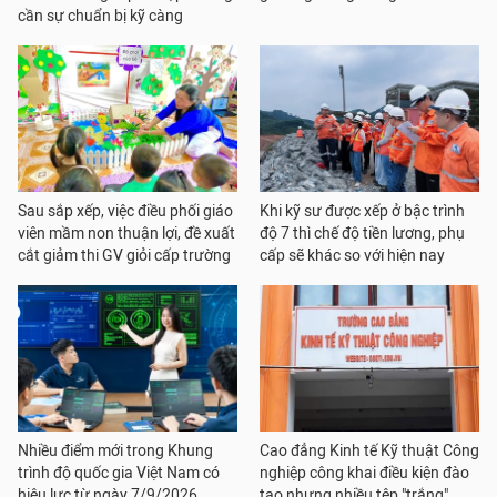
cần sự chuẩn bị kỹ càng
Sau sắp xếp, việc điều phối giáo
Khi kỹ sư được xếp ở bậc trình
viên mầm non thuận lợi, đề xuất
độ 7 thì chế độ tiền lương, phụ
cắt giảm thi GV giỏi cấp trường
cấp sẽ khác so với hiện nay
Nhiều điểm mới trong Khung
Cao đẳng Kinh tế Kỹ thuật Công
trình độ quốc gia Việt Nam có
nghiệp công khai điều kiện đào
hiệu lực từ ngày 7/9/2026
tạo nhưng nhiều tệp "trắng"