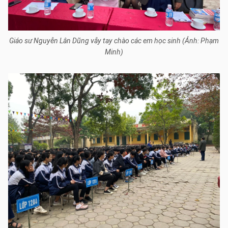
Giáo sư Nguyễn Lân Dũng vẫy tay chào các em học sinh (Ảnh: Phạm
Minh)