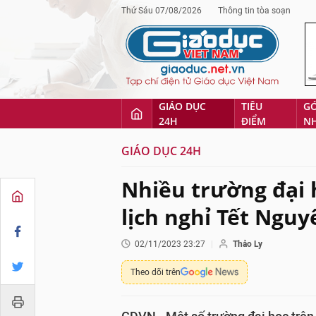
Thứ Sáu 07/08/2026
Thông tin tòa soạn
GIÁO DỤC
TIÊU
G
24H
ĐIỂM
N
GIÁO DỤC 24H
Nhiều trường đại 
lịch nghỉ Tết Ngu
02/11/2023 23:27
Thảo Ly
Theo dõi trên