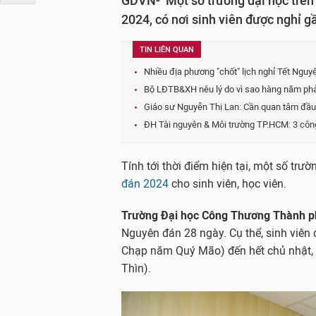
GDVN- Một số trường đại học trên 
2024, có nơi sinh viên được nghỉ g
TIN LIÊN QUAN
Nhiều địa phương "chốt" lịch nghỉ Tết Ngu
Bộ LĐTB&XH nêu lý do vì sao hàng năm phải 
Giáo sư Nguyễn Thị Lan: Cần quan tâm đầu 
ĐH Tài nguyên & Môi trường TP.HCM: 3 côn
Tính tới thời điểm hiện tại, một số trư
đán 2024
cho sinh viên, học viên.
Trường Đại học Công Thương Thành p
Nguyên đán 28 ngày. Cụ thể, sinh viên
Chạp năm Quý Mão) đến hết chủ nhật,
Thìn).