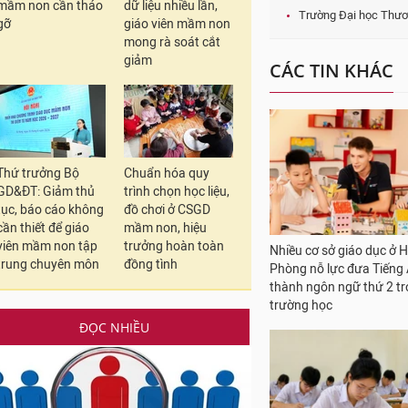
mầm non cần tháo
dữ liệu nhiều lần,
gỡ
giáo viên mầm non
mong rà soát cắt
giảm
Nhiều cơ sở giáo dục ở H
Phòng nỗ lực đưa Tiếng
thành ngôn ngữ thứ 2 t
trường học
Thứ trưởng Bộ
Chuẩn hóa quy
GD&ĐT: Giảm thủ
trình chọn học liệu,
tục, báo cáo không
đồ chơi ở CSGD
cần thiết để giáo
mầm non, hiệu
viên mầm non tập
trưởng hoàn toàn
trung chuyên môn
đồng tình
Giáo viên làm những công
trong thời gian nghỉ hè?
ĐỌC NHIỀU