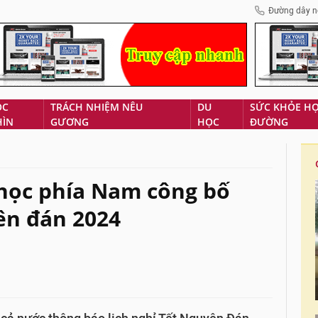
Đường dây n
ÓC
TRÁCH NHIỆM NÊU
DU
SỨC KHỎE H
HÌN
GƯƠNG
HỌC
ĐƯỜNG
học phía Nam công bố
yên đán 2024