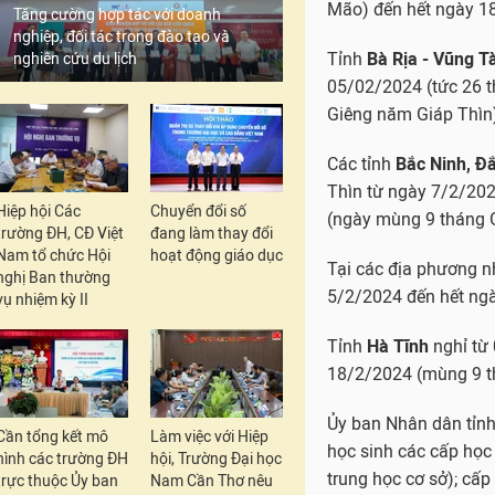
(ngày mùng 9 tháng 
Tăng cường hợp tác với doanh
nghiệp, đối tác trong đào tạo và
nghiên cứu du lịch
Tại các địa phương 
5/2/2024 đến hết ngà
Tỉnh
Hà Tĩnh
nghỉ từ
18/2/2024 (mùng 9 t
Hiệp hội Các
Chuyển đổi số
Ủy ban Nhân dân tỉn
trường ĐH, CĐ Việt
đang làm thay đổi
học sinh các cấp học
Nam tổ chức Hội
hoạt động giáo dục
trung học cơ sở); cấ
nghị Ban thường
vụ nhiệm kỳ II
tối đa 2 tuần. Tuy nh
Các tỉnh, thành phố 
thực hiện đúng quy đ
Cần tổng kết mô
Làm việc với Hiệp
hình các trường ĐH
hội, Trường Đại học
trực thuộc Ủy ban
Nam Cần Thơ nêu