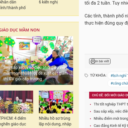
Nhân dân
6 kiến nghị
tỉnh/thành phố
In bài viết
TỪ KHÓA:
#lịch nghỉ
GIÁO DỤC MẦM NON
#công chứ
CHỦ ĐỀ: ĐỔI MỚI GIÁO 
Thi tốt nghiệp THPT 
Sau sắp xếp, việc điề
Nhiều điểm mới trong
Sau sắp xếp, việc điều phối giáo viên
Cao đẳng Kinh tế Kỹ t
mầm non thuận lợi, đề xuất cắt giảm
thi GV giỏi cấp trường
Trường Đại học Thươn
CÁC TIN KHÁC
TPHCM: 4 điểm
Nhiều hồ sơ trùng
nghẽn giáo dục
lặp nội dung, nhập