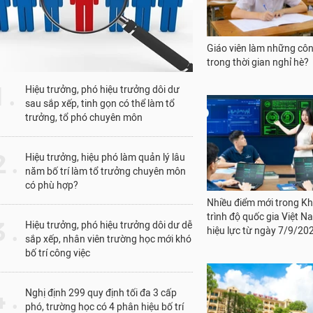
Nhiều điểm mới trong K
1 .
trình độ quốc gia Việt N
Hiệu trưởng, phó hiệu trưởng dôi dư
hiệu lực từ ngày 7/9/20
sau sắp xếp, tinh gọn có thể làm tổ
trưởng, tổ phó chuyên môn
 .
Hiệu trưởng, hiệu phó làm quản lý lâu
năm bố trí làm tổ trưởng chuyên môn
có phù hợp?
 .
Hiệu trưởng, phó hiệu trưởng dôi dư dễ
sắp xếp, nhân viên trường học mới khó
Trường Đại học Thương 
bố trí công việc
thông báo tuyển sinh đà
trình độ tiến sĩ đợt thá
2026
 .
Nghị định 299 quy định tối đa 3 cấp
phó, trường học có 4 phân hiệu bố trí