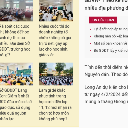
GDVN- Theo kế hoạ
nhiều địa phương đ
TIN LIÊN QUAN
Rà soát các cuộc
Nhiều cuộc thi do
Tỷ lệ tốt nghiệp tru
thi, không để học
doanh nghiệp tổ
Không nên bỏ xếp loại
sinh dự thi quá
chức không có giá
nhiều: Đại diện Sở
trị rõ nét, gây áp
Một số băn khoăn về
GDĐT, trường học
lực cho học sinh,
Bộ GDĐT lấy ý kiến d
nói gì?
giáo viên
Tính đến thời điểm hi
Nguyên đán. Theo đó
Long An dự kiến cho 
Sở GD&ĐT Lạng
Làm gì để khắc
từ ngày 4/2/2024 đế
Sơn: Giảm ít nhất
phục tình trạng
mùng 5 tháng Giêng 
30% đầu mối cơ sở
học sinh đến lớp
giáo dục, sử dụng
11, 12 mới nhận ra
hiệu quả nguồn
chọn tổ hợp môn
nhân lực
không phù hợp?