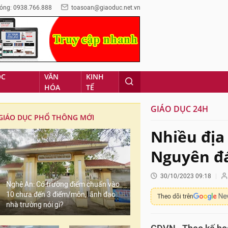
óng: 0938.766.888
toasoan@giaoduc.net.vn
ỌC
VĂN
KINH
HÓA
TẾ
GIÁO DỤC 24H
GIÁO DỤC PHỔ THÔNG MỚI
Nhiều địa
Nguyên đá
30/10/2023 09:18
Nghệ An: Có trường điểm chuẩn vào
10 chưa đến 3 điểm/môn, lãnh đạo
Theo dõi trên
nhà trường nói gì?