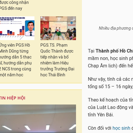
được công nhận
mầm non, học sinh ph
PGS đến nay
Chạp Âm lịch) đến hế
Như vậy, tính cả các 
tổng số 15 – 16 ngày
Theo kế hoạch của t
Ứng viên PGS Hồ
PGS.TS. Phạm
Minh Dũng từng
Quốc Thành được
của Luật Lao động và
hướng dẫn 5 thạc
tiếp nhận và bổ
tỉnh Yên Bái.
sĩ, hướng dẫn phụ
nhiệm làm Hiệu
2 NCS trong cùng
trưởng Trường Đại
Còn đối với
học sinh
đ
một năm học
học Thái Bình
Mão) đến hết ngày 1
Tỉnh
Bà Rịa - Vũng T
TIN HIỆP HỘI
05/02/2024 (tức 26 
Giêng năm Giáp Thìn
Các tỉnh
Bắc Ninh, Đ
Thìn từ ngày 7/2/20