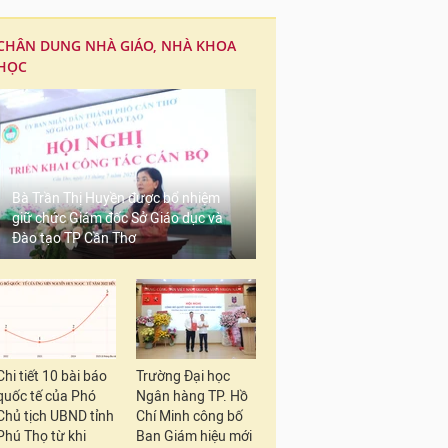
CHÂN DUNG NHÀ GIÁO, NHÀ KHOA
HỌC
Bà Trần Thị Huyền được bổ nhiệm
giữ chức Giám đốc Sở Giáo dục và
Đào tạo TP Cần Thơ
Nhiều địa phương 
Chi tiết 10 bài báo
Trường Đại học
quốc tế của Phó
Ngân hàng TP. Hồ
Chủ tịch UBND tỉnh
Chí Minh công bố
Tại
Thành phố Hồ Ch
Phú Thọ từ khi
Ban Giám hiệu mới