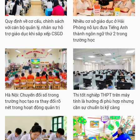
Quy định về cơ cấu, chính sách
Nhiều cơ sở giáo dục ở Hải
với cán bộ quản lý, nhân sự hỗ
Phòng nỗ lực đưa Tiếng Anh
trợ giáo dục khi sắp xếp CSGD
thành ngôn ngữ thứ 2 trong
trường học
Hà Nội: Chuyển đổi số trong
Thi tốt nghiệp THPT trên máy
trường học tạo ra thay đổi rõ
tính là hướng đi phù hợp nhưng
nét trong hoạt động quản trị
cần sự chuẩn bị kỹ càng