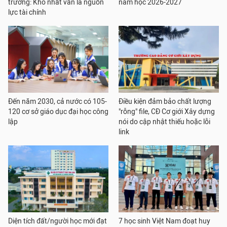
trường: Khó nhất vẫn là nguồn
năm học 2026-2027
lực tài chính
Đến năm 2030, cả nước có 105-
Điều kiện đảm bảo chất lượng
120 cơ sở giáo dục đại học công
"rỗng" file, CĐ Cơ giới Xây dựng
lập
nói do cập nhật thiếu hoặc lỗi
link
Diện tích đất/người học mới đạt
7 học sinh Việt Nam đoạt huy