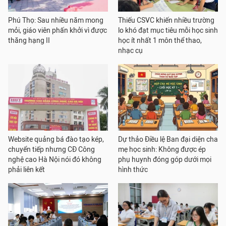
Phú Thọ: Sau nhiều năm mong
Thiếu CSVC khiến nhiều trường
mỏi, giáo viên phấn khởi vì được
lo khó đạt mục tiêu mỗi học sinh
thăng hạng II
học ít nhất 1 môn thể thao,
nhạc cụ
Website quảng bá đào tạo kép,
Dự thảo Điều lệ Ban đại diện cha
chuyển tiếp nhưng CĐ Công
mẹ học sinh: Không được ép
nghệ cao Hà Nội nói đó không
phụ huynh đóng góp dưới mọi
phải liên kết
hình thức