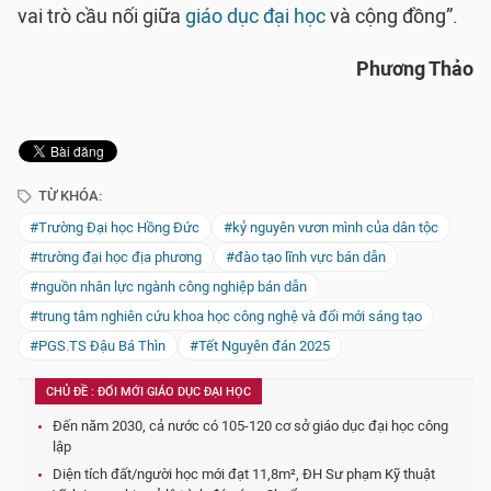
vai trò cầu nối giữa
giáo dục đại học
và cộng đồng”.
Phương Thảo
TỪ KHÓA:
#Trường Đại học Hồng Đức
#kỷ nguyên vươn mình của dân tộc
#trường đại học địa phương
#đào tạo lĩnh vực bán dẫn
#nguồn nhân lực ngành công nghiệp bán dẫn
#trung tâm nghiên cứu khoa học công nghệ và đổi mới sáng tạo
#PGS.TS Đậu Bá Thìn
#Tết Nguyên đán 2025
CHỦ ĐỀ : ĐỔI MỚI GIÁO DỤC ĐẠI HỌC
Đến năm 2030, cả nước có 105-120 cơ sở giáo dục đại học công
lập
Diện tích đất/người học mới đạt 11,8m², ĐH Sư phạm Kỹ thuật